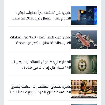
عاجل: شل تكشف سراً خطيراً… الركود
القادم للغاز المسال في 2026 قد يسبب
ارتفاع الأسعار 65% - هل أنت مستعد؟
عاجل: حرب هرمز تُعطّل 20% من إمدادات
الغاز العالمية! «شل» تحذر من صدمة
أسعار قادمة… وتكشف موعد «الانفراج
الكبير»
انفجار مالي: صندوق الاستثمارات يصل لـ
449 مليار ريال إيرادات في 2025..
والسيولة تتجاوز 350 مليار!
عاجل: صندوق الاستثمارات العامة يسحق
المنافسة وينتزع المركز الرابع عالمياً بـ 1.2
تريليون دولار… نصر تاريخي للاستثمار
السعودي!