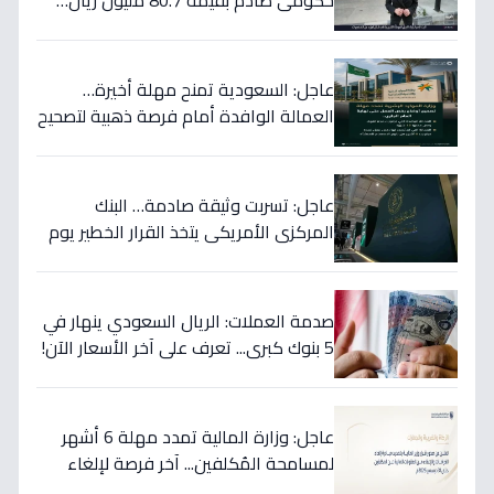
حكومي صادم بقيمة 80.7 مليون ريال…
هكذا سيؤثر على أسهمها قريباً!
عاجل: السعودية تمنح مهلة أخيرة…
العمالة الوافدة أمام فرصة ذهبية لتصحيح
أوضاعها قبل نهاية 2024
عاجل: تسربت وثيقة صادمة… البنك
المركزي الأمريكي يتخذ القرار الخطير يوم
الخميس ويعلنه رسمياً - ستتأثر دولتك
مباشرة!
صدمة العملات: الريال السعودي ينهار في
5 بنوك كبرى... تعرف على آخر الأسعار الآن!
⬇️
عاجل: وزارة المالية تمدد مهلة 6 أشهر
لمسامحة المُكلفين... آخر فرصة لإلغاء
غراماتك قبل نهاية 2026!