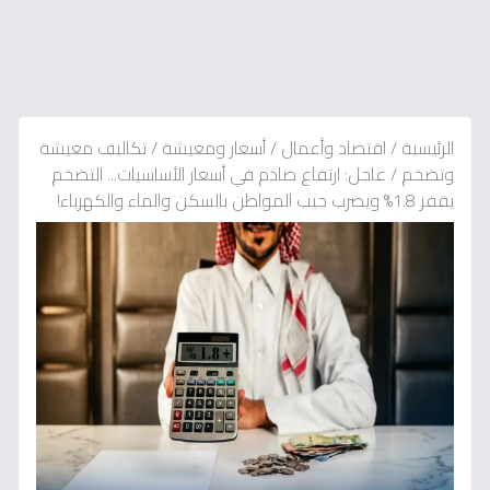
الرئيسية
/
اقتصاد وأعمال
/
أسعار ومعيشة
/
تكاليف معيشة
وتضخم
/
عاجل: ارتفاع صادم في أسعار الأساسيات... التضخم
يقفز 1.8% ويضرب جيب المواطن بالسكن والماء والكهرباء!