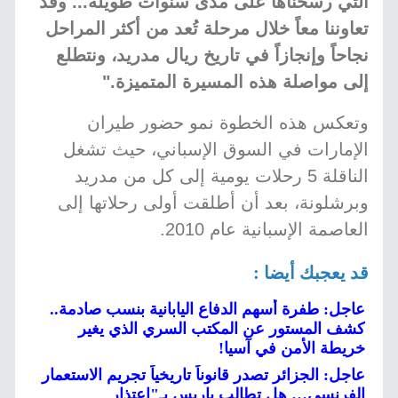
التي رسّخناها على مدى سنوات طويلة... وقد
تعاوننا معاً خلال مرحلة تُعد من أكثر المراحل
نجاحاً وإنجازاً في تاريخ ريال مدريد، ونتطلع
إلى مواصلة هذه المسيرة المتميزة."
وتعكس هذه الخطوة نمو حضور طيران
الإمارات في السوق الإسباني، حيث تشغل
الناقلة 5 رحلات يومية إلى كل من مدريد
وبرشلونة، بعد أن أطلقت أولى رحلاتها إلى
العاصمة الإسبانية عام 2010.
قد يعجبك أيضا :
عاجل: طفرة أسهم الدفاع اليابانية بنسب صادمة..
كشف المستور عن المكتب السري الذي يغير
خريطة الأمن في آسيا!
عاجل: الجزائر تصدر قانوناً تاريخياً تجريم الاستعمار
الفرنسي… هل تطالب باريس بـ"اعتذار