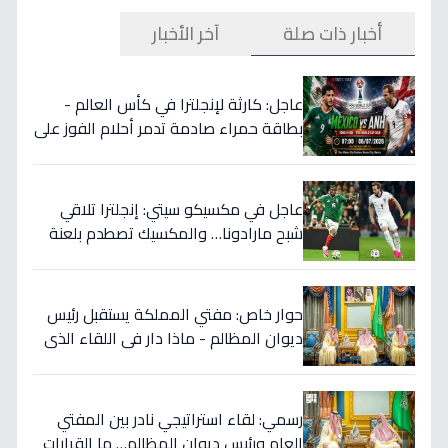
أخبار ذات صلة
آخر الأخبار
عاجل: كارثة لإنجلترا في كأس العالم -
بطاقة حمراء صادمة تدمر أحلام الفوز على
المكسيك 2-1... انقلبت الموازين!
عاجل في مكسيكو سيتي: إنجلترا تلاقي
شبح مارادونا… والمكسيك تصطدم بلعنة
1966 على بطاقة ربع النهائي!
حوار خاص: مفتي المملكة يستقبل رئيس
ديوان المظالم - ماذا دار في اللقاء الذي
يهزّ الأوساط الدينية والقضائية؟
رسمي: لقاء استراتيجي نادر بين المفتي
العام ورئيس ديوان المظالم… ما القرارات