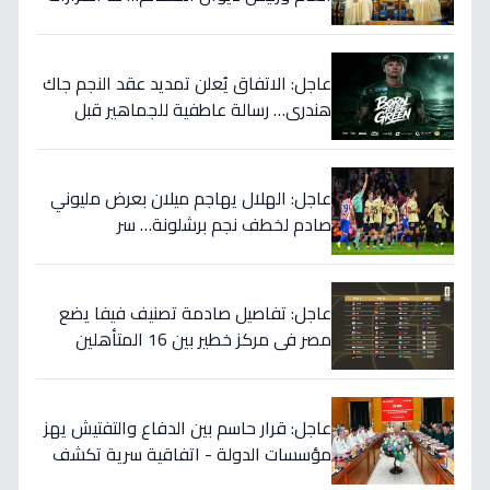
المهمة التي نوقشت خلف الأبواب
المغلقة؟
عاجل: الاتفاق يُعلن تمديد عقد النجم جاك
هندري… رسالة عاطفية للجماهير قبل
الموسم الجديد!
عاجل: الهلال يهاجم ميلان بعرض مليوني
صادم لخطف نجم برشلونة… سر
المفاوضات يكشف!
عاجل: تفاصيل صادمة تصنيف فيفا يضع
مصر في مركز خطير بين 16 المتأهلين
لكأس العالم.. والأرقام تكشف صدمة!
عاجل: قرار حاسم بين الدفاع والتفتيش يهز
مؤسسات الدولة - اتفاقية سرية تكشف
إنجاز 97.5% بالجيش!