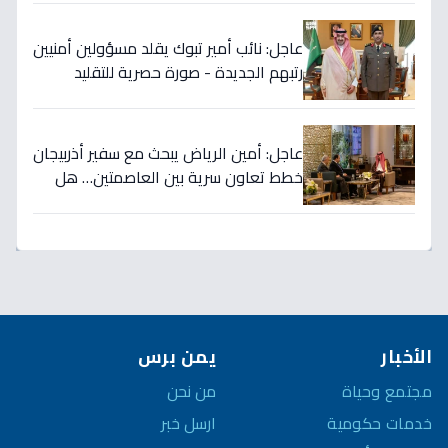
عاجل: نائب أمير تبوك يقلد مسؤولين أمنيين
رتبهم الجديدة - صورة حصرية للتقليد
التاريخي!
عاجل: أمين الرياض يبحث مع سفير أذربيجان
خطط تعاون سرية بين العاصمتين… هل
نشهد تطورات اقتصادية وثقافية تاريخية
قريباً؟
الأخبار
يمن برس
مجتمع وحياة
من نحن
خدمات حكومية
ارسل خبر