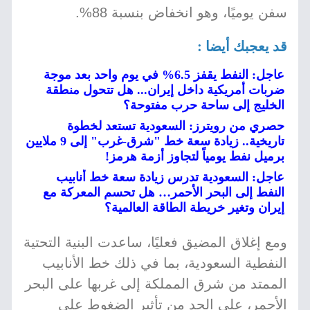
سفن يوميًا، وهو انخفاض بنسبة 88%.
قد يعجبك أيضا :
عاجل: النفط يقفز 6.5% في يوم واحد بعد موجة
ضربات أمريكية داخل إيران... هل تتحول منطقة
الخليج إلى ساحة حرب مفتوحة؟
حصري من رويترز: السعودية تستعد لخطوة
تاريخية.. زيادة سعة خط "شرق-غرب" إلى 9 ملايين
برميل نفط يومياً لتجاوز أزمة هرمز!
عاجل: السعودية تدرس زيادة سعة خط أنابيب
النفط إلى البحر الأحمر… هل تحسم المعركة مع
إيران وتغير خريطة الطاقة العالمية؟
ومع إغلاق المضيق فعليًا، ساعدت البنية التحتية
النفطية السعودية، بما في ذلك خط الأنابيب
الممتد من شرق المملكة إلى غربها على البحر
الأحمر، على الحد من تأثير الضغوط على