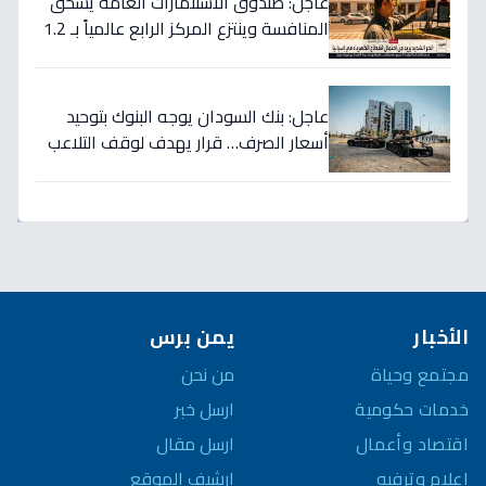
عاجل: صندوق الاستثمارات العامة يسحق
المنافسة وينتزع المركز الرابع عالمياً بـ 1.2
تريليون دولار… نصر تاريخي للاستثمار
السعودي!
عاجل: بنك السودان يوجه البنوك بتوحيد
أسعار الصرف… قرار يهدف لوقف التلاعب
في سوق العملة!
الأخبار
يمن برس
مجتمع وحياة
من نحن
خدمات حكومية
ارسل خبر
اقتصاد وأعمال
ارسل مقال
إعلام وترفيه
ارشيف الموقع