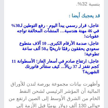
بنسبة 32%.
قد يعجبك أيضا :
عاجل: قرار رسمي يبدأ اليوم - رفع التوطين لـ30%
في 46 مهنة هندسية… المنشآت المخالفة تواجه
عقوبات!
عاجل: صدمة الأرقام الكبرى.. 10 آلاف متطوع
سعودي يحققون رقمًا تاريخيًا بـ50 ألف ساعة
تطوعية!
عاجل: ارتفاع صادم في أسعار الغاز! الأسطوانة 11
كجم تقفز لـ 37 ريالاً... كيف ستتأثر فاتورتك
الشهرية؟
وأظهرت بيانات مجموعة بورصة لندن للأوراق
المالية أن المؤشر الرئيسي لشحن النفط
الخام من الشرق الأوسط إلى الصين ارتفع من
حوالي 130 ألف دولار يوميًا قبل الأزمة إلى