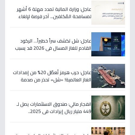
عاجل: وزارة المالية تمدد مهلة 6 أشهر
لمسامحة المُكلفين... آخر فرصة لإلغاء
غراماتك قبل نهاية 2026!
عاجل: شل تكشف سراً خطيراً… الركود
القادم للغاز المسال في 2026 قد يسبب
ارتفاع الأسعار 65% - هل أنت مستعد؟
عاجل: حرب هرمز تُعطّل 20% من إمدادات
الغاز العالمية! «شل» تحذر من صدمة
أسعار قادمة… وتكشف موعد «الانفراج
الكبير»
انفجار مالي: صندوق الاستثمارات يصل لـ
449 مليار ريال إيرادات في 2025..
والسيولة تتجاوز 350 مليار!