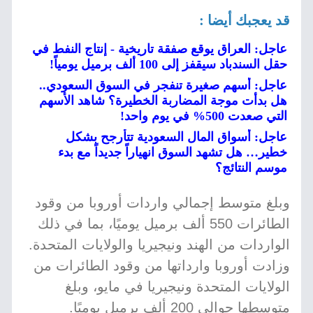
قد يعجبك أيضا :
عاجل: العراق يوقع صفقة تاريخية - إنتاج النفط في
حقل السندباد سيقفز إلى 100 ألف برميل يومياً!
عاجل: أسهم صغيرة تنفجر في السوق السعودي..
هل بدأت موجة المضاربة الخطيرة؟ شاهد الأسهم
التي صعدت 500% في يوم واحد!
عاجل: أسواق المال السعودية تتأرجح بشكل
خطير… هل تشهد السوق انهياراً جديداً مع بدء
موسم النتائج؟
وبلغ متوسط إجمالي واردات أوروبا من وقود
الطائرات 550 ألف برميل يوميًا، بما في ذلك
الواردات من الهند ونيجيريا والولايات المتحدة.
وزادت أوروبا وارداتها من وقود الطائرات من
الولايات المتحدة ونيجيريا في مايو، وبلغ
متوسطها حوالي 200 ألف برميل يوميًا.