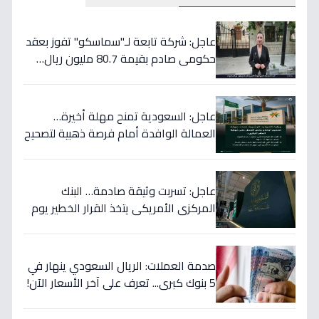
عاجل: شركة تابعة لـ"سماسكو" تفوز بعقد
حكومي صادم بقيمة 80.7 مليون ريال…
هكذا سيؤثر على أسهمها قريباً!
عاجل: السعودية تمنح مهلة أخيرة…
العمالة الوافدة أمام فرصة ذهبية لتصحيح
أوضاعها قبل نهاية 2024
عاجل: تسربت وثيقة صادمة… البنك
المركزي الأمريكي يتخذ القرار الخطير يوم
الخميس ويعلنه رسمياً - ستتأثر دولتك
مباشرة!
صدمة العملات: الريال السعودي ينهار في
5 بنوك كبرى... تعرف على آخر الأسعار الآن!
⬇️