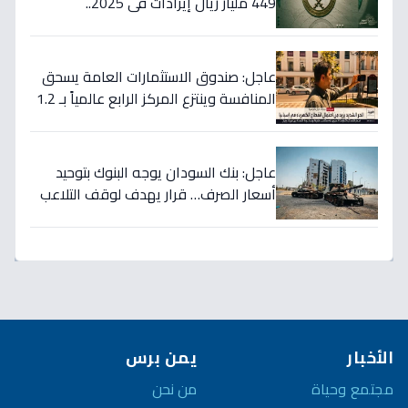
449 مليار ريال إيرادات في 2025..
والسيولة تتجاوز 350 مليار!
عاجل: صندوق الاستثمارات العامة يسحق
المنافسة وينتزع المركز الرابع عالمياً بـ 1.2
تريليون دولار… نصر تاريخي للاستثمار
السعودي!
عاجل: بنك السودان يوجه البنوك بتوحيد
أسعار الصرف… قرار يهدف لوقف التلاعب
في سوق العملة!
الأخبار
يمن برس
مجتمع وحياة
من نحن