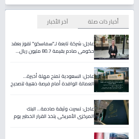
أخبار ذات صلة
آخر الأخبار
عاجل: شركة تابعة لـ"سماسكو" تفوز بعقد
حكومي صادم بقيمة 80.7 مليون ريال…
هكذا سيؤثر على أسهمها قريباً!
عاجل: السعودية تمنح مهلة أخيرة…
العمالة الوافدة أمام فرصة ذهبية لتصحيح
أوضاعها قبل نهاية 2024
عاجل: تسربت وثيقة صادمة… البنك
المركزي الأمريكي يتخذ القرار الخطير يوم
الخميس ويعلنه رسمياً - ستتأثر دولتك
مباشرة!