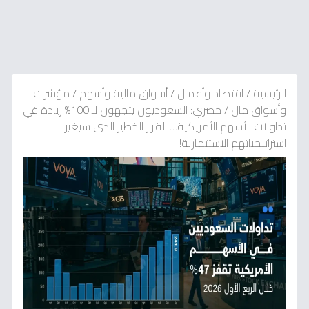
الرئيسية
/
اقتصاد وأعمال
/
أسواق مالية وأسهم
/
مؤشرات
وأسواق مال
/
حصري: السعوديون يتجهون لـ 100% زيادة في
تداولات الأسهم الأمريكية… القرار الخطير الذي سيغير
استراتيجياتهم الاستثمارية!