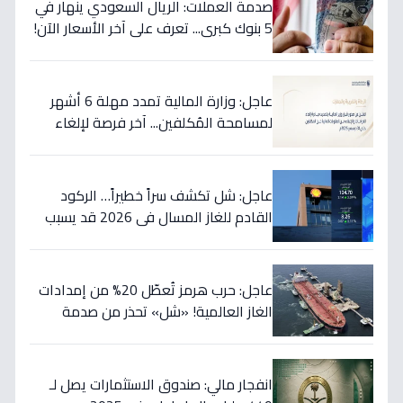
صدمة العملات: الريال السعودي ينهار في
5 بنوك كبرى... تعرف على آخر الأسعار الآن!
⬇️
عاجل: وزارة المالية تمدد مهلة 6 أشهر
لمسامحة المُكلفين... آخر فرصة لإلغاء
غراماتك قبل نهاية 2026!
عاجل: شل تكشف سراً خطيراً… الركود
القادم للغاز المسال في 2026 قد يسبب
ارتفاع الأسعار 65% - هل أنت مستعد؟
عاجل: حرب هرمز تُعطّل 20% من إمدادات
الغاز العالمية! «شل» تحذر من صدمة
أسعار قادمة… وتكشف موعد «الانفراج
الكبير»
انفجار مالي: صندوق الاستثمارات يصل لـ