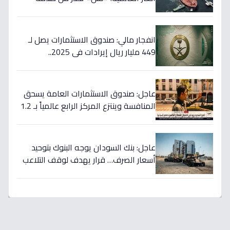
أسعار قادمة… وتكشف موعد «الانفراج
الكبير»
انفجار مالي: صندوق الاستثمارات يصل لـ
449 مليار ريال إيرادات في 2025..
والسيولة تتجاوز 350 مليار!
عاجل: صندوق الاستثمارات العامة يسحق
المنافسة وينتزع المركز الرابع عالمياً بـ 1.2
تريليون دولار… نصر تاريخي للاستثمار
السعودي!
عاجل: بنك السودان يوجه البنوك بتوحيد
أسعار الصرف… قرار يهدف لوقف التلاعب
في سوق العملة!