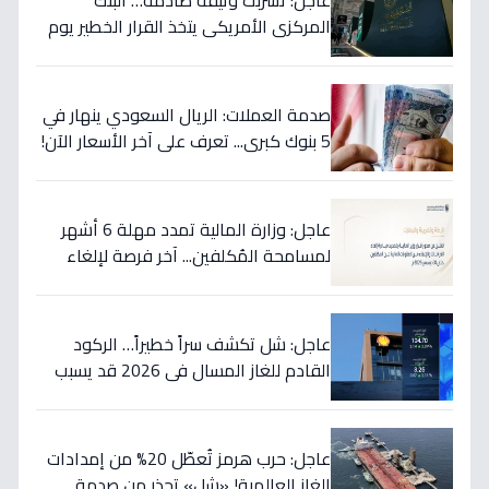
عاجل: تسربت وثيقة صادمة… البنك
المركزي الأمريكي يتخذ القرار الخطير يوم
الخميس ويعلنه رسمياً - ستتأثر دولتك
مباشرة!
صدمة العملات: الريال السعودي ينهار في
5 بنوك كبرى... تعرف على آخر الأسعار الآن!
⬇️
عاجل: وزارة المالية تمدد مهلة 6 أشهر
لمسامحة المُكلفين... آخر فرصة لإلغاء
غراماتك قبل نهاية 2026!
عاجل: شل تكشف سراً خطيراً… الركود
القادم للغاز المسال في 2026 قد يسبب
ارتفاع الأسعار 65% - هل أنت مستعد؟
عاجل: حرب هرمز تُعطّل 20% من إمدادات
الغاز العالمية! «شل» تحذر من صدمة