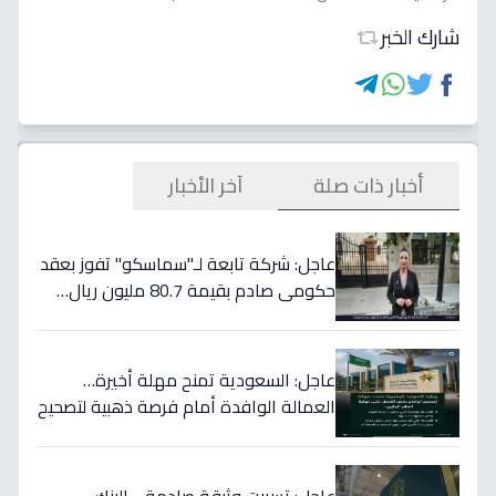
شارك الخبر
أخبار ذات صلة
آخر الأخبار
عاجل: شركة تابعة لـ"سماسكو" تفوز بعقد
حكومي صادم بقيمة 80.7 مليون ريال…
هكذا سيؤثر على أسهمها قريباً!
عاجل: السعودية تمنح مهلة أخيرة…
العمالة الوافدة أمام فرصة ذهبية لتصحيح
أوضاعها قبل نهاية 2024