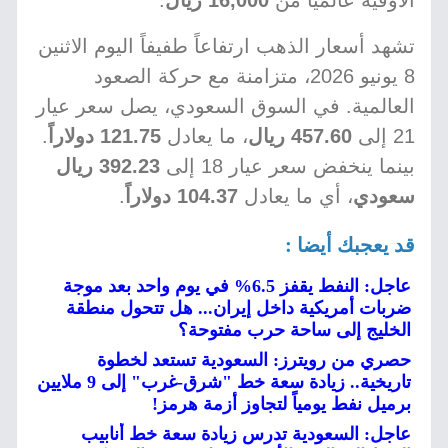
الأوقية عالمياً من
16,000 ريال
.
تشهد أسعار الذهب ارتفاعاً طفيفاً اليوم الاثنين
8 يونيو 2026، متزامنة مع حركة الصعود
العالمية. في السوق السعودي، يصل سعر عيار
21 إلى
457.60 ريال
، ما يعادل
121.75 دولاراً
.
بينما ينخفض سعر عيار 18 إلى
392.23 ريال
سعودي
، أي ما يعادل
104.37 دولاراً
.
قد يعجبك أيضا :
عاجل: النفط يقفز 6.5% في يوم واحد بعد موجة
ضربات أمريكية داخل إيران... هل تتحول منطقة
الخليج إلى ساحة حرب مفتوحة؟
حصري من رويترز: السعودية تستعد لخطوة
تاريخية.. زيادة سعة خط "شرق-غرب" إلى 9 ملايين
برميل نفط يومياً لتجاوز أزمة هرمز!
عاجل: السعودية تدرس زيادة سعة خط أنابيب