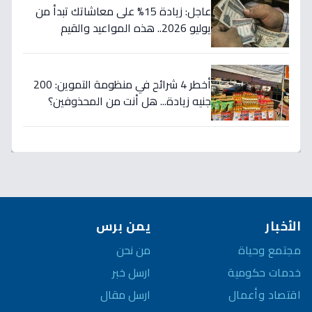
عاجل: زيادة 15% على معاشاتك تبدأ من
يوليو 2026.. هذه المواعيد والقيم
الجديدة!
أخطر 4 شرائح في منظومة التموين: 200
جنيه زيادة... هل أنت من المحذوفين؟
الأخبار
يمن برس
مجتمع وحياة
من نحن
خدمات حكومية
ارسل خبر
اقتصاد وأعمال
ارسل مقال