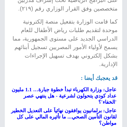
على البرامج الرياضية تحت إشراف مدربين
متخصصين وفق القرار الوزاري رقم (٢١٩).
كما قامت الوزارة بتفعيل منصة إلكترونية
موحدة لتقديم طلبات رياض الأطفال للعام
الدراسي الجديد على مستوى الجمهورية، مما
يسمح لأولياء الأمور المصريين تسجيل أبنائهم
بشكل إلكتروني بهدف تسهيل الإجراءات
الإدارية.
قد يعجبك أيضا :
عاجل: وزارة الكهرباء تبدأ خطوة جبارة… 1.1 مليون
عداد كودي يتحولون لشرعية - هل ينتهي عصر
'الخفاء'؟
عاجل: برلمانيون يوافقون نهائياً على التعديل الخطير
لقانون التأمين الصحي... ما تأثيره المالي على كل
مواطن؟