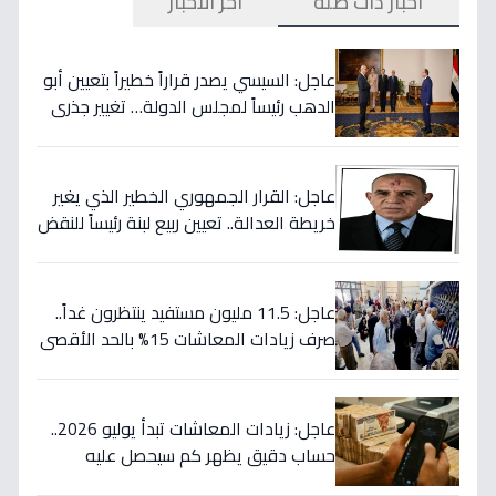
أخبار ذات صلة
آخر الأخبار
عاجل: السيسي يصدر قراراً خطيراً بتعيين أبو
الدهب رئيساً لمجلس الدولة… تغيير جذري
في خريطة القضاء المصري!
عاجل: القرار الجمهوري الخطير الذي يغير
خريطة العدالة.. تعيين ربيع لبنة رئيساً للنقض
بداية يوليو!
عاجل: 11.5 مليون مستفيد ينتظرون غداً..
صرف زيادات المعاشات 15% بالحد الأقصى
2505 جنيه - تكلفة 70 مليار
عاجل: زيادات المعاشات تبدأ يوليو 2026..
حساب دقيق يظهر كم سيحصل عليه
أصحاب الـ5000 جنيه وأقل؟