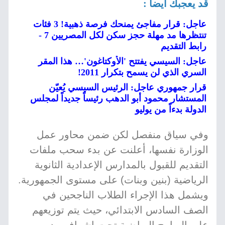
قد يعجبك أيضا :
عاجل: قرار مفاجئ يمنحك فرصة ذهبية! 3 فئات
تنتظرها مد مهلة حجز سكن لكل المصريين 7 -
رابط التقديم
عاجل: السيسي يفتتح 'الأوكتاغون'… هذا المقر
السري الذي لن يسمح بتكرار 2011!
قرار جمهوري عاجل: الرئيس السيسي يُعيّن
المستشار محمود أبو الدهب رئيساً جديداً لمجلس
الدولة بدءاً من يوليو
وفي سياق منفصل لكن ضمن محاور عمل
الوزارة نفسها، أعلنت عن بدء سحب ملفات
التقديم للقبول بالمدارس الإعدادية الثانوية
الرياضية (بنين وبنات) على مستوى الجمهورية.
ويشمل هذا الإجراء الطلاب الناجحين في
الصف السادس الابتدائي، حيث يتم توزيعهم