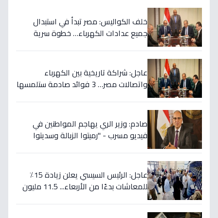
خلف الكواليس: مصر تبدأ في استبدال
جميع عدادات الكهرباء… خطوة سرية
لحماية فواتيرك ووقف الاحتيال نهائياً!
عاجل: شراكة تاريخية بين الكهرباء
واتصالات مصر… 3 فوائد صادمة ستلمسها
في فاتورتك قريباً!
صادم: وزير الري يهاجم المواطنين في
فيديو مسرب - "رميتوا الزبالة وسديتوا
الترعة".. تفاصيل الأزمة التي تهدد 2000
فدان!
عاجل: الرئيس السيسي يعلن زيادة 15٪
للمعاشات بدءًا من الأربعاء... 11.5 مليون
مستفيد يستقبلون الحد الأقصى بـ2505
جنيه إضافية شهريًا!