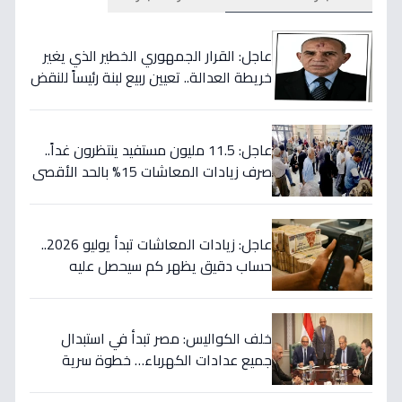
عاجل: القرار الجمهوري الخطير الذي يغير
خريطة العدالة.. تعيين ربيع لبنة رئيساً للنقض
بداية يوليو!
عاجل: 11.5 مليون مستفيد ينتظرون غداً..
صرف زيادات المعاشات 15% بالحد الأقصى
2505 جنيه - تكلفة 70 مليار
عاجل: زيادات المعاشات تبدأ يوليو 2026..
حساب دقيق يظهر كم سيحصل عليه
أصحاب الـ5000 جنيه وأقل؟
خلف الكواليس: مصر تبدأ في استبدال
جميع عدادات الكهرباء… خطوة سرية
لحماية فواتيرك ووقف الاحتيال نهائياً!