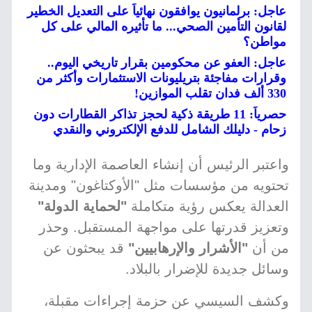
عاجل: برلمانيون يوافقون نهائياً على التعديل الخطير
لقانون التأمين الصحي... ما تأثيره المالي على كل
مواطن؟
عاجل: العفو عن محكومين بقرار تاريخي اليوم..
وقرارات مفاجئة بتريليونات الاستثمارات وأكثر من
330 ألف فدان تقلب الموازين!
حصرياً: 11 طريقة ذكية لحجز تذاكر القطارات دون
زحام - دليلك الشامل للدفع الإلكتروني والنقدي
واعتبر الرئيس أن إنشاء العاصمة الإدارية وما
تحتويه من مؤسسات مثل "الأوكتاغون" ومدينة
العدالة يعكس رؤية متكاملة
"لحماية الدولة"
وتعزيز قدرتها على مواجهة المستقبل. وحذر
من أن
"الأشرار والإرهابيين"
قد يبحثون عن
وسائل جديدة للإضرار بالبلاد.
وكشف السيسي عن حزمة إجراءات مقبلة،