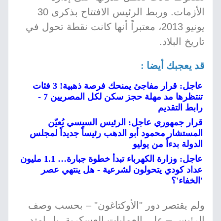
الأزمات. وربط الرئيس الافتتاح بذكرى 30
يونيو 2013، معتبراً أنها كانت نقطة تحول في
تاريخ البلاد.
قد يعجبك أيضا :
عاجل: قرار مفاجئ يمنحك فرصة ذهبية! 3 فئات
تنتظرها مد مهلة حجز سكن لكل المصريين 7 -
رابط التقديم
قرار جمهوري عاجل: الرئيس السيسي يُعيّن
المستشار محمود أبو الدهب رئيساً جديداً لمجلس
الدولة بدءاً من يوليو
عاجل: وزارة الكهرباء تبدأ خطوة جبارة… 1.1 مليون
عداد كودي يتحولون لشرعية - هل ينتهي عصر
'الخفاء'؟
ولم يقتصر دور "الأوكتاغون" – بحسب وصف
الرئيس – على العمليات العسكرية، بل امتد