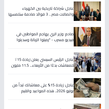
عاجل: شراكة تاريخية بين الكهرباء
واتصالات مصر… 3 فوائد صادمة ستلمسها
في فاتورتك قريباً!
صادم: وزير الري يهاجم المواطنين في
فيديو مسرب - "رميتوا الزبالة وسديتوا
الترعة".. تفاصيل الأزمة التي تهدد 2000
فدان!
عاجل: الرئيس السيسي يعلن زيادة 15٪
للمعاشات بدءًا من الأربعاء... 11.5 مليون
مستفيد يستقبلون الحد الأقصى بـ2505
جنيه إضافية شهريًا!
عاجل: زيادة 15% على معاشاتك تبدأ من
يوليو 2026.. هذه المواعيد والقيم
الجديدة!