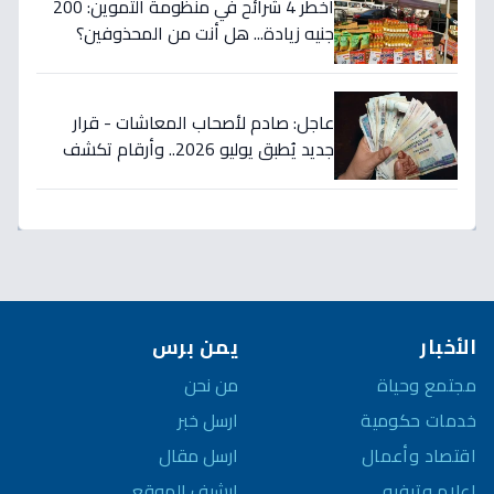
أخطر 4 شرائح في منظومة التموين: 200
جنيه زيادة... هل أنت من المحذوفين؟
عاجل: صادم لأصحاب المعاشات - قرار
جديد يُطبق يوليو 2026.. وأرقام تكشف
مفاجأة عن الزيادة!
الأخبار
يمن برس
مجتمع وحياة
من نحن
خدمات حكومية
ارسل خبر
اقتصاد وأعمال
ارسل مقال
إعلام وترفيه
ارشيف الموقع