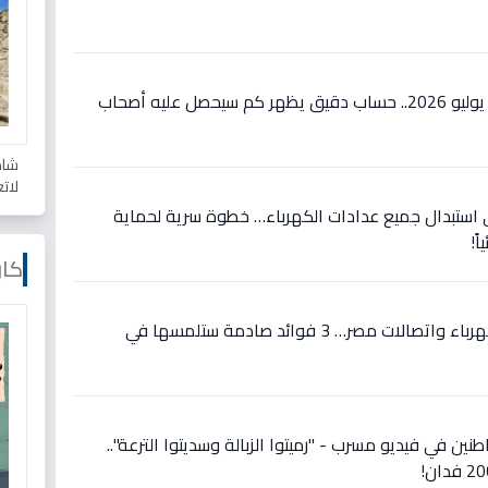
عاجل: زيادات المعاشات تبدأ يوليو 2026.. حساب دقيق يظهر كم سيحصل عليه أصحاب
شاه
لات
 استبدال جميع عدادات الكهرباء… خطوة سرية لحماية
ً!
كار
عاجل: شراكة تاريخية بين الكهرباء واتصالات مصر… 3 فوائد صادمة ستلمسها في
نين في فيديو مسرب - "رميتوا الزبالة وسديتوا الترعة"..