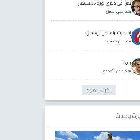
تعز ..في ذكرى ثورة 26 سبتمبر
بقلم يحيى البعيثي
إب..جرفتها سيول الإهمال!
بقلم فكرية شحرة
رويداَ
بقلم عادل الأحمدي
اقراء المزيد
رة وحدث