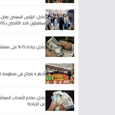
يستقبلون الحد الأقصى بـ2505 جنيه إضافية شهريًا!
عاجل: زيادة 15% على معاشاتك تبدأ من يوليو 2026.. هذه المواعيد والقيم الجديدة!
أخطر 4 شرائح في منظومة التموين: 200 جنيه زيادة... هل أنت من المحذوفين؟
عن الزيادة!