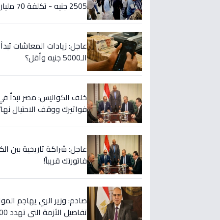
2505 جنيه - تكلفة 70 مليار
الـ5000 جنيه وأقل؟
خلف الكواليس: مصر تبدأ في
فواتيرك ووقف الاحتيال نهائيا
فاتورتك قريباً!
صادم: وزير الري يهاجم المواط
تفاصيل الأزمة التي تهدد 2000 فدان!