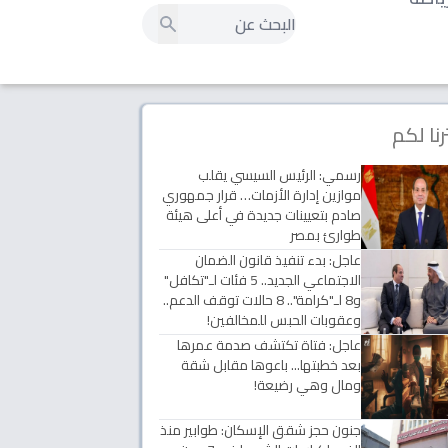
رنا لكم
رسمي: الرئيس السيسي يقلب
موازين إدارة الأزمات… قرار جمهوري
صادم بتعيينات جديدة في أعلى هيئة
طوارئ بمصر
عاجل: بدء تنفيذ قانون الضمان
الاجتماعي الجديد.. 5 فئات لـ"تكافل"
و8 لـ"كرامة".. 8 حالات توقف الدعم..
وعقوبات الحبس للمخالفين!
عاجل: فتاة تكتشف صدمة عمرها
بعد خطبتها... باعوها مقابل شقة
ومال وهي رضيعة!
جنون حجز شقق الإسكان: طوابير منذ