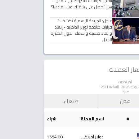
الفجر لكراسات الشروط في 7 مدن -
هل تحصل على شقتك قبل نفادها؟
عاجل: الجريدة الرسمية تكشف 3
قرارات صادمة لوزير الداخلية - إبعاد
وإلغاء جنسية وأسماء الدول المثيرة
للجدل
ار العملات
آخر تحديث
الساعة 12:01
صباحا
عدن
صنعاء
#
اسم العملة
شراء
دولار أمريكي
1554.00