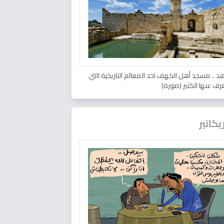
د .. مسجد أهل الكهف احد المعالم التاريخية التي
عرف عنها الكثير (صورة)
يكاتير