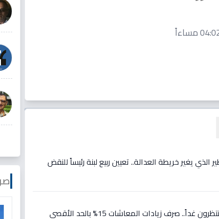
 الذي يغير خريطة العدالة.. تعيين ربيع لبنة رئيساً للنقض
صو
عاجل: 11.5 مليون مستفيد ينتظرون غداً.. صرف زيادات المعاشات 15% بالحد الأقصى