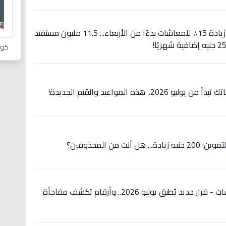
عاجل: الرئيس السيسي يعلن زيادة 15٪ للمعاشات بدءًا من الأربعاء... 11.5 مليون مستفيد
كور
عاجل: صادم لأصحاب المعاشات - قرار جديد يُطبق يوليو 2026.. وأرقام تكشف مفاجأة