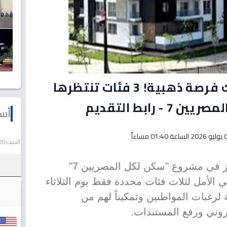
عاجل: قرار مفاجئ يمنحك فرصة ذهبية! 3 فئات تنتظرها
رابط التقديم
أسع
01:40 مساءاً
السبت,20 يونيو 2026
بعد قرار مفاجئ، تمدد مهلة الحجز في مشروع "سكن لكل المصريين 7"
تفي الأمل لثلاث فئات محددة فقط يوم الثلاثاء
 استجابة لرغبات المواطنين وتمكيناً لهم من
روني ورفع المستندات.