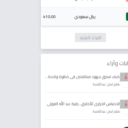
ريال سعودي
410.00
اقراء المزيد
بات وآراء
كيف تسرق جهود منظمتين في خطوة واحدة ..
الأجابة لدى رقية عبد الله الغولي وغدير طيره
بقلم ايمن عبدالباسط
الاحتباس الحراري للأخلاق.. رقية عبد الله الغولي
وغدير طيره نموذجا
بقلم ايمن عبدالباسط