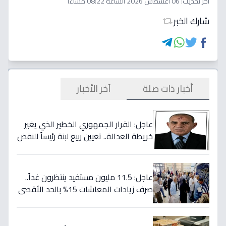
اخر تحديث:
06 أغسطس 2026 الساعة 08:22 مساءاً
شارك الخبر
أخبار ذات صلة
آخر الأخبار
عاجل: القرار الجمهوري الخطير الذي يغير
خريطة العدالة.. تعيين ربيع لبنة رئيساً للنقض
بداية يوليو!
عاجل: 11.5 مليون مستفيد ينتظرون غداً..
صرف زيادات المعاشات 15% بالحد الأقصى
2505 جنيه - تكلفة 70 مليار