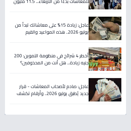
للمعاشات بدءًا من الأربعاء... 11.5 مليون
مستفيد يستقبلون الحد الأقصى بـ2505
جنيه إضافية شهريًا!
عاجل: زيادة 15% على معاشاتك تبدأ من
يوليو 2026.. هذه المواعيد والقيم
الجديدة!
أخطر 4 شرائح في منظومة التموين: 200
جنيه زيادة... هل أنت من المحذوفين؟
عاجل: صادم لأصحاب المعاشات - قرار
جديد يُطبق يوليو 2026.. وأرقام تكشف
مفاجأة عن الزيادة!