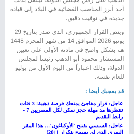
الدهب على رأس مجلس الدولة، لينتقل بذلك
أحد أبرز المناصب القضائية في البلاد إلى قيادة
جديدة في توقيت دقيق.
وينص القرار الجمهوري، الذي صدر بتاريخ 29
يونيو 2026 الموافق 14 من شهر المحرم 1448
هـ، بشكل واضح في مادته الأولى على تعيين
المستشار محمود أبو الدهب رئيساً لمجلس
الدولة، وذلك اعتباراً من اليوم الأول من يوليو
للعام نفسه.
قد يعجبك أيضا :
عاجل: قرار مفاجئ يمنحك فرصة ذهبية! 3 فئات
تنتظرها مد مهلة حجز سكن لكل المصريين 7 -
رابط التقديم
عاجل: السيسي يفتتح 'الأوكتاغون'… هذا المقر
السري الذي لن يسمح بتكرار 2011!