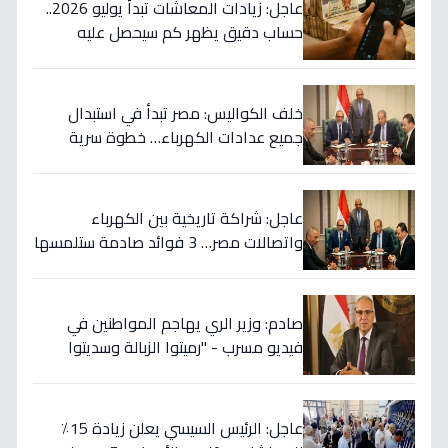
عاجل: زيادات المعاشات تبدأ يوليو 2026..
حساب دقيق يظهر كم سيحصل عليه
أصحاب الـ5000 جنيه وأقل؟
خلف الكواليس: مصر تبدأ في استبدال
جميع عدادات الكهرباء… خطوة سرية
لحماية فواتيرك ووقف الاحتيال نهائياً!
عاجل: شراكة تاريخية بين الكهرباء
واتصالات مصر… 3 فوائد صادمة ستلمسها
في فاتورتك قريباً!
صادم: وزير الري يهاجم المواطنين في
فيديو مسرب - "رميتوا الزبالة وسديتوا
الترعة".. تفاصيل الأزمة التي تهدد 2000
فدان!
عاجل: الرئيس السيسي يعلن زيادة 15٪