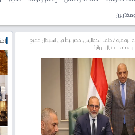
مغتربين
اخت
ة الرقمية
/
خلف الكواليس: مصر تبدأ في استبدال جميع
قف الاحتيال نهائياً!