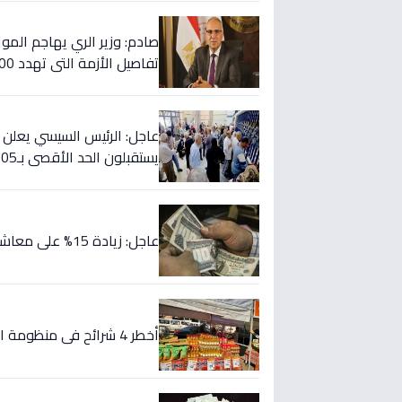
صادم: وزير الري يهاجم المواط
تفاصيل الأزمة التي تهدد 2000 فدان!
يستقبلون الحد الأقصى بـ2505 جنيه إضافية شهريًا!
عاجل: زيادة 15% على معاشاتك تبدأ من يوليو 2026.. هذه المواعيد والقيم الجديدة!
أخطر 4 شرائح في منظومة التموين: 200 جنيه زيادة... هل أنت من المحذوفين؟