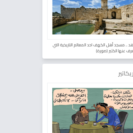
د .. مسجد أهل الكهف احد المعالم التاريخية التي
عرف عنها الكثير (صورة)
يكاتير