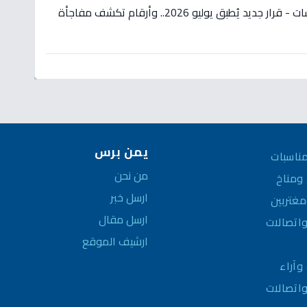
عاجل: صادم لأصحاب المعاشات - قرار جديد يُطبق يوليو 2026.. وأرقام تكشف مفاجأة
يمن برس
ناسبات
من نحن
مناخ
ارسل خبر
غتربين
ارسل مقال
واتصالات
ارشيف الموقع
وآراء
واتصالات