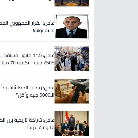
عاجل: القرار الجمهوري الخطير
بداية يوليو!
2505 جنيه - تكلفة 70 مليار
الـ5000 جنيه وأقل؟
فاتورتك قريباً!