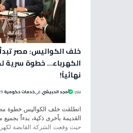
خلف الكواليس: مصر تبدأ
الكهرباء… خطوة سرية لح
نهائياً!
نشر:
أمجد الحبيشي
في
خدمات حكومية
29 يونيو 2026 الساعة 
انطلقت خلف الكواليس خطوة مصري
القديمة بأخرى ذكية، بدءاً بجميع 
حيث وقعت الشركة القابضة لكهرب