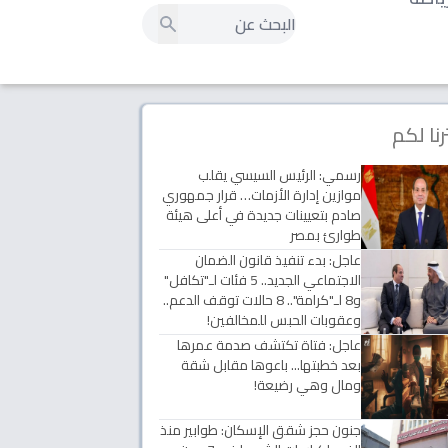
رنا لكم
رسمي: الرئيس السيسي يقلب
موازين إدارة الأزمات… قرار جمهوري
صادم بتعيينات جديدة في أعلى هيئة
طوارئ بمصر
عاجل: بدء تنفيذ قانون الضمان
الاجتماعي الجديد.. 5 فئات لـ"تكافل"
و8 لـ"كرامة".. 8 حالات توقف الدعم..
وعقوبات الحبس للمخالفين!
عاجل: فتاة تكتشف صدمة عمرها
بعد خطبتها... باعوها مقابل شقة
ومال وهي رضيعة!
جنون حجز شقق الإسكان: طوابير منذ