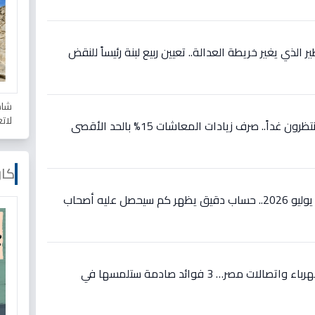
 الذي يغير خريطة العدالة.. تعيين ربيع لبنة رئيساً للنقض
شاه
لات
عاجل: 11.5 مليون مستفيد ينتظرون غداً.. صرف زيادات المعاشات 15% بالحد الأقصى
كار
عاجل: زيادات المعاشات تبدأ يوليو 2026.. حساب دقيق يظهر كم سيحصل عليه أصحاب
عاجل: شراكة تاريخية بين الكهرباء واتصالات مصر… 3 فوائد صادمة ستلمسها في