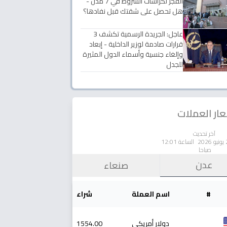
الفجر لكراسات الشروط في 7 مدن -
هل تحصل على شقتك قبل نفادها؟
عاجل: الجريدة الرسمية تكشف 3
قرارات صادمة لوزير الداخلية - إبعاد
وإلغاء جنسية وأسماء الدول المثيرة
للجدل
ار العملات
آخر تحديث
الساعة 12:01
صباحا
عدن
صنعاء
#
اسم العملة
شراء
دولار أمريكي
1554.00