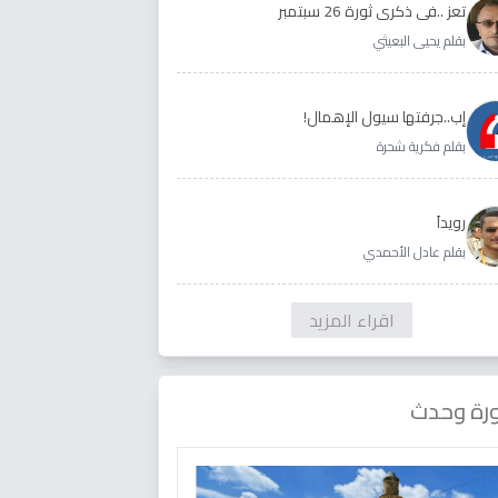
تعز ..في ذكرى ثورة 26 سبتمبر
بقلم يحيى البعيثي
إب..جرفتها سيول الإهمال!
بقلم فكرية شحرة
رويداَ
بقلم عادل الأحمدي
اقراء المزيد
رة وحدث