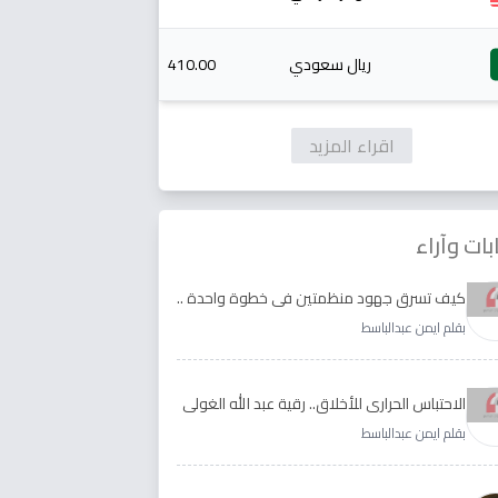
ريال سعودي
410.00
اقراء المزيد
بات وآراء
كيف تسرق جهود منظمتين في خطوة واحدة ..
الأجابة لدى رقية عبد الله الغولي وغدير طيره
بقلم ايمن عبدالباسط
الاحتباس الحراري للأخلاق.. رقية عبد الله الغولي
وغدير طيره نموذجا
بقلم ايمن عبدالباسط