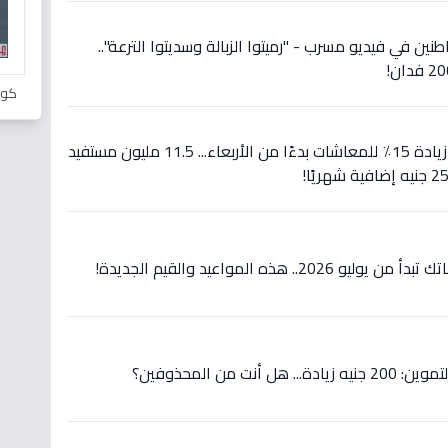
نين في فيديو مسرب - "رميتوا الزبالة وسديتوا الترعة"..
كور
عاجل: الرئيس السيسي يعلن زيادة 15٪ للمعاشات بدءًا من الأربعاء... 11.5 مليون مستفيد