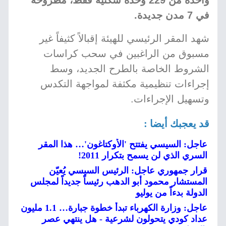
واحدة من 229 وحدة سكنية فقط، مُطروحة
في 7 مدن جديدة.
شهد المقر الرئيسي للهيئة إقبالاً كثيفاً غير
مسبوق من الراغبين في سحب كراسات
الشروط الخاصة بالطرح الجديد، وسط
إجراءات تنظيمية مكثفة لمواجهة التكدس
وتسهيل الإجراءات.
قد يعجبك أيضا :
عاجل: السيسي يفتتح 'الأوكتاغون'… هذا المقر
السري الذي لن يسمح بتكرار 2011!
قرار جمهوري عاجل: الرئيس السيسي يُعيّن
المستشار محمود أبو الدهب رئيساً جديداً لمجلس
الدولة بدءاً من يوليو
عاجل: وزارة الكهرباء تبدأ خطوة جبارة… 1.1 مليون
عداد كودي يتحولون لشرعية - هل ينتهي عصر