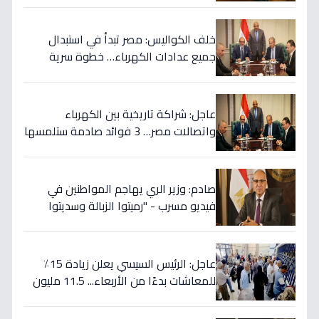
خلف الكواليس: مصر تبدأ في استبدال
جميع عدادات الكهرباء… خطوة سرية
لحماية فواتيرك ووقف الاحتيال نهائياً!
عاجل: شراكة تاريخية بين الكهرباء
واتصالات مصر… 3 فوائد صادمة ستلمسها
في فاتورتك قريباً!
صادم: وزير الري يهاجم المواطنين في
فيديو مسرب - "رميتوا الزبالة وسديتوا
الترعة".. تفاصيل الأزمة التي تهدد 2000
فدان!
عاجل: الرئيس السيسي يعلن زيادة 15٪
للمعاشات بدءًا من الأربعاء... 11.5 مليون
مستفيد يستقبلون الحد الأقصى بـ2505
جنيه إضافية شهريًا!