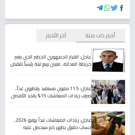
أخبار ذات صلة
آخر الأخبار
عاجل: القرار الجمهوري الخطير الذي يغير
خريطة العدالة.. تعيين ربيع لبنة رئيساً للنقض
بداية يوليو!
عاجل: 11.5 مليون مستفيد ينتظرون غداً..
صرف زيادات المعاشات 15% بالحد الأقصى
2505 جنيه - تكلفة 70 مليار
عاجل: زيادات المعاشات تبدأ يوليو 2026..
حساب دقيق يظهر كم سيحصل عليه
أصحاب الـ5000 جنيه وأقل؟