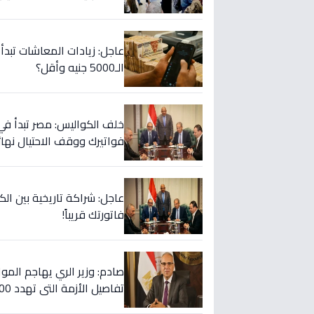
الـ5000 جنيه وأقل؟
خلف الكواليس: مصر تبدأ في
فواتيرك ووقف الاحتيال نهائيا
فاتورتك قريباً!
صادم: وزير الري يهاجم المواط
تفاصيل الأزمة التي تهدد 2000 فدان!