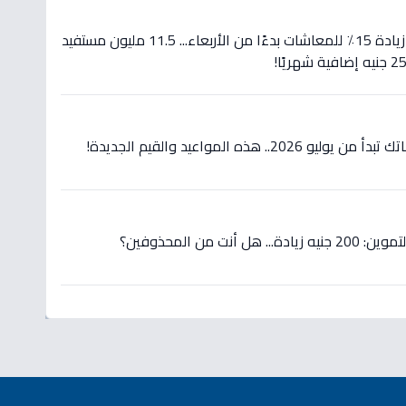
عاجل: الرئيس السيسي يعلن زيادة 15٪ للمعاشات بدءًا من الأربعاء... 11.5 مليون مستفيد