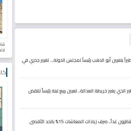
شاه
لات
يراً بتعيين أبو الدهب رئيساً لمجلس الدولة… تغيير جذري في
كار
 الذي يغير خريطة العدالة.. تعيين ربيع لبنة رئيساً للنقض
عاجل: 11.5 مليون مستفيد ينتظرون غداً.. صرف زيادات المعاشات 15% بالحد الأقصى