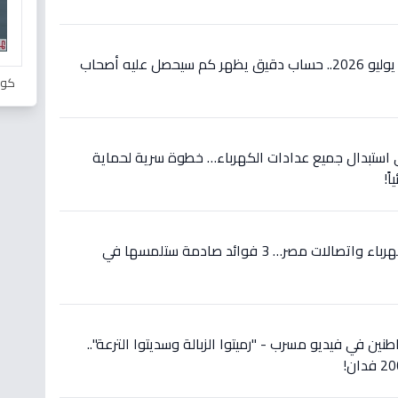
عاجل: زيادات المعاشات تبدأ يوليو 2026.. حساب دقيق يظهر كم سيحصل عليه أصحاب
كور
 استبدال جميع عدادات الكهرباء… خطوة سرية لحماية
ً!
عاجل: شراكة تاريخية بين الكهرباء واتصالات مصر… 3 فوائد صادمة ستلمسها في
نين في فيديو مسرب - "رميتوا الزبالة وسديتوا الترعة"..