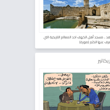
د .. مسجد أهل الكهف احد المعالم التاريخية التي
عرف عنها الكثير (صورة)
يكاتير