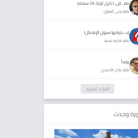
تعز ..في ذكرى ثورة 26 سبتمبر
بقلم يحيى البعيثي
إب..جرفتها سيول الإهمال!
بقلم فكرية شحرة
رويداَ
بقلم عادل الأحمدي
اقراء المزيد
رة وحدث