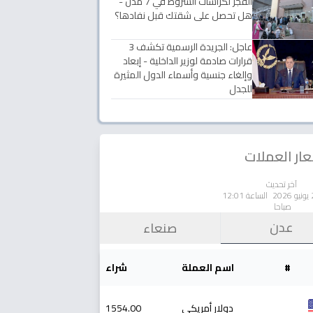
الفجر لكراسات الشروط في 7 مدن -
هل تحصل على شقتك قبل نفادها؟
عاجل: الجريدة الرسمية تكشف 3
قرارات صادمة لوزير الداخلية - إبعاد
وإلغاء جنسية وأسماء الدول المثيرة
للجدل
ار العملات
آخر تحديث
الساعة 12:01
صباحا
عدن
صنعاء
#
اسم العملة
شراء
دولار أمريكي
1554.00