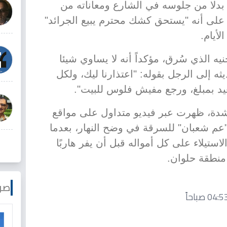
بدلا من جلوسه في الشارع ومعاناته من
ا على أنه "يستحق كشك محترم يبيع الجرائد"
أيام.
رق موسى إلى مبلغ الـ 600 جنيه الذي سُرق، مؤكداً أنه لا يساوي شيئا
ثه إلى الرجل بقوله: "اعتذارنا ليك، ولكل
عيد بمبلغ، ورجع مفيش فلوس للبيت".
شدة، ظهرت عبر فيديو متداول على مواقع
"عم شعبان" للسرقة في وضح النهار، بعدما
ستيلاء على كل أمواله قبل أن يفر هاربًا
منطقة حلوان.
صو