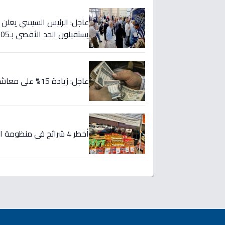
يستقبلون الحد الأقصى بـ2505 جنيه إضافية شهريًا!
عاجل: زيادة 15% على معاشاتك تبدأ من يوليو 2026.. هذه المواعيد والقيم الجديدة!
أخطر 4 شرائح في منظومة التموين: 200 جنيه زيادة... هل أنت من المحذوفين؟