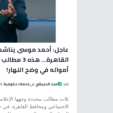
عاجل: أحمد موسى يناشد 
القاهرة… هذ
أمواله في وضح النهار!
نشر:
أمجد الحبيشي
في
خدمات حكومية
02 يونيو 2026 الساعة 
ثلاث مطالب محددة وجهها الإعلا
الاجتماعي ومحافظ القاهرة، في خ