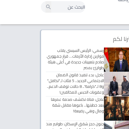
رنا لكم
رسمي: الرئيس السيسي يقلب
موازين إدارة الأزمات… قرار جمهوري
صادم بتعيينات جديدة في أعلى هيئة
طوارئ بمصر
عاجل: بدء تنفيذ قانون الضمان
الاجتماعي الجديد.. 5 فئات لـ"تكافل"
و8 لـ"كرامة".. 8 حالات توقف الدعم..
وعقوبات الحبس للمخالفين!
عاجل: فتاة تكتشف صدمة عمرها
بعد خطبتها... باعوها مقابل شقة
ومال وهي رضيعة!
جنون حجز شقق الإسكان: طوابير منذ