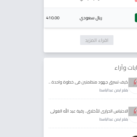
ريال سعودي
410.00
اقراء المزيد
بات وآراء
كيف تسرق جهود منظمتين في خطوة واحدة ..
الأجابة لدى رقية عبد الله الغولي وغدير طيره
بقلم ايمن عبدالباسط
الاحتباس الحراري للأخلاق.. رقية عبد الله الغولي
وغدير طيره نموذجا
بقلم ايمن عبدالباسط