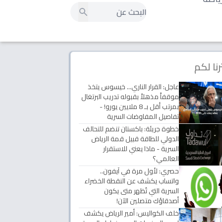
رنا لكم
عاجل: القرار الناري... خيسوس يتخذ
موقفاً مذهلاً بقبوله تدريب البرتغال
بمرتب أقل بـ 8 ملايين يورو! -
تفاصيل المفاوضات السرية
خطوة جريئة: باكستان تنضم للتحالف
الدولي للطاقة قبيل قمة الرياض
السرية - ماذا يعني للاستقرار
العالمي؟
حصري: لأول مرة في آيفون..
واتساب يكشف عن النقطة الخضراء
السرية التي تُظهر متى يكون
أصدقاؤك متصلين الآن!
خلف الكواليس: أمير الرياض يكشف