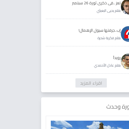
تعز ..في ذكرى ثورة 26 سبتمبر
بقلم يحيى البعيثي
إب..جرفتها سيول الإهمال!
بقلم فكرية شحرة
رويداَ
بقلم عادل الأحمدي
اقراء المزيد
رة وحدث