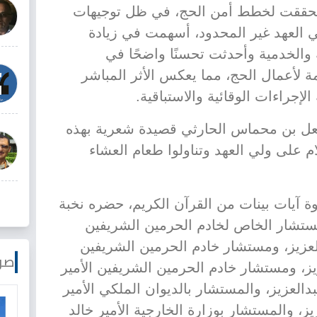
 تحققت لخطط أمن الحج، في ظل توجيهات
 العهد غير المحدود، أسهمت في زيادة
الخدمية وأحدثت تحسنًا واضحًا في
ة لأعمال الحج، مما يعكس الأثر المباشر
لإجراءات الوقائية والاستباقية.
شعل بن محماس الحارثي قصيدة شعرية بهذه
م على ولي العهد وتناولوا طعام العشاء
وة آيات بينات من القرآن الكريم، حضره نخبة
مستشار الخاص لخادم الحرمين الشريفين
عزيز، ومستشار خادم الحرمين الشريفين
صو
ز، ومستشار خادم الحرمين الشريفين الأمير
العزيز، والمستشار بالديوان الملكي الأمير
ز، والمستشار بوزارة الخارجية الأمير خالد