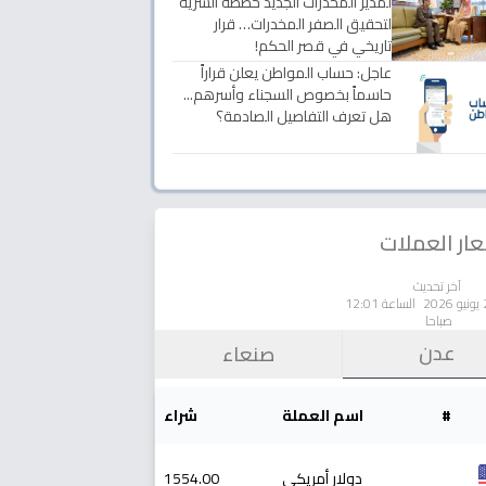
لمدير المخدرات الجديد خططه السرية
لتحقيق الصفر المخدرات… قرار
تاريخي في قصر الحكم!
عاجل: حساب المواطن يعلن قراراً
حاسماً بخصوص السجناء وأسرهم...
هل تعرف التفاصيل الصادمة؟
ار العملات
آخر تحديث
الساعة 12:01
صباحا
عدن
صنعاء
#
اسم العملة
شراء
دولار أمريكي
1554.00