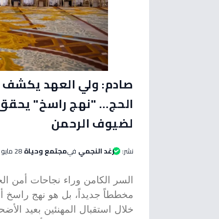
صادم: ولي العهد يكشف ا
الحج… "نهج راسخ" يحقق 
لضيوف الرحمن
نشر:
رغد النجمي
في
مجتمع وحياة
28 مايو 2026 الساعة 04:45 مساءاً
السر الكامن وراء نجاحات أمن 
مخططاً جديداً، بل هو نهج راسخ أ
خلال استقبال المهنئين بعيد الأ