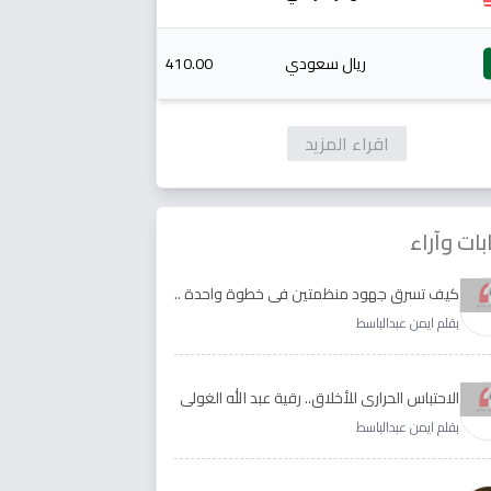
ريال سعودي
410.00
اقراء المزيد
بات وآراء
كيف تسرق جهود منظمتين في خطوة واحدة ..
الأجابة لدى رقية عبد الله الغولي وغدير طيره
بقلم ايمن عبدالباسط
الاحتباس الحراري للأخلاق.. رقية عبد الله الغولي
وغدير طيره نموذجا
بقلم ايمن عبدالباسط