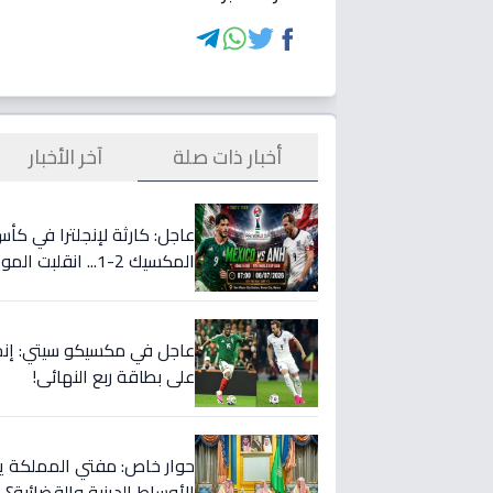
أخبار ذات صلة
آخر الأخبار
عاجل: كارثة لإنجلترا في كأ
المكسيك 2-1... انقلبت الموازين!
على بطاقة ربع النهائي!
حوار خاص: مفتي المملكة يست
الأوساط الدينية والقضائية؟