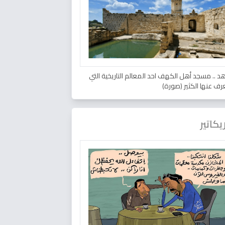
د .. مسجد أهل الكهف احد المعالم التاريخية التي
عرف عنها الكثير (صورة)
يكاتير