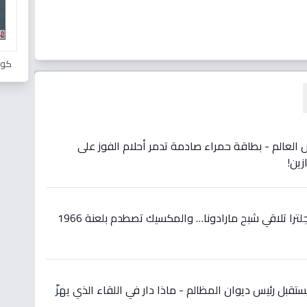
كور
س العالم - بطاقة حمراء صادمة تدمر أحلام الفوز على
عاجل في مكسيكو سيتي: إنجلترا تلاقي شبح مارادونا… والمكسيك تصطدم بلعنة 1966
قبل رئيس ديوان المظالم - ماذا دار في اللقاء الذي يهزّ