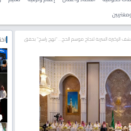
مغتربين
اخت
شف الركيزة السرية لنجاح موسم الحج… "نهج راسخ" يحقق