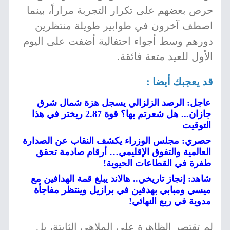
حرص بعضهم على تكرار التجربة مراراً، بينما
اصطف آخرون في طوابير طويلة منتظرين
دورهم وسط أجواء احتفالية أضفت على اليوم
الأول للعيد متعة فائقة.
قد يعجبك أيضا :
عاجل: الرصد الزلزالي يسجل هزة شمال شرق
جازان... هل شعرتم بها؟ قوة 2.87 ريختر في هذا
التوقيت
حصري: مجلس الوزراء يكشف النقاب عن الصدارة
العالمية والتفوق الإقليمي… أرقام صادمة تحقق
طفرة في القطاعات الحيوية!
شاهد: إنجاز تاريخي.. هالاند يبلغ قمة الهدافين مع
ميسي ومبابي بهدفين في برازيل وينتظر مفاجأة
مدوية في ربع النهائي!
لم تقتصر الظاهرة على الملاهي الثابتة، بل