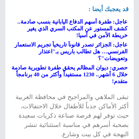
قد يعجبك أيضا :
عاجل: طفرة أسهم الدفاع اليابانية بنسب صادمة..
كشف المستور عن المكتب السري الذي يغير
خريطة الأمن في آسيا!
عاجل: الجزائر تصدر قانوناً تاريخياً تجريم الاستعمار
الفرنسي… هل تطالب باريس بـ"اعتذار
وتعويضات"؟
حصري: ديوان المظالم يحقق طفرة تطويرية صادمة
خلال 6 أشهر.. 1230 مستفيداً وأكثر من 40 برنامجاً
متقدم!
تبقى الملاهي والمراجيح في محافظة الغربية
أكثر الأماكن جذباً للأطفال خلال الاحتفالات،
حيث توفر لهم فرصة صناعة ذكريات سعيدة
بصحبة أسرهم في مناسبة استثنائية تنشر
البهجة في كل بيت وشارع.