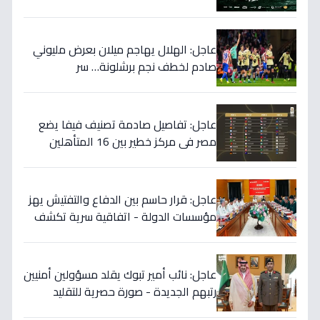
الموسم الجديد!
عاجل: الهلال يهاجم ميلان بعرض مليوني
صادم لخطف نجم برشلونة… سر
المفاوضات يكشف!
عاجل: تفاصيل صادمة تصنيف فيفا يضع
مصر في مركز خطير بين 16 المتأهلين
لكأس العالم.. والأرقام تكشف صدمة!
عاجل: قرار حاسم بين الدفاع والتفتيش يهز
مؤسسات الدولة - اتفاقية سرية تكشف
إنجاز 97.5% بالجيش!
عاجل: نائب أمير تبوك يقلد مسؤولين أمنيين
رتبهم الجديدة - صورة حصرية للتقليد
التاريخي!