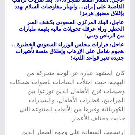
عاجل: أسعار النفط تنفجر 7.6% بعد ضربات ترامب
القاضية على إيران... وانهيار مفاوضات السلام يهدد
بإغلاق مضيق هرمز!
عاجل: البنك المركزي السعودي يكشف السر
الخطير وراء عرقلة تحويلات مالية بقيمة مليارات
بين الرياض ودبي!
عاجل: قرارات مجلس الوزراء السعودي الخطيرة…
هجوم شامل على الإرهاب وإطلاق منصة تأشيرات
جديدة تغير قواعد اللعبة!
كان المشهد عبارة عن لوحة متحركة من
البهجة، حيث امتلأت الساحات بأصوات ضحكات
وصيحات فرح الأطفال الذين توزعوا بين
المراجيح، قطارات الأطفال، والسيارات
الكهربائية وغيرها من الألعاب المتنوعة التي
جذبت مختلف الأعمار.
ارتسمت السعادة على وجوه الصغار الذين