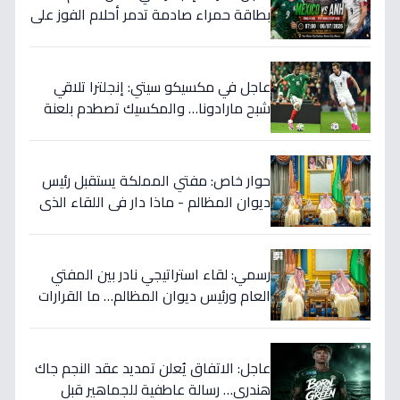
بطاقة حمراء صادمة تدمر أحلام الفوز على
المكسيك 2-1... انقلبت الموازين!
عاجل في مكسيكو سيتي: إنجلترا تلاقي
شبح مارادونا… والمكسيك تصطدم بلعنة
1966 على بطاقة ربع النهائي!
حوار خاص: مفتي المملكة يستقبل رئيس
ديوان المظالم - ماذا دار في اللقاء الذي
يهزّ الأوساط الدينية والقضائية؟
رسمي: لقاء استراتيجي نادر بين المفتي
العام ورئيس ديوان المظالم… ما القرارات
المهمة التي نوقشت خلف الأبواب
المغلقة؟
عاجل: الاتفاق يُعلن تمديد عقد النجم جاك
هندري… رسالة عاطفية للجماهير قبل