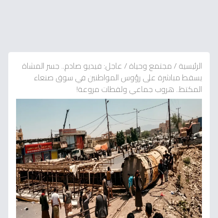
الرئيسية
/
مجتمع وحياة
/
عاجل: فيديو صادم.. جسر المشاة
يسقط مباشرة على رؤوس المواطنين في سوق صنعاء
المكتظ.. هروب جماعي ولقطات مروعة!