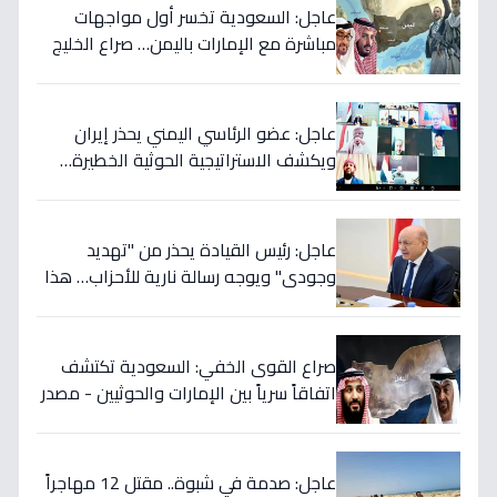
عاجل: السعودية تخسر أول مواجهات
مباشرة مع الإمارات باليمن… صراع الخليج
يتجدد بعد 7 أشهر من الصمت!
عاجل: عضو الرئاسي اليمني يحذر إيران
ويكشف الاستراتيجية الحوثية الخطيرة…
قرار عسكري وشيك إذا لم تتوقف المأساة
عاجل: رئيس القيادة يحذر من "تهديد
وجودي" ويوجه رسالة نارية للأحزاب… هذا
ما يخفي إيران خلف الكواليس!
صراع القوى الخفي: السعودية تكتشف
اتفاقاً سرياً بين الإمارات والحوثيين - مصدر
رئاسي يؤكد خطة التمرد في الساحل
الغربي!
عاجل: صدمة في شبوة.. مقتل 12 مهاجراً