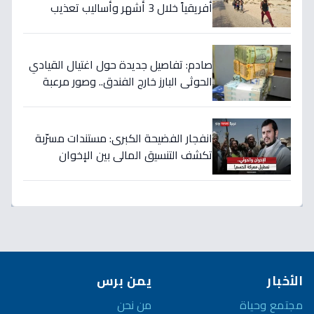
أفريقياً خلال 3 أشهر وأساليب تعذيب
وحشية تنشرها عصابات التهريب عبر
الفيديو!
صادم: تفاصيل جديدة حول اغتيال القيادي
الحوثي البارز خارج الفندق.. وصور مرعبة
للتصفيات في صنعاء
انفجار الفضيحة الكبرى: مستندات مسرّبة
تكشف التنسيق المالي بين الإخوان
والحوثي… 40 مليار دولار تُسرق من نفط
اليمن!
الأخبار
يمن برس
مجتمع وحياة
من نحن