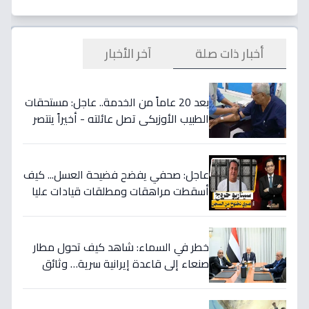
أخبار ذات صلة
آخر الأخبار
بعد 20 عاماً من الخدمة.. عاجل: مستحقات
الطبيب الأوزبكي تصل عائلته - أخيراً ينتصر
الحق! 📜
عاجل: صحفي يفضح فضيحة العسل... كيف
أسقطت مراهقات ومطلقات قيادات عليا
في اليمن وسرقت ملايين الدولارات؟
خطر في السماء: شاهد كيف تحول مطار
صنعاء إلى قاعدة إيرانية سرية… وثائق
تكشف العبث الحوثي!