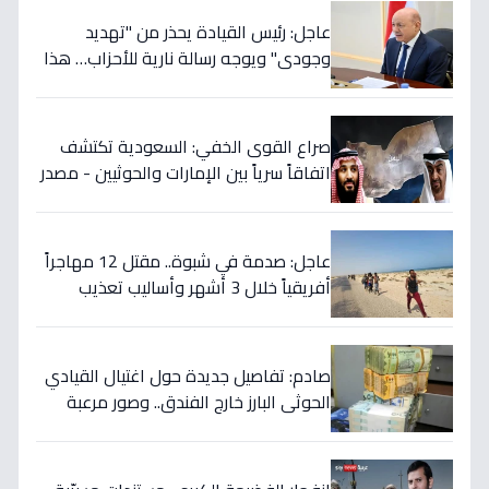
عاجل: رئيس القيادة يحذر من "تهديد
وجودي" ويوجه رسالة نارية للأحزاب… هذا
ما يخفي إيران خلف الكواليس!
صراع القوى الخفي: السعودية تكتشف
اتفاقاً سرياً بين الإمارات والحوثيين - مصدر
رئاسي يؤكد خطة التمرد في الساحل
الغربي!
عاجل: صدمة في شبوة.. مقتل 12 مهاجراً
أفريقياً خلال 3 أشهر وأساليب تعذيب
وحشية تنشرها عصابات التهريب عبر
الفيديو!
صادم: تفاصيل جديدة حول اغتيال القيادي
الحوثي البارز خارج الفندق.. وصور مرعبة
للتصفيات في صنعاء