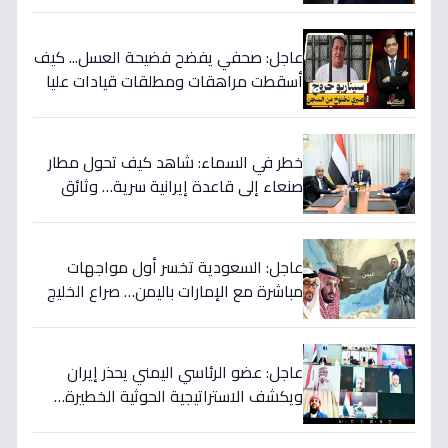
الحق! 📜
عاجل: صحفي يفضح فضيحة العسل... كيف
أسقطت مراهقات ومطلقات قيادات عليا
في اليمن وسرقت ملايين الدولارات؟
خطر في السماء: شاهد كيف تحول مطار
صنعاء إلى قاعدة إيرانية سرية… وثائق
تكشف العبث الحوثي!
عاجل: السعودية تخسر أول مواجهات
مباشرة مع الإمارات باليمن… صراع الخليج
يتجدد بعد 7 أشهر من الصمت!
عاجل: عضو الرئاسي اليمني يحذر إيران
ويكشف الاستراتيجية الحوثية الخطيرة…
قرار عسكري وشيك إذا لم تتوقف المأساة