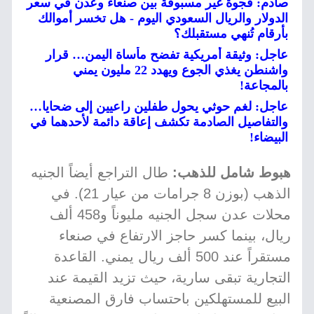
صادم: فجوة غير مسبوقة بين صنعاء وعدن في سعر
الدولار والريال السعودي اليوم - هل تخسر أموالك
بأرقام تُنهي مستقبلك؟
عاجل: وثيقة أمريكية تفضح مأساة اليمن… قرار
واشنطن يغذي الجوع ويهدد 22 مليون يمني
بالمجاعة!
عاجل: لغم حوثي يحول طفلين راعيين إلى ضحايا…
والتفاصيل الصادمة تكشف إعاقة دائمة لأحدهما في
البيضاء!
هبوط شامل للذهب:
طال التراجع أيضاً الجنيه
الذهب (بوزن 8 جرامات من عيار 21). في
محلات عدن سجل الجنيه مليوناً و458 ألف
ريال، بينما كسر حاجز الارتفاع في صنعاء
مستقراً عند 500 ألف ريال يمني. القاعدة
التجارية تبقى سارية، حيث تزيد القيمة عند
البيع للمستهلكين باحتساب فارق المصنعية