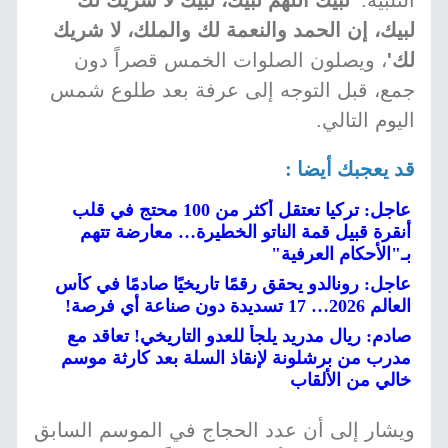
التلبية:
'لبيك اللهم لبيك، لبيك لا شريك لك
لبيك، إن الحمد والنعمة لك والملك، لا شريك
لك'
، ويصلون الصلوات الخمس قصراً دون
جمع، قبل التوجه إلى عرفة بعد طلوع شمس
اليوم التالي.
قد يعجبك أيضا :
عاجل: تركيا تعتقل أكثر من 100 محتج في قلب
أنقرة قبيل قمة الناتو الخطيرة… معارضة تتهم
بـ"الأحكام العرفية"
عاجل: رونالدو يحقق رقمًا تاريخيًا صادمًا في كأس
العالم 2026… 17 تسديدة دون صناعة أي فرصة!
صادم: ريال مدريد يلجأ للعدو التاريخي! تعاقد مع
مدرب من برشلونة لإنقاذ السلة بعد كارثة موسم
خالي من الألقاب
ويشار إلى أن عدد الحجاج في الموسم السابق