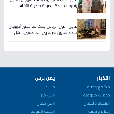
رتبهم الجديدة - صورة حصرية للتقليد
التاريخي!
عاجل: أمين الرياض يبحث مع سفير أذربيجان
خطط تعاون سرية بين العاصمتين… هل
نشهد تطورات اقتصادية وثقافية تاريخية
قريباً؟
الأخبار
يمن برس
مجتمع وحياة
من نحن
خدمات حكومية
ارسل خبر
اقتصاد وأعمال
ارسل مقال
إعلام وترفيه
ارشيف الموقع