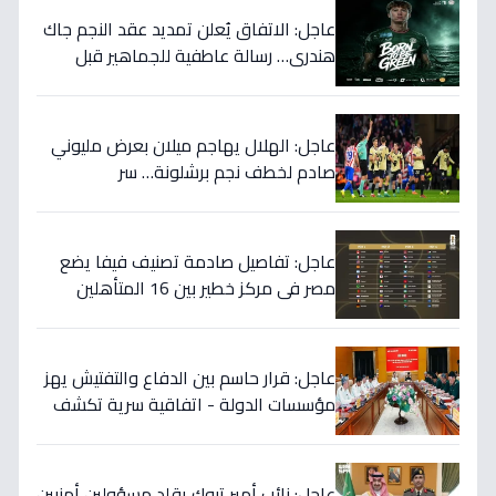
عاجل: الاتفاق يُعلن تمديد عقد النجم جاك
هندري… رسالة عاطفية للجماهير قبل
الموسم الجديد!
عاجل: الهلال يهاجم ميلان بعرض مليوني
صادم لخطف نجم برشلونة… سر
المفاوضات يكشف!
عاجل: تفاصيل صادمة تصنيف فيفا يضع
مصر في مركز خطير بين 16 المتأهلين
لكأس العالم.. والأرقام تكشف صدمة!
عاجل: قرار حاسم بين الدفاع والتفتيش يهز
مؤسسات الدولة - اتفاقية سرية تكشف
إنجاز 97.5% بالجيش!
عاجل: نائب أمير تبوك يقلد مسؤولين أمنيين