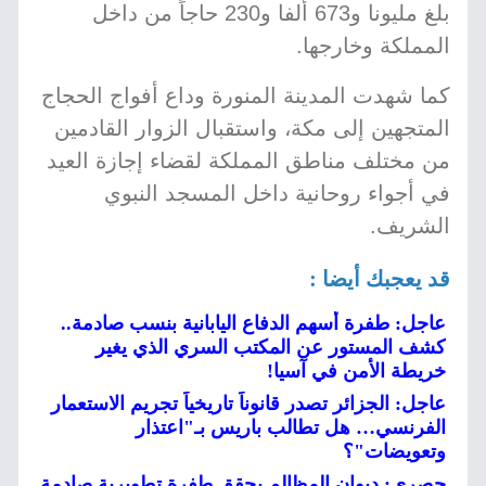
بلغ مليونا و673 ألفا و230 حاجاً من داخل
المملكة وخارجها.
كما شهدت المدينة المنورة وداع أفواج الحجاج
المتجهين إلى مكة، واستقبال الزوار القادمين
من مختلف مناطق المملكة لقضاء إجازة العيد
في أجواء روحانية داخل المسجد النبوي
الشريف.
قد يعجبك أيضا :
عاجل: طفرة أسهم الدفاع اليابانية بنسب صادمة..
كشف المستور عن المكتب السري الذي يغير
خريطة الأمن في آسيا!
عاجل: الجزائر تصدر قانوناً تاريخياً تجريم الاستعمار
الفرنسي… هل تطالب باريس بـ"اعتذار
وتعويضات"؟
حصري: ديوان المظالم يحقق طفرة تطويرية صادمة