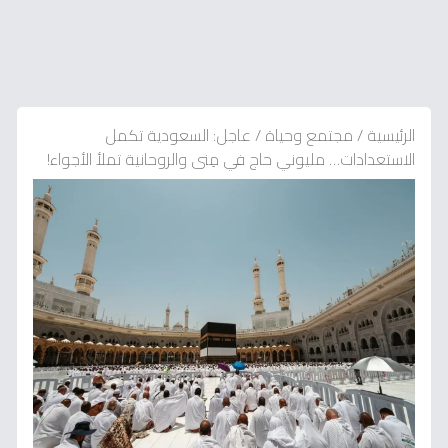
الرئيسية
/
مجتمع وحياة
/
عاجل: السعودية تكمل
الاستعدادات… مليوني حاج في مِنى والروحانية تملأ الأجواء!