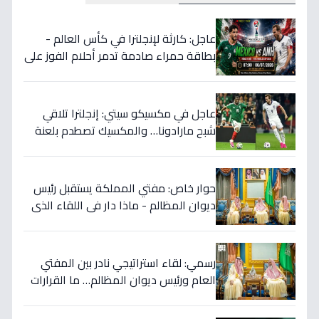
عاجل: كارثة لإنجلترا في كأس العالم -
بطاقة حمراء صادمة تدمر أحلام الفوز على
المكسيك 2-1... انقلبت الموازين!
عاجل في مكسيكو سيتي: إنجلترا تلاقي
شبح مارادونا… والمكسيك تصطدم بلعنة
1966 على بطاقة ربع النهائي!
حوار خاص: مفتي المملكة يستقبل رئيس
ديوان المظالم - ماذا دار في اللقاء الذي
يهزّ الأوساط الدينية والقضائية؟
رسمي: لقاء استراتيجي نادر بين المفتي
العام ورئيس ديوان المظالم… ما القرارات
المهمة التي نوقشت خلف الأبواب
المغلقة؟