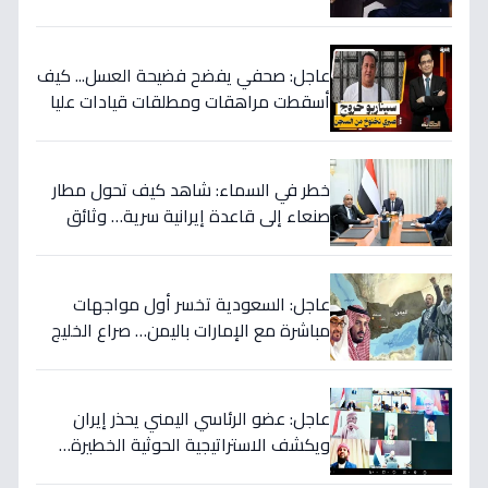
الحق! 📜
عاجل: صحفي يفضح فضيحة العسل... كيف
أسقطت مراهقات ومطلقات قيادات عليا
في اليمن وسرقت ملايين الدولارات؟
خطر في السماء: شاهد كيف تحول مطار
صنعاء إلى قاعدة إيرانية سرية… وثائق
تكشف العبث الحوثي!
عاجل: السعودية تخسر أول مواجهات
مباشرة مع الإمارات باليمن… صراع الخليج
يتجدد بعد 7 أشهر من الصمت!
عاجل: عضو الرئاسي اليمني يحذر إيران
ويكشف الاستراتيجية الحوثية الخطيرة…
قرار عسكري وشيك إذا لم تتوقف المأساة