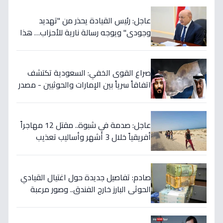
عاجل: رئيس القيادة يحذر من "تهديد
وجودي" ويوجه رسالة نارية للأحزاب… هذا
ما يخفي إيران خلف الكواليس!
صراع القوى الخفي: السعودية تكتشف
اتفاقاً سرياً بين الإمارات والحوثيين - مصدر
رئاسي يؤكد خطة التمرد في الساحل
الغربي!
عاجل: صدمة في شبوة.. مقتل 12 مهاجراً
أفريقياً خلال 3 أشهر وأساليب تعذيب
وحشية تنشرها عصابات التهريب عبر
الفيديو!
صادم: تفاصيل جديدة حول اغتيال القيادي
الحوثي البارز خارج الفندق.. وصور مرعبة
للتصفيات في صنعاء