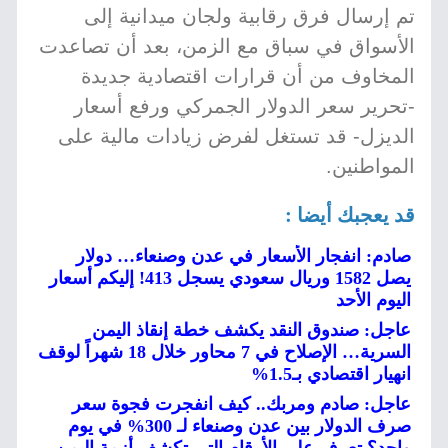
تم إرسال فرق رقابية ولجان ميدانية إلى
الأسواق في سباق مع الزمن، بعد أن تصاعدت
المخاوف من أن قرارات اقتصادية جديدة
-تحرير سعر الدولار الجمركي ورفع أسعار
الديزل- قد تستغل لفرض زيادات مالية على
المواطنين.
قد يعجبك أيضا :
صادم: انفجار الأسعار في عدن وصنعاء… دولار
يصل 1582 وريال سعودي يسجل 413! إليكم أسعار
اليوم الأحد
عاجل: صندوق النقد يكشف خطة إنقاذ اليمن
السرية… الإصلاح في 7 محاور خلال 18 شهراً لوقف
انهيار اقتصادي بـ1.5%
عاجل: صادم ومربك.. كيف انفجرت فجوة سعر
صرف الدولار بين عدن وصنعاء لـ 300% في يوم