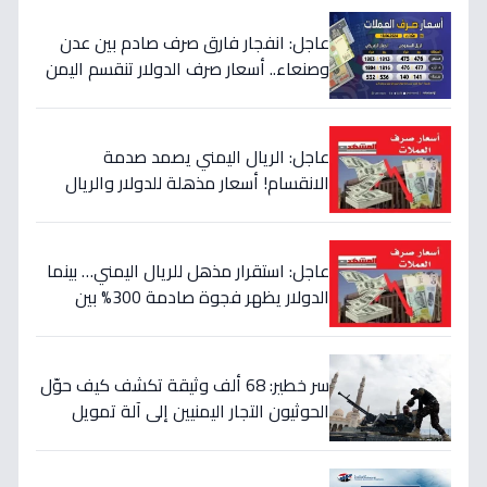
عاجل: انفجار فارق صرف صادم بين عدن
وصنعاء.. أسعار صرف الدولار تنقسم اليمن
بين 535 و1577 ريالاً في يوم واحد!
عاجل: الريال اليمني يصمد صدمة
الانقسام! أسعار مذهلة للدولار والريال
السعودي في منطقتين (أرقام صادمة)
عاجل: استقرار مذهل للريال اليمني… بينما
الدولار يظهر فجوة صادمة 300% بين
الحكومة والحوثيين!
سر خطير: 68 ألف وثيقة تكشف كيف حوّل
الحوثيون التجار اليمنيين إلى آلة تمويل
حرب… والنتيجة: 1.5 تريليون ريال تذهب إلى
الصراع!