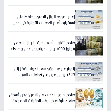
تفاصيل الأسعار المدمرة!
إعلان مهم: الريال اليمني يحافظ على
استقراره أمام العملات الأجنبية في عدن
والمحافظات المحررة مساء السبت
صادم: تفاوت أسعار صرف الريال اليمني
يتجاوز 1000 ريال للدولار بين عدن وصنعاء
اليوم 18 يوليو
إنهيار غير مسبوق: سعر الدولار يقفز إلى
1573 ريال يمني في تعاملات السبت -
هذه حقيقة الأرقام
صادم: جنون الذهب في اليمن! عدن تُسحق
صنعاء بأرقام خيالية… الحقيقة المفجعة
لأصحاب الذهب