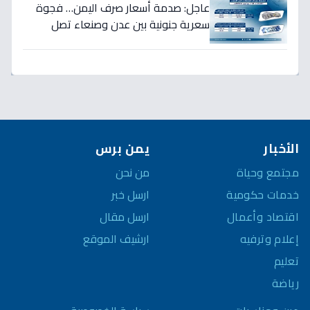
عاجل: صدمة أسعار صرف اليمن… فجوة
سعرية جنونية بين عدن وصنعاء تصل
لـ300% - هل ينهار الريال؟
الأخبار
يمن برس
مجتمع وحياة
من نحن
خدمات حكومية
ارسل خبر
اقتصاد وأعمال
ارسل مقال
إعلام وترفيه
ارشيف الموقع
تعليم
رياضة