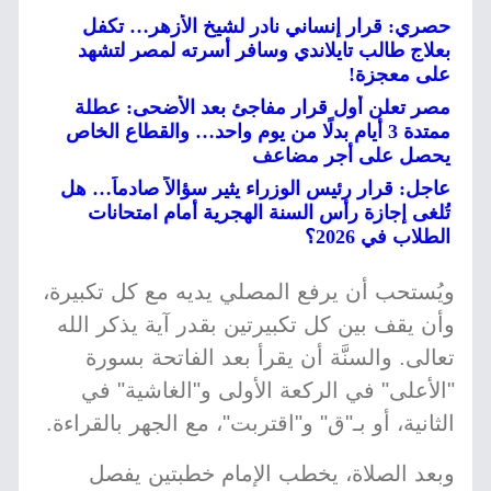
حصري: قرار إنساني نادر لشيخ الأزهر… تكفل
بعلاج طالب تايلاندي وسافر أسرته لمصر لتشهد
على معجزة!
مصر تعلن أول قرار مفاجئ بعد الأضحى: عطلة
ممتدة 3 أيام بدلًا من يوم واحد… والقطاع الخاص
يحصل على أجر مضاعف
عاجل: قرار رئيس الوزراء يثير سؤالاً صادماً… هل
تُلغى إجازة رأس السنة الهجرية أمام امتحانات
الطلاب في 2026؟
ويُستحب أن يرفع المصلي يديه مع كل تكبيرة،
وأن يقف بين كل تكبيرتين بقدر آية يذكر الله
تعالى. والسنَّة أن يقرأ بعد الفاتحة بسورة
"الأعلى" في الركعة الأولى و"الغاشية" في
الثانية، أو بـ"ق" و"اقتربت"، مع الجهر بالقراءة.
وبعد الصلاة، يخطب الإمام خطبتين يفصل