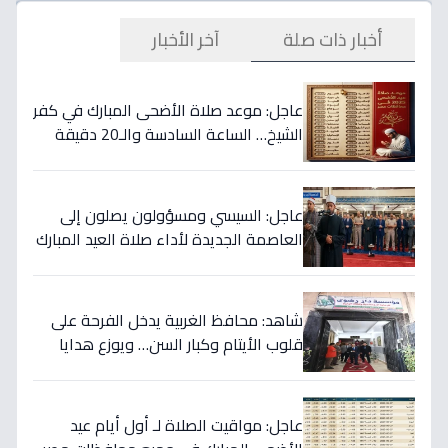
أخبار ذات صلة
آخر الأخبار
عاجل: موعد صلاة الأضحى المبارك في كفر
الشيخ… الساعة السادسة والـ20 دقيقة
في هذه المدن!
عاجل: السيسي ومسؤولون يصلون إلى
العاصمة الجديدة لأداء صلاة العيد المبارك
والخطيب يكشف نص التكبيرات
شاهد: محافظ الغربية يدخل الفرحة على
قلوب الأيتام وكبار السن… ويوزع هدايا
شخصية من الرئيس السيسي بمناسبة العيد!
عاجل: مواقيت الصلاة لـ أول أيام عيد