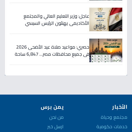
عاجل: وزير التعليم العالي والمجتمع
الأكاديمي يهنئون الرئيس السيسي
والشعب المصري بعيد الأضحى… رسالة
قوية تعكس تلاحم وطني لا مثيل له!
حصري: مواعيد صلاة عيد الأضحى 2026
في جميع محافظات مصر… 6,847 ساحة
للصلاة بزيادة ملحوظة!
الأخبار
يمن برس
مجتمع وحياة
من نحن
خدمات حكومية
ارسل خبر