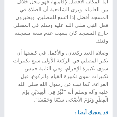
أما المكان الأفضل لإقامتها، فهو محل خلاف
بين العلماء. ويرى الشافعية أن الصلاة في
المسجد أفضل إذا اتسع للمصلين، ويعتبرون
فعل النبي صلى الله عليه وسلم في المصلى
خارج المسجد كان بسبب عدم سعة مسجده
وقتئذ.
وصلاة العيد ركعتان، والأكمل في كيفيتها أن
يكبر المصلي في الركعة الأولى سبع تكبيرات
سوى تكبيرة الإحرام، وفي الثانية خمس
تكبيرات سوى تكبيرة القيام والركوع، قبل
القراءة. كما ثبت عن رسول الله صلى الله
عليه وآله وسلم أنه "كَبَّرَ فِي الْعِيدَيْنِ يَوْمَ
الْفِطْرِ وَيَوْمَ الأَضْحَى سَبْعًا وَخَمْسًا".
قد يعجبك أيضا :