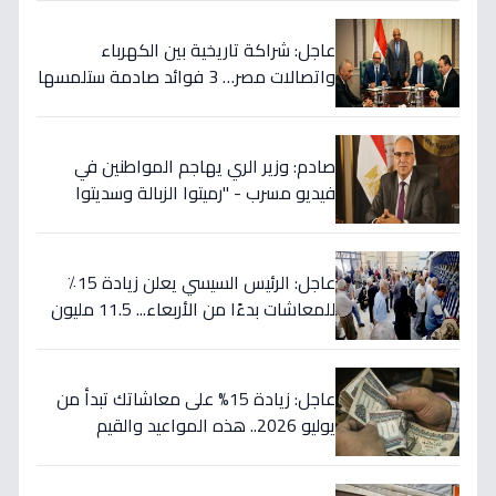
عاجل: شراكة تاريخية بين الكهرباء
واتصالات مصر… 3 فوائد صادمة ستلمسها
في فاتورتك قريباً!
صادم: وزير الري يهاجم المواطنين في
فيديو مسرب - "رميتوا الزبالة وسديتوا
الترعة".. تفاصيل الأزمة التي تهدد 2000
فدان!
عاجل: الرئيس السيسي يعلن زيادة 15٪
للمعاشات بدءًا من الأربعاء... 11.5 مليون
مستفيد يستقبلون الحد الأقصى بـ2505
جنيه إضافية شهريًا!
عاجل: زيادة 15% على معاشاتك تبدأ من
يوليو 2026.. هذه المواعيد والقيم
الجديدة!