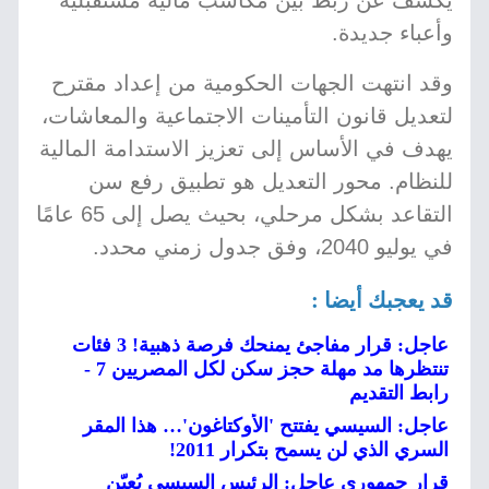
يكشف عن ربط بين مكاسب مالية مستقبلية
وأعباء جديدة.
وقد انتهت الجهات الحكومية من إعداد مقترح
لتعديل قانون التأمينات الاجتماعية والمعاشات،
يهدف في الأساس إلى تعزيز الاستدامة المالية
للنظام. محور التعديل هو تطبيق رفع سن
التقاعد بشكل مرحلي، بحيث يصل إلى 65 عامًا
في يوليو 2040، وفق جدول زمني محدد.
قد يعجبك أيضا :
عاجل: قرار مفاجئ يمنحك فرصة ذهبية! 3 فئات
تنتظرها مد مهلة حجز سكن لكل المصريين 7 -
رابط التقديم
عاجل: السيسي يفتتح 'الأوكتاغون'… هذا المقر
السري الذي لن يسمح بتكرار 2011!
قرار جمهوري عاجل: الرئيس السيسي يُعيّن