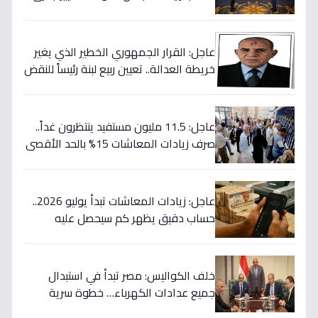
في خريطة القضاء المصري!
عاجل: القرار الجمهوري الخطير الذي يغير
خريطة العدالة.. تعيين ربيع لبنة رئيساً للنقض
بداية يوليو!
عاجل: 11.5 مليون مستفيد ينتظرون غداً..
صرف زيادات المعاشات 15% بالحد الأقصى
2505 جنيه - تكلفة 70 مليار
عاجل: زيادات المعاشات تبدأ يوليو 2026..
حساب دقيق يظهر كم سيحصل عليه
أصحاب الـ5000 جنيه وأقل؟
خلف الكواليس: مصر تبدأ في استبدال
جميع عدادات الكهرباء… خطوة سرية
لحماية فواتيرك ووقف الاحتيال نهائياً!