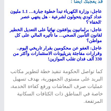
قد يعجبك أيضا :
عاجل: وزارة الكهرباء تبدأ خطوة جبارة… 1.1 مليون
عداد كودي يتحولون لشرعية - هل ينتهي عصر
'الخفاء'؟
عاجل: برلمانيون يوافقون نهائياً على التعديل الخطير
لقانون التأمين الصحي... ما تأثيره المالي على كل
مواطن؟
عاجل: العفو عن محكومين بقرار تاريخي اليوم..
وقرارات مفاجئة بتريليونات الاستثمارات وأكثر من
330 ألف فدان تقلب الموازين!
كما تواصل الحكومة تنفيذ خطة لتطوير مكاتب
البريد على مستوى الجمهورية، بهدف تسهيل
عمليات صرف المعاشات ورفع كفاءة الخدمة،
خاصة في المناطق ذات الكثافات السكانية
المرتفعة.