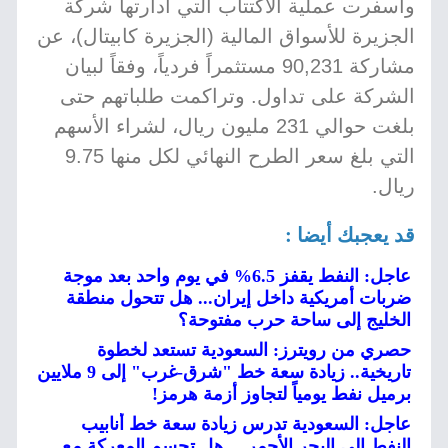
وأسفرت عملية الاكتتاب التي أدارتها شركة
الجزيرة للأسواق المالية (الجزيرة كابيتال)، عن
مشاركة 90,231 مستثمراً فردياً، وفقاً لبيان
الشركة على تداول. وتراكمت طلباتهم حتى
بلغت حوالي 231 مليون ريال، لشراء الأسهم
التي بلغ سعر الطرح النهائي لكل منها 9.75
ريال.
قد يعجبك أيضا :
عاجل: النفط يقفز 6.5% في يوم واحد بعد موجة
ضربات أمريكية داخل إيران... هل تتحول منطقة
الخليج إلى ساحة حرب مفتوحة؟
حصري من رويترز: السعودية تستعد لخطوة
تاريخية.. زيادة سعة خط "شرق-غرب" إلى 9 ملايين
برميل نفط يومياً لتجاوز أزمة هرمز!
عاجل: السعودية تدرس زيادة سعة خط أنابيب
النفط إلى البحر الأحمر… هل تحسم المعركة مع