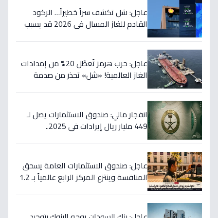
عاجل: شل تكشف سراً خطيراً… الركود
القادم للغاز المسال في 2026 قد يسبب
ارتفاع الأسعار 65% - هل أنت مستعد؟
عاجل: حرب هرمز تُعطّل 20% من إمدادات
الغاز العالمية! «شل» تحذر من صدمة
أسعار قادمة… وتكشف موعد «الانفراج
الكبير»
انفجار مالي: صندوق الاستثمارات يصل لـ
449 مليار ريال إيرادات في 2025..
والسيولة تتجاوز 350 مليار!
عاجل: صندوق الاستثمارات العامة يسحق
المنافسة وينتزع المركز الرابع عالمياً بـ 1.2
تريليون دولار… نصر تاريخي للاستثمار
السعودي!
عاجل: بنك السودان يوجه البنوك بتوحيد