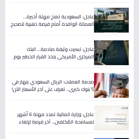
عاجل: السعودية تمنح مهلة أخيرة…
العمالة الوافدة أمام فرصة ذهبية لتصحيح
أوضاعها قبل نهاية 2024
عاجل: تسربت وثيقة صادمة… البنك
المركزي الأمريكي يتخذ القرار الخطير يوم
الخميس ويعلنه رسمياً - ستتأثر دولتك
مباشرة!
صدمة العملات: الريال السعودي ينهار في
5 بنوك كبرى... تعرف على آخر الأسعار الآن!
⬇️
عاجل: وزارة المالية تمدد مهلة 6 أشهر
لمسامحة المُكلفين... آخر فرصة لإلغاء
غراماتك قبل نهاية 2026!