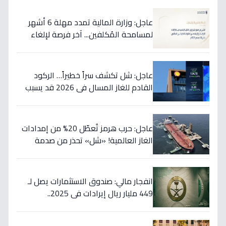
عاجل: وزارة المالية تمدد مهلة 6 أشهر
لمسامحة المُكلفين... آخر فرصة لإلغاء
غراماتك قبل نهاية 2026!
عاجل: شل تكشف سراً خطيراً… الركود
القادم للغاز المسال في 2026 قد يسبب
ارتفاع الأسعار 65% - هل أنت مستعد؟
عاجل: حرب هرمز تُعطّل 20% من إمدادات
الغاز العالمية! «شل» تحذر من صدمة
أسعار قادمة… وتكشف موعد «الانفراج
الكبير»
انفجار مالي: صندوق الاستثمارات يصل لـ
449 مليار ريال إيرادات في 2025..
والسيولة تتجاوز 350 مليار!