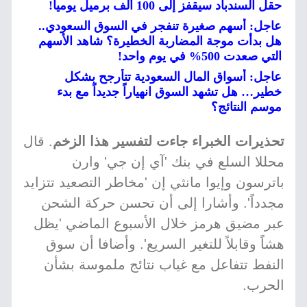
حقل السندباد سيقفز إلى 100 ألف برميل يومياً!
عاجل: أسهم صغيرة تنفجر في السوق السعودي..
هل بدأت موجة المضاربة الخطيرة؟ شاهد الأسهم
التي صعدت 500% في يوم واحد!
عاجل: أسواق المال السعودية تتأرجح بشكل
خطير… هل تشهد السوق انهياراً جديداً مع بدء
موسم النتائج؟
تحذيرات الخبراء جاءت لتفسير هذا الزخم
. قال
محللا السلع في بنك 'آي إن جي' وارن
باترسون وإيوا مانثي إن 'مخاطر التصعيد تتزايد
مجدداً'. وأشارا إلى أن تحسن حركة الشحن
عبر مضيق هرمز خلال الأسبوع الماضي 'يظل
هشاً وقابلاً للتغير السريع'. وأضافا أن سوق
النفط تتفاعل مع غياب نتائج ملموسة بشأن
الحرب.