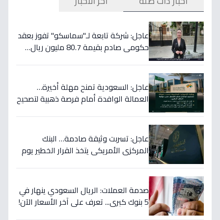
أخبار ذات صلة
آخر الأخبار
عاجل: شركة تابعة لـ"سماسكو" تفوز بعقد
حكومي صادم بقيمة 80.7 مليون ريال…
هكذا سيؤثر على أسهمها قريباً!
عاجل: السعودية تمنح مهلة أخيرة…
العمالة الوافدة أمام فرصة ذهبية لتصحيح
أوضاعها قبل نهاية 2024
عاجل: تسربت وثيقة صادمة… البنك
المركزي الأمريكي يتخذ القرار الخطير يوم
الخميس ويعلنه رسمياً - ستتأثر دولتك
مباشرة!
صدمة العملات: الريال السعودي ينهار في
5 بنوك كبرى... تعرف على آخر الأسعار الآن!
⬇️