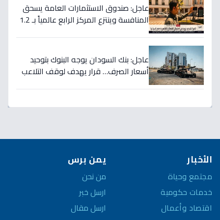
عاجل: صندوق الاستثمارات العامة يسحق
المنافسة وينتزع المركز الرابع عالمياً بـ 1.2
تريليون دولار… نصر تاريخي للاستثمار
السعودي!
عاجل: بنك السودان يوجه البنوك بتوحيد
أسعار الصرف… قرار يهدف لوقف التلاعب
في سوق العملة!
الأخبار
يمن برس
مجتمع وحياة
من نحن
خدمات حكومية
ارسل خبر
اقتصاد وأعمال
ارسل مقال