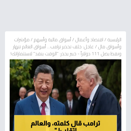
الرئيسية
/
اقتصاد وأعمال
/
أسواق مالية وأسهم
/
مؤشرات
وأسواق مال
/
عاجل: خلف تحذير ترامب… أسواق العالم تنهار
ونفط يصل 111 دولاراً - خبير يحذر: "الوقت ينفد" لاستثماراتك!