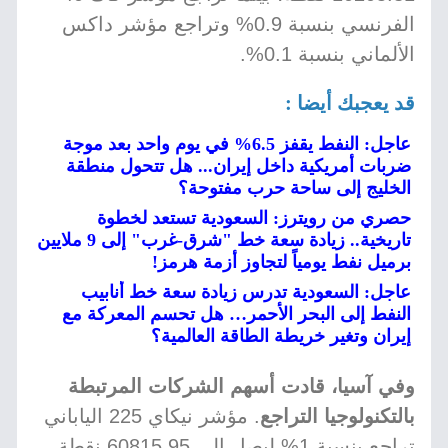
الفرنسي بنسبة 0.9% وتراجع مؤشر داكس
الألماني بنسبة 0.1%.
قد يعجبك أيضا :
عاجل: النفط يقفز 6.5% في يوم واحد بعد موجة
ضربات أمريكية داخل إيران... هل تتحول منطقة
الخليج إلى ساحة حرب مفتوحة؟
حصري من رويترز: السعودية تستعد لخطوة
تاريخية.. زيادة سعة خط "شرق-غرب" إلى 9 ملايين
برميل نفط يومياً لتجاوز أزمة هرمز!
عاجل: السعودية تدرس زيادة سعة خط أنابيب
النفط إلى البحر الأحمر… هل تحسم المعركة مع
إيران وتغير خريطة الطاقة العالمية؟
وفي آسيا، قادت أسهم الشركات المرتبطة
بالتكنولوجيا التراجع
. مؤشر نيكاي 225 الياباني
تراجع بنسبة 1% ليصل إلى 60815.95 نقطة،