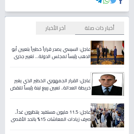
أخبار ذات صلة
آخر الأخبار
عاجل: السيسي يصدر قراراً خطيراً بتعيين أبو
الدهب رئيساً لمجلس الدولة… تغيير جذري
في خريطة القضاء المصري!
عاجل: القرار الجمهوري الخطير الذي يغير
خريطة العدالة.. تعيين ربيع لبنة رئيساً للنقض
بداية يوليو!
عاجل: 11.5 مليون مستفيد ينتظرون غداً..
صرف زيادات المعاشات 15% بالحد الأقصى
2505 جنيه - تكلفة 70 مليار