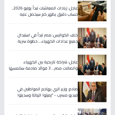
عاجل: زيادات المعاشات تبدأ يوليو 2026..
حساب دقيق يظهر كم سيحصل عليه
أصحاب الـ5000 جنيه وأقل؟
خلف الكواليس: مصر تبدأ في استبدال
جميع عدادات الكهرباء… خطوة سرية
لحماية فواتيرك ووقف الاحتيال نهائياً!
عاجل: شراكة تاريخية بين الكهرباء
واتصالات مصر… 3 فوائد صادمة ستلمسها
في فاتورتك قريباً!
صادم: وزير الري يهاجم المواطنين في
فيديو مسرب - "رميتوا الزبالة وسديتوا
الترعة".. تفاصيل الأزمة التي تهدد 2000
فدان!