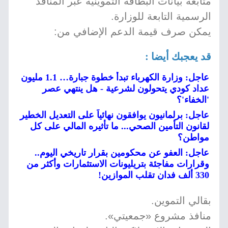
متابعة بيانات البطاقة التموينية عبر المنافذ
الرسمية التابعة للوزارة.
يمكن صرف قيمة الدعم الإضافي من:
قد يعجبك أيضا :
عاجل: وزارة الكهرباء تبدأ خطوة جبارة… 1.1 مليون
عداد كودي يتحولون لشرعية - هل ينتهي عصر
'الخفاء'؟
عاجل: برلمانيون يوافقون نهائياً على التعديل الخطير
لقانون التأمين الصحي... ما تأثيره المالي على كل
مواطن؟
عاجل: العفو عن محكومين بقرار تاريخي اليوم..
وقرارات مفاجئة بتريليونات الاستثمارات وأكثر من
330 ألف فدان تقلب الموازين!
بقالي التموين.
منافذ مشروع «جمعيتي».