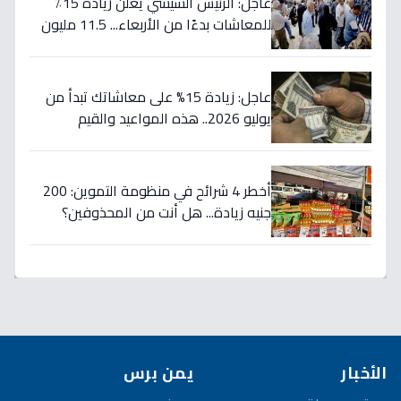
عاجل: الرئيس السيسي يعلن زيادة 15٪
للمعاشات بدءًا من الأربعاء... 11.5 مليون
مستفيد يستقبلون الحد الأقصى بـ2505
جنيه إضافية شهريًا!
عاجل: زيادة 15% على معاشاتك تبدأ من
يوليو 2026.. هذه المواعيد والقيم
الجديدة!
أخطر 4 شرائح في منظومة التموين: 200
جنيه زيادة... هل أنت من المحذوفين؟
الأخبار
يمن برس