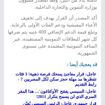
كاملة بدلاً من اثنين، وفقاً لمصدر مسؤول
بوزارة التموين والتجارة الداخلية.
أكد المصدر أن القرار يهدف إلى تخفيف
الأعباء المعيشية ودعم الفئات الأولى بالرعاية.
وتبلغ قيمة الدعم الإضافي 400 جنيه يتم صرفها
كل شهر للبطاقات التموينية المستفيدة، عبر
المنافذ التموينية المعتمدة على مستوى
الجمهورية.
قد يعجبك أيضا :
عاجل: قرار مفاجئ يمنحك فرصة ذهبية! 3 فئات
تنتظرها مد مهلة حجز سكن لكل المصريين 7 -
رابط التقديم
عاجل: السيسي يفتتح 'الأوكتاغون'… هذا المقر
السري الذي لن يسمح بتكرار 2011!
قرار جمهوري عاجل: الرئيس السيسي يُعيّن