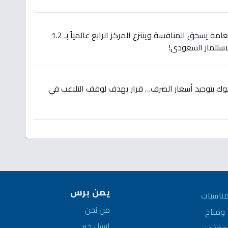
عاجل: صندوق الاستثمارات العامة يسحق المنافسة وينتزع المركز الرابع عالمياً بـ 1.2
لاستثمار السعودي!
نوك بتوحيد أسعار الصرف… قرار يهدف لوقف التلاعب في
يمن برس
ناسبات
من نحن
مناخ
ارسل خبر