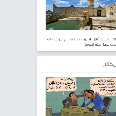
د .. مسجد أهل الكهف احد المعالم التاريخية التي
عرف عنها الكثير (صورة)
يكاتير