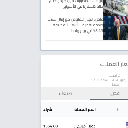
بنوك… الاضطرابات قرب هرمز تخلق
حالة هستيريا في الأسواق!
عاجل: انهيار التفاوض مع إيران يسبب
صدمة نفطية… أسعار النفط تقفز
6.43% في يوم واحد!
ار العملات
آخر تحديث
الساعة 12:01
صباحا
عدن
صنعاء
#
اسم العملة
شراء
دولار أمريكي
1554.00