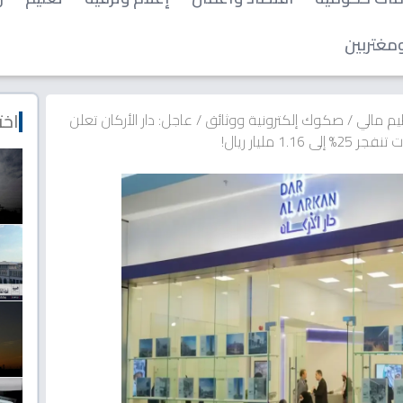
مغتربين
اخت
يم مالي
/
صكوك إلكترونية ووثائق
/
عاجل: دار الأركان تعلن
 مليار ريال!