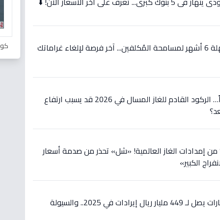
رف على آخر الأسعار الآن! ⬇️
كور
عاجل: وزارة المالية تمدد مهلة 6 أشهر لمسامحة المُكلفين... آخر فرصة لإلغاء غراماتك
عاجل: شل تكشف سراً خطيراً… الركود القادم للغاز المسال في 2026 قد يسبب ارتفاع
جل: حرب هرمز تُعطّل 20% من إمدادات الغاز العالمية! «شل» تحذر من صدمة أسعار
راج الكبير»
انفجار مالي: صندوق الاستثمارات يصل لـ 449 مليار ريال إيرادات في 2025.. والسيولة