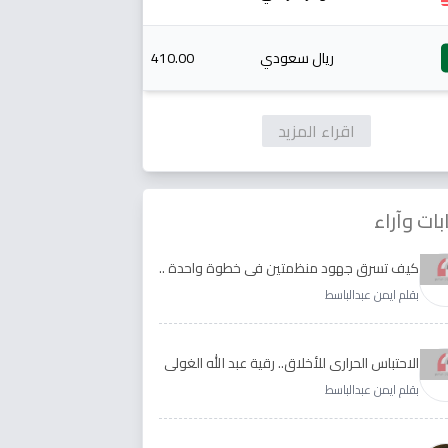
ريال سعودي
410.00
اقراء المزيد
بات وآراء
كيف تسرق جهود منظمتين في خطوة واحدة ..
الأجابة لدى رقية عبد الله الغولي وغدير طيره
بقلم ايمن عبدالباسط
الاحتباس الحراري للأخلاق.. رقية عبد الله الغولي
وغدير طيره نموذجا
بقلم ايمن عبدالباسط