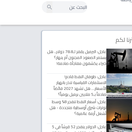
رنا لكم
عاجل: البرميل يقفز لـ78.8 دولار.. هل
يستمر الصعود المجنون أم ينهار؟
خبراء يكشفون مفاجأة صادمة!
عاجل: طوفان النفط قادم!
الاستثمارات القياسية تنذر بانهيار
الأسعار… هل تشهد 2027 فائضاً
صادماً بـ5 ملايين برميل يومياً؟
عاجل: أسعار النفط تنفجر 8% وسط
توترات شرق أوسطية متجددة - هل
تُشعل أزمة عالمية؟
عاجل: الدولار ينفجر 52 قرشاً في 5