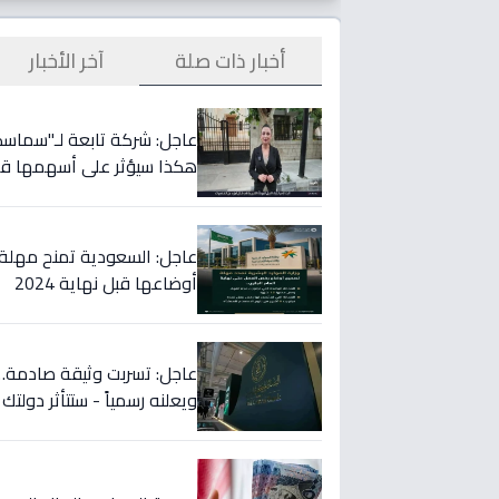
أخبار ذات صلة
آخر الأخبار
هكذا سيؤثر على أسهمها قريب
عاجل: السعودية تمنح مهلة 
أوضاعها قبل نهاية 2024
عاجل: تسربت وثيقة صادمة… ا
ويعلنه رسمياً - ستتأثر دولتك