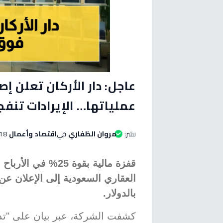
عاجل: دار الأركان تعلن إ
عملياتها… الإيرادات تنفجر 25% إلى 1.16 مليار ري
نشر:
مروان الظفاري
في
اقتصاد وأعمال
18 مايو 2026 الساعة 12:30 مس
قفزة مالية بقوة 25
العقاري السعودية إلى الإعلان ع
بالدولار.
كشفت الشركة، عبر بيان على "تد