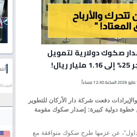
صدار صكوك دولارية لتمويل
ال!
أسع
اءاً
السبت,20 يونيو 2026
% في الأرباح والإيرادات دفعت شركة دار الأركان للتطوير
ن خطوة دولية كبيرة: إصدار صكوك مقومة
اول"، عن عزمها طرح صكوك متوافقة مع