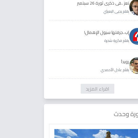
تعز ..في ذكرى ثورة 26 سبتمبر
بقلم يحيى البعيثي
إب..جرفتها سيول الإهمال!
بقلم فكرية شحرة
رويداَ
بقلم عادل الأحمدي
اقراء المزيد
رة وحدث