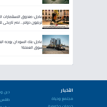
تريليون دولار… نصر تاريخي ل
عاجل: بنك السودان يوجه الب
سوق العملة!
الأخبار
دين وم
مجتمع وحياة
طقس و
خدمات حكومية