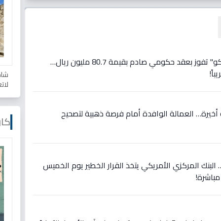
عاجل: شركة تابعة لـ"سماسكو" تفوز بعقد حكومي صادم بقيمة 80.7 مليون ريال…
اً!
شاه
لات
أخيرة… العمالة الوافدة أمام فرصة ذهبية لتصحيح
كار
لبنك المركزي الأمريكي يتخذ القرار الخطير يوم الخميس
 مباشرة!