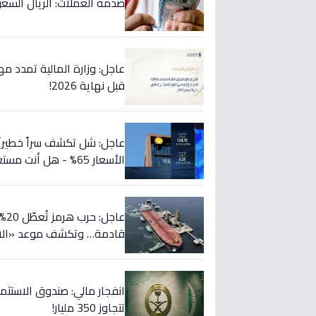
صدمة العملات: الريال السعودي ينهار في 5 بنوك كبرى... تع
قبل نهاية 2026!
الأسعار 65% - هل أنت مستعد؟
عا
قادمة… وتكشف موعد «الانف
تتجاوز 350 مليار!