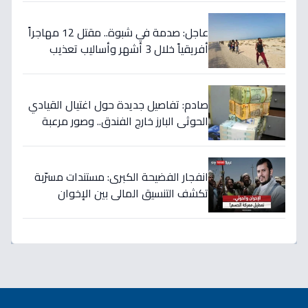
الغربي!
عاجل: صدمة في شبوة.. مقتل 12 مهاجراً
أفريقياً خلال 3 أشهر وأساليب تعذيب
وحشية تنشرها عصابات التهريب عبر
الفيديو!
صادم: تفاصيل جديدة حول اغتيال القيادي
الحوثي البارز خارج الفندق.. وصور مرعبة
للتصفيات في صنعاء
انفجار الفضيحة الكبرى: مستندات مسرّبة
تكشف التنسيق المالي بين الإخوان
والحوثي… 40 مليار دولار تُسرق من نفط
اليمن!