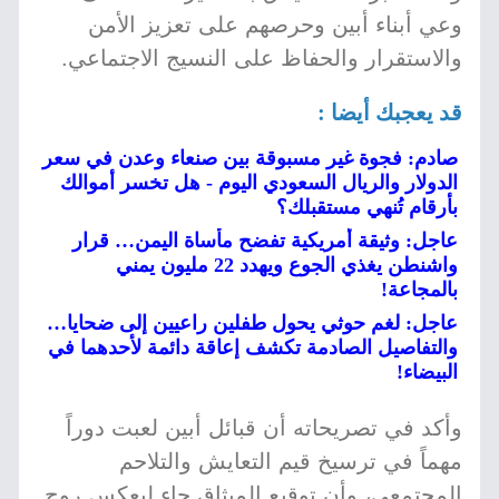
وعي أبناء أبين وحرصهم على تعزيز الأمن
والاستقرار والحفاظ على النسيج الاجتماعي.
قد يعجبك أيضا :
صادم: فجوة غير مسبوقة بين صنعاء وعدن في سعر
الدولار والريال السعودي اليوم - هل تخسر أموالك
بأرقام تُنهي مستقبلك؟
عاجل: وثيقة أمريكية تفضح مأساة اليمن… قرار
واشنطن يغذي الجوع ويهدد 22 مليون يمني
بالمجاعة!
عاجل: لغم حوثي يحول طفلين راعيين إلى ضحايا…
والتفاصيل الصادمة تكشف إعاقة دائمة لأحدهما في
البيضاء!
وأكد في تصريحاته أن قبائل أبين لعبت دوراً
مهماً في ترسيخ قيم التعايش والتلاحم
المجتمعي، وأن توقيع الميثاق جاء ليعكس روح