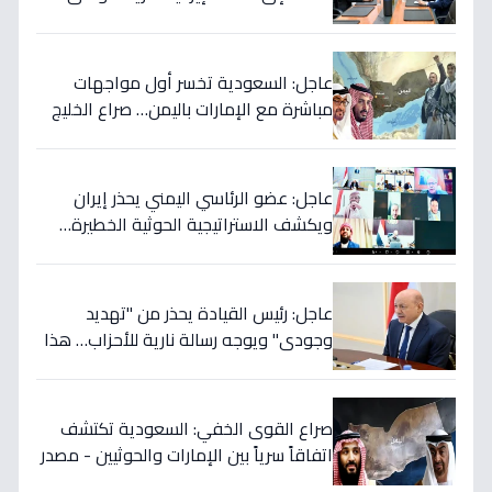
تكشف العبث الحوثي!
عاجل: السعودية تخسر أول مواجهات
مباشرة مع الإمارات باليمن… صراع الخليج
يتجدد بعد 7 أشهر من الصمت!
عاجل: عضو الرئاسي اليمني يحذر إيران
ويكشف الاستراتيجية الحوثية الخطيرة…
قرار عسكري وشيك إذا لم تتوقف المأساة
عاجل: رئيس القيادة يحذر من "تهديد
وجودي" ويوجه رسالة نارية للأحزاب… هذا
ما يخفي إيران خلف الكواليس!
صراع القوى الخفي: السعودية تكتشف
اتفاقاً سرياً بين الإمارات والحوثيين - مصدر
رئاسي يؤكد خطة التمرد في الساحل