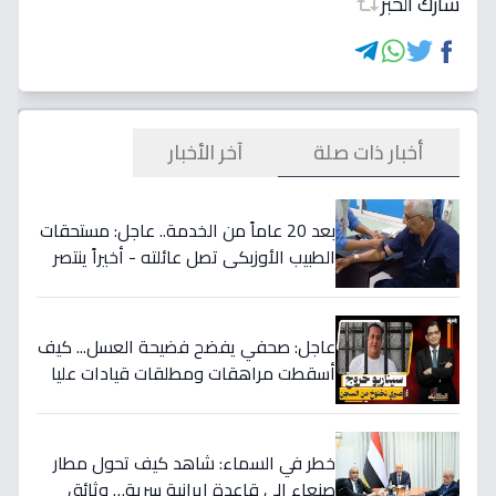
شارك الخبر
أخبار ذات صلة
آخر الأخبار
بعد 20 عاماً من الخدمة.. عاجل: مستحقات
الطبيب الأوزبكي تصل عائلته - أخيراً ينتصر
الحق! 📜
عاجل: صحفي يفضح فضيحة العسل... كيف
أسقطت مراهقات ومطلقات قيادات عليا
في اليمن وسرقت ملايين الدولارات؟
خطر في السماء: شاهد كيف تحول مطار
صنعاء إلى قاعدة إيرانية سرية… وثائق