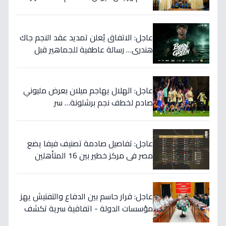
المهمة التي نوقشت خلف الأبواب
المغلقة؟
عاجل: الاتفاق يُعلن تمديد عقد النجم جاك
هندري… رسالة عاطفية للجماهير قبل
الموسم الجديد!
عاجل: الهلال يهاجم ميلان بعرض مليوني
صادم لخطف نجم برشلونة… سر
المفاوضات يكشف!
عاجل: تفاصيل صادمة تصنيف فيفا يضع
مصر في مركز خطير بين 16 المتأهلين
لكأس العالم.. والأرقام تكشف صدمة!
عاجل: قرار حاسم بين الدفاع والتفتيش يهز
مؤسسات الدولة - اتفاقية سرية تكشف
إنجاز 97.5% بالجيش!