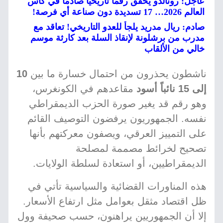
عاجل: رونالدو يحقق رقمًا تاريخيًا صادمًا في كأس
العالم 2026… 17 تسديدة دون صناعة أي فرصة!
صادم: ريال مدريد يلجأ للعدو التاريخي! تعاقد مع
مدرب من برشلونة لإنقاذ السلة بعد كارثة موسم
خالي من الألقاب
ناشطون يحذرون من احتمال خسارة ما بين
10
إلى 15 نائباً أسود
مقاعدهم في الكونغرس،
وهو رقم قد يغير صورة الحزب الديمقراطي
نفسه. الجمهوريون يرفضون التوصيف القائم
على التمييز العرقي، ويصفون معركتهم بأنها
تصحيح لخرائط مصممة لمصلحة
الديمقراطيين، أو استعادة لسلطة الولايات.
هذه المناورات القضائية والسياسية تأتي في
ظل اقتصاد مثقل بعوامل مثل ارتفاع الأسعار.
إلا أن الجمهوريين يراهنون، حسب صحيفة وول