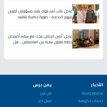
عاجل: نائب أمير تبوك يقلد مسؤولين أمنيين
رتبهم الجديدة - صورة حصرية للتقليد
التاريخي!
عاجل: أمين الرياض يبحث مع سفير أذربيجان
خطط تعاون سرية بين العاصمتين… هل
نشهد تطورات اقتصادية وثقافية تاريخية
قريباً؟
الأخبار
يمن برس
مجتمع وحياة
من نحن
خدمات حكومية
ارسل خبر