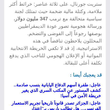
ستريت جورنال، على ثلاثة عناصر: خرائط أكثر
ملاءمة، وكتلة مالية ضخمة حيث تمتلك لجنة
سياسية متحالفة مع ترمب
347 مليون دولار
،
ورسالة هجومية تصور عودة الديمقراطيين
بوصفها رجوعاً إلى الفوضى والتضخم.
المحللون يلاحظون تناقضاً في هذه
الاستراتيجية، إذ قد لا تكفي الخريطة الانتخابية
المواتية أو الإعلان الهجومي للناخب الذي يدفع
تكلفة أعلى للبقالة.
قد يعجبك أيضا :
عاجل: طفرة أسهم الدفاع اليابانية بنسب صادمة..
كشف المستور عن المكتب السري الذي يغير
خريطة الأمن في آسيا!
عاجل: الجزائر تصدر قانوناً تاريخياً تجريم الاستعمار
الفرنسي… هل تطالب باريس بـ"اعتذار