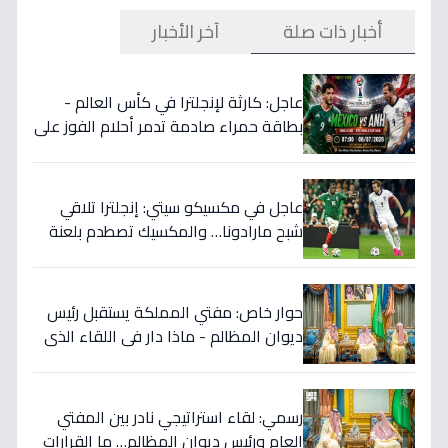
أخبار ذات صلة
آخر الأخبار
عاجل: كارثة لإنجلترا في كأس العالم -
بطاقة حمراء صادمة تدمر أحلام الفوز على
المكسيك 2-1... انقلبت الموازين!
عاجل في مكسيكو سيتي: إنجلترا تلاقي
شبح مارادونا… والمكسيك تصطدم بلعنة
1966 على بطاقة ربع النهائي!
حوار خاص: مفتي المملكة يستقبل رئيس
ديوان المظالم - ماذا دار في اللقاء الذي
يهزّ الأوساط الدينية والقضائية؟
رسمي: لقاء استراتيجي نادر بين المفتي
العام ورئيس ديوان المظالم… ما القرارات