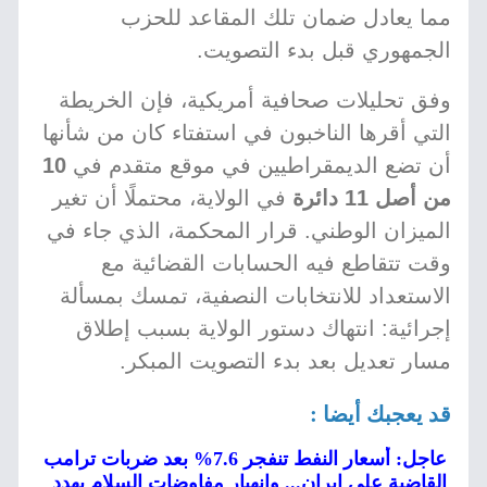
مما يعادل ضمان تلك المقاعد للحزب
الجمهوري قبل بدء التصويت.
وفق تحليلات صحافية أمريكية، فإن الخريطة
التي أقرها الناخبون في استفتاء كان من شأنها
أن تضع الديمقراطيين في موقع متقدم في
10
من أصل 11 دائرة
في الولاية، محتملًا أن تغير
الميزان الوطني. قرار المحكمة، الذي جاء في
وقت تتقاطع فيه الحسابات القضائية مع
الاستعداد للانتخابات النصفية، تمسك بمسألة
إجرائية: انتهاك دستور الولاية بسبب إطلاق
مسار تعديل بعد بدء التصويت المبكر.
قد يعجبك أيضا :
عاجل: أسعار النفط تنفجر 7.6% بعد ضربات ترامب
القاضية على إيران... وانهيار مفاوضات السلام يهدد