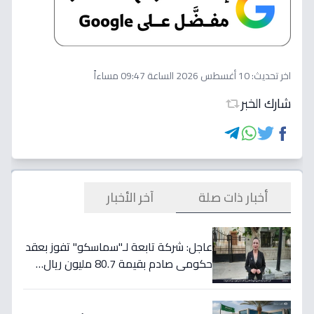
اخر تحديث:
10 أغسطس 2026 الساعة 09:47 مساءاً
شارك الخبر
أخبار ذات صلة
آخر الأخبار
عاجل: شركة تابعة لـ"سماسكو" تفوز بعقد
حكومي صادم بقيمة 80.7 مليون ريال…
هكذا سيؤثر على أسهمها قريباً!