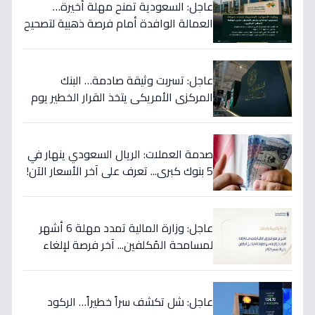
عاجل: السعودية تمنح مهلة أخيرة…
العمالة الوافدة أمام فرصة ذهبية لتصحيح
أوضاعها قبل نهاية 2024
عاجل: تسربت وثيقة صادمة… البنك
المركزي الأمريكي يتخذ القرار الخطير يوم
الخميس ويعلنه رسمياً - ستتأثر دولتك
مباشرة!
صدمة العملات: الريال السعودي ينهار في
5 بنوك كبرى... تعرف على آخر الأسعار الآن!
⬇️
عاجل: وزارة المالية تمدد مهلة 6 أشهر
لمسامحة المُكلفين... آخر فرصة لإلغاء
غراماتك قبل نهاية 2026!
عاجل: شل تكشف سراً خطيراً… الركود