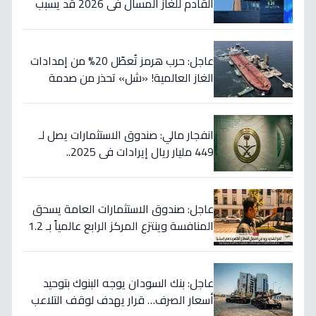
القادم للغاز المسال في 2026 قد يسبب
ارتفاع الأسعار 65% - هل أنت مستعد؟
عاجل: حرب هرمز تُعطّل 20% من إمدادات
الغاز العالمية! «شل» تحذر من صدمة
أسعار قادمة… وتكشف موعد «الانفراج
الكبير»
انفجار مالي: صندوق الاستثمارات يصل لـ
449 مليار ريال إيرادات في 2025..
والسيولة تتجاوز 350 مليار!
عاجل: صندوق الاستثمارات العامة يسحق
المنافسة وينتزع المركز الرابع عالمياً بـ 1.2
تريليون دولار… نصر تاريخي للاستثمار
السعودي!
عاجل: بنك السودان يوجه البنوك بتوحيد
أسعار الصرف… قرار يهدف لوقف التلاعب