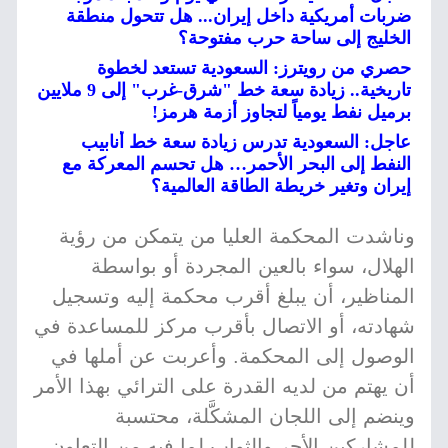
ضربات أمريكية داخل إيران... هل تتحول منطقة
الخليج إلى ساحة حرب مفتوحة؟
حصري من رويترز: السعودية تستعد لخطوة
تاريخية.. زيادة سعة خط "شرق-غرب" إلى 9 ملايين
برميل نفط يومياً لتجاوز أزمة هرمز!
عاجل: السعودية تدرس زيادة سعة خط أنابيب
النفط إلى البحر الأحمر… هل تحسم المعركة مع
إيران وتغير خريطة الطاقة العالمية؟
وناشدت المحكمة العليا من يتمكن من رؤية
الهلال، سواء بالعين المجردة أو بواسطة
المناظير، أن يبلغ أقرب محكمة إليه وتسجيل
شهادته، أو الاتصال بأقرب مركز للمساعدة في
الوصول إلى المحكمة. وأعربت عن أملها في
أن يهتم من لديه القدرة على الترائي بهذا الأمر
وينضم إلى اللجان المشكَّلة، محتسبة
للمشاركين الأجر والثواب لما فيه من التعاون