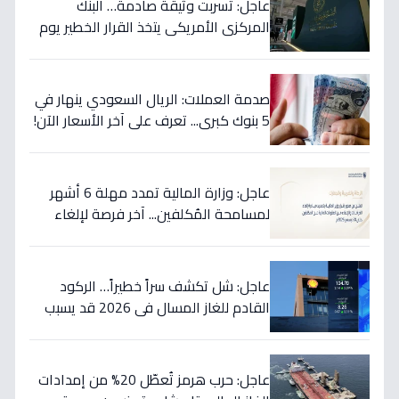
عاجل: تسربت وثيقة صادمة… البنك
المركزي الأمريكي يتخذ القرار الخطير يوم
الخميس ويعلنه رسمياً - ستتأثر دولتك
مباشرة!
صدمة العملات: الريال السعودي ينهار في
5 بنوك كبرى... تعرف على آخر الأسعار الآن!
⬇️
عاجل: وزارة المالية تمدد مهلة 6 أشهر
لمسامحة المُكلفين... آخر فرصة لإلغاء
غراماتك قبل نهاية 2026!
عاجل: شل تكشف سراً خطيراً… الركود
القادم للغاز المسال في 2026 قد يسبب
ارتفاع الأسعار 65% - هل أنت مستعد؟
عاجل: حرب هرمز تُعطّل 20% من إمدادات