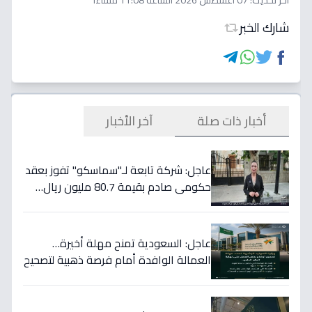
اخر تحديث:
07 أغسطس 2026 الساعة 11:08 مساءاً
شارك الخبر
أخبار ذات صلة
آخر الأخبار
عاجل: شركة تابعة لـ"سماسكو" تفوز بعقد
حكومي صادم بقيمة 80.7 مليون ريال…
هكذا سيؤثر على أسهمها قريباً!
عاجل: السعودية تمنح مهلة أخيرة…
العمالة الوافدة أمام فرصة ذهبية لتصحيح
أوضاعها قبل نهاية 2024