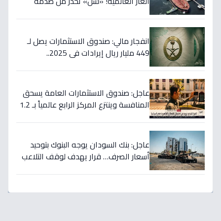
الغاز العالمية! «شل» تحذر من صدمة
أسعار قادمة… وتكشف موعد «الانفراج
الكبير»
انفجار مالي: صندوق الاستثمارات يصل لـ
449 مليار ريال إيرادات في 2025..
والسيولة تتجاوز 350 مليار!
عاجل: صندوق الاستثمارات العامة يسحق
المنافسة وينتزع المركز الرابع عالمياً بـ 1.2
تريليون دولار… نصر تاريخي للاستثمار
السعودي!
عاجل: بنك السودان يوجه البنوك بتوحيد
أسعار الصرف… قرار يهدف لوقف التلاعب
في سوق العملة!