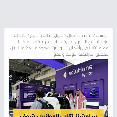
الرئيسية
/
اقتصاد وأعمال
/
أسواق مالية وأسهم
/
اكتتابات
وإدراجات في السوق المالية
/
عاجل: موافقة رسمية على
قفزة 100% في رأسمال "سلوشنز" السعودية - 2.4 مليار ريال
لتحقيق استراتيجية التوسع والنمو!