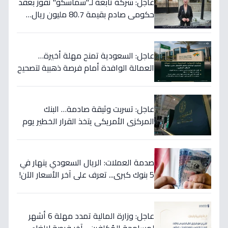
عاجل: شركة تابعة لـ"سماسكو" تفوز بعقد
حكومي صادم بقيمة 80.7 مليون ريال…
هكذا سيؤثر على أسهمها قريباً!
عاجل: السعودية تمنح مهلة أخيرة…
العمالة الوافدة أمام فرصة ذهبية لتصحيح
أوضاعها قبل نهاية 2024
عاجل: تسربت وثيقة صادمة… البنك
المركزي الأمريكي يتخذ القرار الخطير يوم
الخميس ويعلنه رسمياً - ستتأثر دولتك
مباشرة!
صدمة العملات: الريال السعودي ينهار في
5 بنوك كبرى... تعرف على آخر الأسعار الآن!
⬇️
عاجل: وزارة المالية تمدد مهلة 6 أشهر