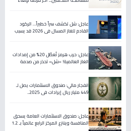
لمسامحة المُكلفين... آخر فرصة لإلغاء
غراماتك قبل نهاية 2026!
عاجل: شل تكشف سراً خطيراً… الركود
القادم للغاز المسال في 2026 قد يسبب
ارتفاع الأسعار 65% - هل أنت مستعد؟
عاجل: حرب هرمز تُعطّل 20% من إمدادات
الغاز العالمية! «شل» تحذر من صدمة
أسعار قادمة… وتكشف موعد «الانفراج
الكبير»
انفجار مالي: صندوق الاستثمارات يصل لـ
449 مليار ريال إيرادات في 2025..
والسيولة تتجاوز 350 مليار!
عاجل: صندوق الاستثمارات العامة يسحق
المنافسة وينتزع المركز الرابع عالمياً بـ 1.2
تريليون دولار… نصر تاريخي للاستثمار