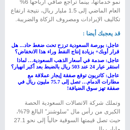
نمو خدماتها، بينما تراجع صافي أرباحها 6%
العام الماضي إلى 1.5 مليار ريال، نتيجة ارتفاع
تكاليف الإيرادات ومصروف الزكاة والضريبة.
قد يعجبك أيضا :
عاجل: بورصة السعودية ترزح تحت ضغط حاد... هل
قرار أوبك+ بزيادة إنتاج النفط وراء هذا الانخفاض؟
عاجل: صدمة في أسعار الذهب السعودية… لماذا
استقر عيار 24 عند 503 ريال بالضبط بعد أكبر انهيار؟
عاجل: كاتريون توقع صفقة إيجار عملاقة مع
مطارات الدمام… تصل إلى 75.7 مليون ريال في
صفقة تهز سوق الضيافة!
وتملك شركة الاتصالات السعودية الحصة
الكبرى من رأس مال "سلوشنز" البالغ 79%،
حيث تصل قيمتها السوقية حالياً إلى نحو 27.1
مليار ريال.