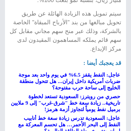
مليار ريال، بنسبة نمو بلغت 100%.
سيتم تمويل هذه الزيادة الهائلة عن طريق
تحويل مبالغها من بند "الأرباح المبقاة" الخاصة
بالشركة، وذلك عبر منح سهم مجاني مقابل كل
سهم قائم يملكه المساهمون المقيدون لدى
مركز الإيداع.
قد يعجبك أيضا :
عاجل: النفط يقفز 6.5% في يوم واحد بعد موجة
ضربات أمريكية داخل إيران... هل تتحول منطقة
الخليج إلى ساحة حرب مفتوحة؟
حصري من رويترز: السعودية تستعد لخطوة
تاريخية.. زيادة سعة خط "شرق-غرب" إلى 9 ملايين
برميل نفط يومياً لتجاوز أزمة هرمز!
عاجل: السعودية تدرس زيادة سعة خط أنابيب
النفط إلى البحر الأحمر… هل تحسم المعركة مع