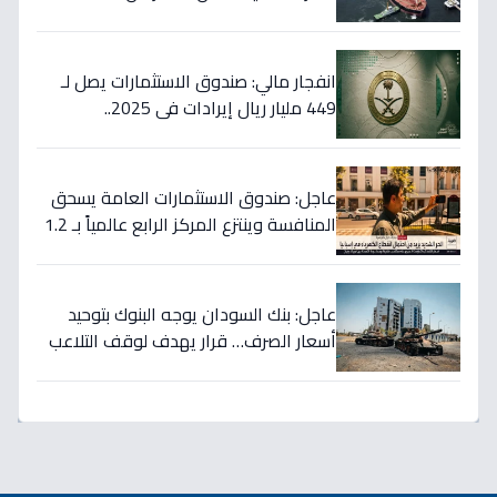
أسعار قادمة… وتكشف موعد «الانفراج
الكبير»
انفجار مالي: صندوق الاستثمارات يصل لـ
449 مليار ريال إيرادات في 2025..
والسيولة تتجاوز 350 مليار!
عاجل: صندوق الاستثمارات العامة يسحق
المنافسة وينتزع المركز الرابع عالمياً بـ 1.2
تريليون دولار… نصر تاريخي للاستثمار
السعودي!
عاجل: بنك السودان يوجه البنوك بتوحيد
أسعار الصرف… قرار يهدف لوقف التلاعب
في سوق العملة!