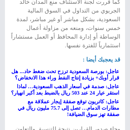
كما قررت لجنة الاستئناف منع المدان خالد
الجريوي من التداول في السوق المالية
السعودية، بشكل مباشر أو غير مباشر، لمدة
خمس سنوات، ومنعه من مزاولة أعمال
الوساطة أو إدارة المحافظ أو العمل مستشاراً
استثمارياً للفترة نفسها.
قد يعجبك أيضا :
عاجل: بورصة السعودية ترزح تحت ضغط حاد... هل
قرار أوبك+ بزيادة إنتاج النفط وراء هذا الانخفاض؟
عاجل: صدمة في أسعار الذهب السعودية… لماذا
استقر عيار 24 عند 503 ريال بالضبط بعد أكبر انهيار؟
عاجل: كاتريون توقع صفقة إيجار عملاقة مع
مطارات الدمام… تصل إلى 75.7 مليون ريال في
صفقة تهز سوق الضيافة!
وجاء صدور القرارين نتيجة للتنسيق والتعاون