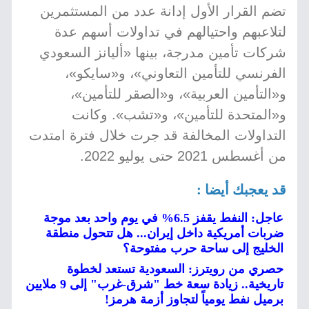
تضم القرار الأول إدانة عدد من المستثمرين
لتلاعبهم واحتيالهم في تداولات أسهم عدة
شركات تأمين مدرجة، بينها «أليانز السعودي
الفرنسي للتأمين التعاوني»، و«سايكو»،
و«التأمين العربية»، و«الصقر للتأمين»،
و«المتحدة للتأمين»، و«تشب». وكانت
التداولات المخالفة قد جرت خلال فترة امتدت
من أغسطس 2021 حتى يوليو 2022.
قد يعجبك أيضا :
عاجل: النفط يقفز 6.5% في يوم واحد بعد موجة
ضربات أمريكية داخل إيران... هل تتحول منطقة
الخليج إلى ساحة حرب مفتوحة؟
حصري من رويترز: السعودية تستعد لخطوة
تاريخية.. زيادة سعة خط "شرق-غرب" إلى 9 ملايين
برميل نفط يومياً لتجاوز أزمة هرمز!