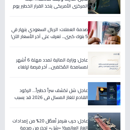
المركزي الأمريكي يتخذ القرار الخطير يوم
الخميس ويعلنه رسمياً - ستتأثر دولتك
مباشرة!
صدمة العملات: الريال السعودي ينهار في
5 بنوك كبرى... تعرف على آخر الأسعار الآن!
⬇️
عاجل: وزارة المالية تمدد مهلة 6 أشهر
لمسامحة المُكلفين... آخر فرصة لإلغاء
غراماتك قبل نهاية 2026!
عاجل: شل تكشف سراً خطيراً… الركود
القادم للغاز المسال في 2026 قد يسبب
ارتفاع الأسعار 65% - هل أنت مستعد؟
عاجل: حرب هرمز تُعطّل 20% من إمدادات
الغاز العالمية! «شل» تحذر من صدمة