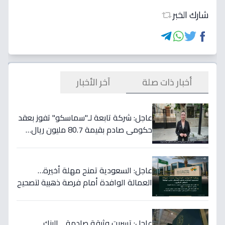
شارك الخبر
أخبار ذات صلة
آخر الأخبار
عاجل: شركة تابعة لـ"سماسكو" تفوز بعقد
حكومي صادم بقيمة 80.7 مليون ريال…
هكذا سيؤثر على أسهمها قريباً!
عاجل: السعودية تمنح مهلة أخيرة…
العمالة الوافدة أمام فرصة ذهبية لتصحيح
أوضاعها قبل نهاية 2024
عاجل: تسربت وثيقة صادمة… البنك