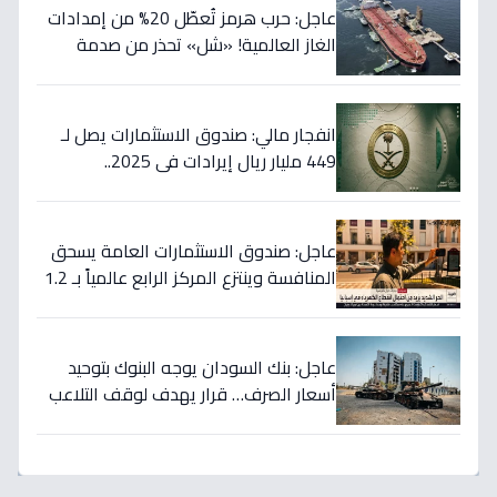
عاجل: حرب هرمز تُعطّل 20% من إمدادات
الغاز العالمية! «شل» تحذر من صدمة
أسعار قادمة… وتكشف موعد «الانفراج
الكبير»
انفجار مالي: صندوق الاستثمارات يصل لـ
449 مليار ريال إيرادات في 2025..
والسيولة تتجاوز 350 مليار!
عاجل: صندوق الاستثمارات العامة يسحق
المنافسة وينتزع المركز الرابع عالمياً بـ 1.2
تريليون دولار… نصر تاريخي للاستثمار
السعودي!
عاجل: بنك السودان يوجه البنوك بتوحيد
أسعار الصرف… قرار يهدف لوقف التلاعب
في سوق العملة!