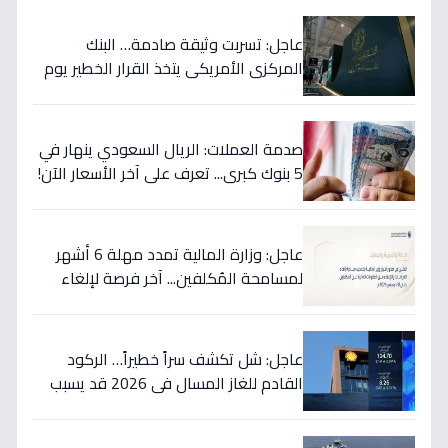
عاجل: تسربت وثيقة صادمة… البنك
المركزي الأمريكي يتخذ القرار الخطير يوم
الخميس ويعلنه رسمياً - ستتأثر دولتك
مباشرة!
صدمة العملات: الريال السعودي ينهار في
5 بنوك كبرى... تعرف على آخر الأسعار الآن!
⬇️
عاجل: وزارة المالية تمدد مهلة 6 أشهر
لمسامحة المُكلفين... آخر فرصة لإلغاء
غراماتك قبل نهاية 2026!
عاجل: شل تكشف سراً خطيراً… الركود
القادم للغاز المسال في 2026 قد يسبب
ارتفاع الأسعار 65% - هل أنت مستعد؟