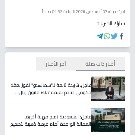
اخر تحديث:
07 أغسطس 2026 الساعة 04:52 صباحاً
شارك الخبر
أخبار ذات صلة
آخر الأخبار
عاجل: شركة تابعة لـ"سماسكو" تفوز بعقد
حكومي صادم بقيمة 80.7 مليون ريال…
هكذا سيؤثر على أسهمها قريباً!
عاجل: السعودية تمنح مهلة أخيرة…
العمالة الوافدة أمام فرصة ذهبية لتصحيح
أوضاعها قبل نهاية 2024