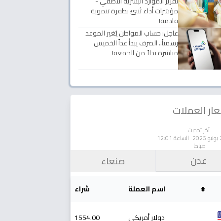
تقرير الموارد البشرية النصفي -
مؤشرات أداء تُنبئ بطفرة تنموية
قادمة!
عاجل: حساب المواطن يُغير الموعد
رسمياً.. الصرف يبدأ غداً الخميس
مباشرة بدلاً من الجمعة!
ار العملات
آخر تحديث
الساعة 12:01
صباحا
عدن
صنعاء
#
اسم العملة
شراء
دولار أمريكي
1554.00