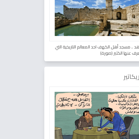
د .. مسجد أهل الكهف احد المعالم التاريخية التي
عرف عنها الكثير (صورة)
يكاتير