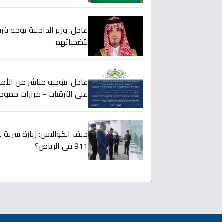
لتضحياتهم
على الترقيات - قرارات حمود
خلف الكواليس: زيارة سرية ل
911 في الرياض؟