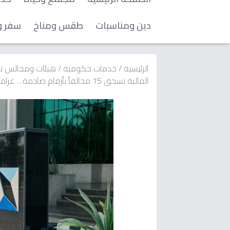
دين ومناسبات
طقس ومناخ
سفر و
الرئيسية
/
خدمات حكومية
/
هيئات ومجالس ت
المالية تسحق 15 مخالفاً بأرقام صادمة… غرامات تتجاوز 22 مليون ريال وإبعاد أحدهم لـ5 سنوات!