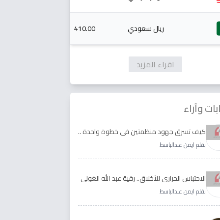
ريال سعودي
410.00
اقراء المزيد
بات وآراء
كيف تسرق جهود منظمتين في خطوة واحدة ..
الأجابة لدى رقية عبد الله الغولي وغدير طيره
بقلم ايمن عبدالباسط
الاحتباس الحراري للأخلاق.. رقية عبد الله الغولي
وغدير طيره نموذجا
بقلم ايمن عبدالباسط