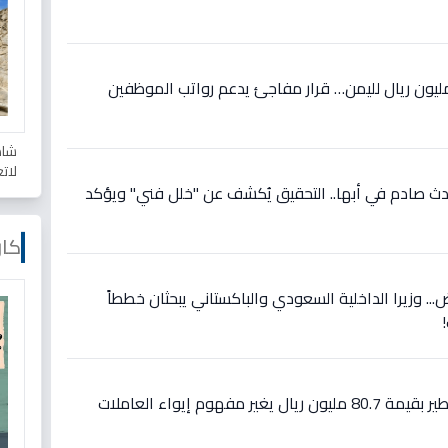
جل: السعودية تضخ 224 مليون ريال لليمن… قرار مفاجئ يدعم رواتب الموظفين
شاه
لات
دث صادم في أبها.. التحقيق يُكشف عن "خلل فني" ويؤكد
كار
... وزيرا الداخلية السعودي والباكستاني يبحثان خططاً
عاجل: قرار وزاري سعودي خطير بقيمة 80.7 مليون ريال يغير مفهوم إيواء العاملات