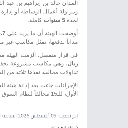
المدان خالد بن إبراهيم بن عبد ال
ومزاولة أعمال الوساطة أو إدارة
لمدة
5 سنوات
كاملة.
أوضحت الهيئة أن ما يزيد على
6.7 مليون 
مداناً بدفعها، تمثل مكاسب غير م
في قرار منفصل، ألزمت الهيئة مس
ريال
، وهي مكاسب مشروعة تحقق
تداولات مخالفة نفذها ثلاثة من الم
الإجراءات جاءت بعد إدانة هيئة الس
الأول، للـ15 مخالفاً لنظام السوق المالية ولوائحه التنفيذية.
اخر تحديث:
05 أغسطس 2026 الساعة 07:51 مساءاً