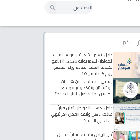
رنا لكم
عاجل: تغيير جذري في موعد حساب
المواطن لشهر يوليو 2026.. البرنامج
يكشف السبب الصادم وراء التقديم
ليوم 9 بدلاً من 10!
رسمي: المملكة تدين هجمات
بلوشستان وتؤكد وقوفها مع
باكستان.. ما تفاصيل البيان الصادم؟
عاجل: حساب المواطن يُعلن قراراً
صادماً… هل وثيقة العمل الحر تُنهي
حقك في الدعم؟
أمير الرياض يكشف مفاجأة داخل