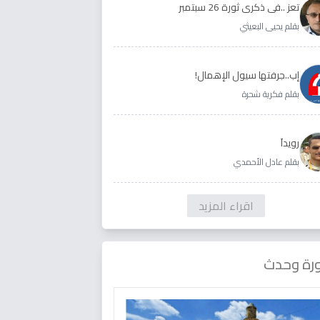
تعز ..في ذكرى ثورة 26 سبتمبر
بقلم يحيى البعيثي
إب..جرفتها سيول الإهمال!
بقلم فكرية شحرة
رويداَ
بقلم عادل الأحمدي
اقراء المزيد
رة وحدث