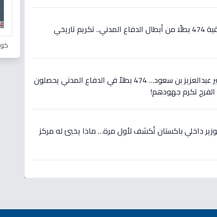
عاجل: وزير الداخلية يوجه بترقية 474 بطلًا من أبطال الدفاع المدني.. تكريم تاريخي
كور
عاجل: بتوجيه مباشر من الأمير عبدالعزيز بن سعود… 474 بطلاً في الدفاع المدني يحصلون
 الفرج تكرم جهودهم!
وزير داخلي باكستان تُكشف لأول مرة… ماذا يخبئ له مركز