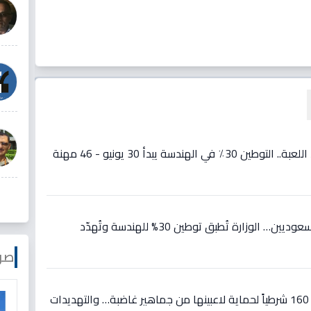
عاجل: قرار صادم يغير قواعد اللعبة.. التوطين 30٪ في الهندسة يبدأ 30 يونيو - 46 مهنة
عاجل: قرار يُغيّر حياة آلاف السعوديين… الوزارة تُطبق توطين 30% للهندسة وتُهدّد
صو
عاجل: كوريا الجنوبية تنتشر بـ 160 شرطياً لحماية لاعبينها من جماهير غاضبة… والتهديدات