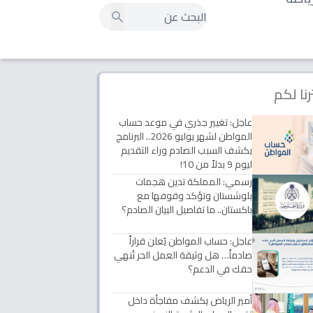
رنا لكم
عاجل: تغيير جذري في موعد حساب
المواطن لشهر يوليو 2026.. البرنامج
يكشف السبب الصادم وراء التقديم
ليوم 9 بدلاً من 10!
رسمي: المملكة تدين هجمات
بلوشستان وتؤكد وقوفها مع
باكستان.. ما تفاصيل البيان الصادم؟
عاجل: حساب المواطن يُعلن قراراً
صادماً… هل وثيقة العمل الحر تُنهي
حقك في الدعم؟
أمير الرياض يكشف مفاجأة داخل