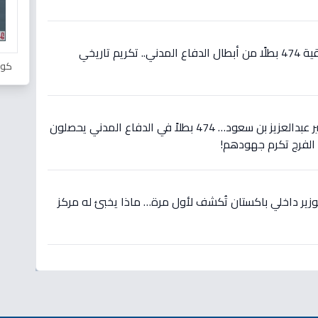
عاجل: وزير الداخلية يوجه بترقية 474 بطلًا من أبطال الدفاع المدني.. تكريم تاريخي
كور
عاجل: بتوجيه مباشر من الأمير عبدالعزيز بن سعود… 474 بطلاً في الدفاع المدني يحصلون
 الفرج تكرم جهودهم!
وزير داخلي باكستان تُكشف لأول مرة… ماذا يخبئ له مركز