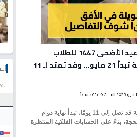
عاجل: أول رسمي - إجازة عيد الأضحى 1447 للطلاب
والموظفين في السعودية تبدأ 21 مايو… وقد تمتد لـ 11
أسع
السبت,20 يونيو 2026
04:10 مساءاً
توقعات أولية رسمت خريطة عطلة قد تصل إلى 11 يومًا، تبدأ نهاية دوام
 مايو الموافق 4 ذي الحجة، بناءً على الحسابات الفلكية المنتظرة