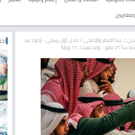
مغتربين
اخت
مدني
/
عيدا الفطر والأضحى
/
عاجل: أول رسمي - إجازة عيد