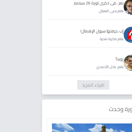
تعز ..في ذكرى ثورة 26 سبتمبر
بقلم يحيى البعيثي
إب..جرفتها سيول الإهمال!
بقلم فكرية شحرة
رويداَ
بقلم عادل الأحمدي
اقراء المزيد
رة وحدث