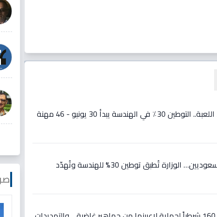
عاجل: قرار صادم يغير قواعد اللعبة.. التوطين 30٪ في الهندسة يبدأ 30 يونيو - 46 مهنة
عاجل: قرار يُغيّر حياة آلاف السعوديين… الوزارة تُطبق توطين 30% للهندسة وتُهدّد
صو
عاجل: كوريا الجنوبية تنتشر بـ 160 شرطياً لحماية لاعبينها من جماهير غاضبة… والتهديدات