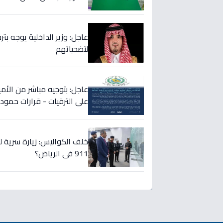
لتضحياتهم
على الترقيات - قرارات حمود
خلف الكواليس: زيارة سرية ل
911 في الرياض؟