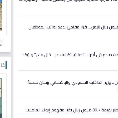
جل: السعودية تضخ 224 مليون ريال لليمن… قرار مفاجئ يدعم رواتب الموظفين
شاه
لات
دث صادم في أبها.. التحقيق يُكشف عن "خلل فني" ويؤكد
كار
... وزيرا الداخلية السعودي والباكستاني يبحثان خططاً
عاجل: قرار وزاري سعودي خطير بقيمة 80.7 مليون ريال يغير مفهوم إيواء العاملات