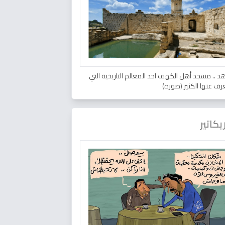
د .. مسجد أهل الكهف احد المعالم التاريخية التي
عرف عنها الكثير (صورة)
يكاتير