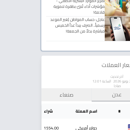
تقرير الموارد البشرية النصفي -
مؤشرات أداء تُنبئ بطفرة تنموية
قادمة!
عاجل: حساب المواطن يُغير الموعد
رسمياً.. الصرف يبدأ غداً الخميس
مباشرة بدلاً من الجمعة!
ار العملات
آخر تحديث
الساعة 12:01
صباحا
عدن
صنعاء
#
اسم العملة
شراء
دولار أمريكي
1554.00