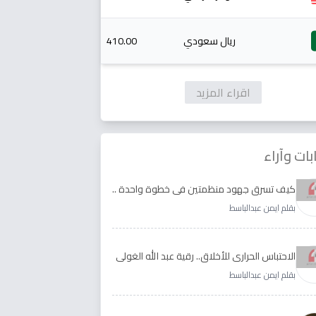
ريال سعودي
410.00
اقراء المزيد
بات وآراء
كيف تسرق جهود منظمتين في خطوة واحدة ..
الأجابة لدى رقية عبد الله الغولي وغدير طيره
بقلم ايمن عبدالباسط
الاحتباس الحراري للأخلاق.. رقية عبد الله الغولي
وغدير طيره نموذجا
بقلم ايمن عبدالباسط