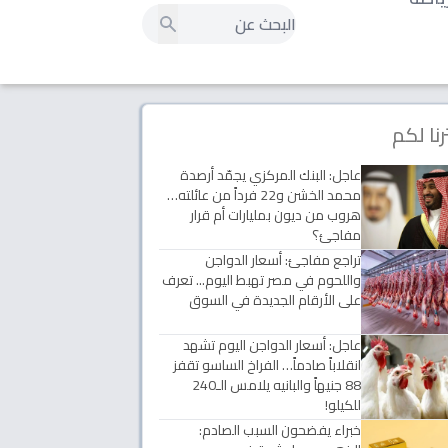
رنا لكم
عاجل: البنك المركزي يجمّد أرصدة
محمد الخشن و22 فرداً من عائلته…
هروب من ديون بمليارات أم قرار
مفاجئ؟
تراجع مفاجئ: أسعار الدواجن
واللحوم في مصر تهبط اليوم... تعرف
على الأرقام الجديدة في السوق
عاجل: أسعار الدواجن اليوم تشهد
انقلاباً صادماً… الفراخ الساسو تقفز
88 جنيهاً والبانيه يلامس الـ240
للكيلو!
خبراء يفضحون السبب الصادم: