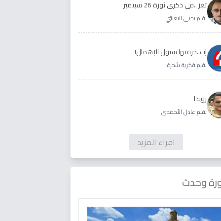
تعز ..في ذكرى ثورة 26 سبتمبر
بقلم يحيى البعيثي
إب..جرفتها سيول الإهمال!
بقلم فكرية شحرة
رويداَ
بقلم عادل الأحمدي
اقراء المزيد
رة وحدث