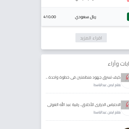
ريال سعودي
410.00
اقراء المزيد
بات وآراء
كيف تسرق جهود منظمتين في خطوة واحدة ..
الأجابة لدى رقية عبد الله الغولي وغدير طيره
بقلم ايمن عبدالباسط
الاحتباس الحراري للأخلاق.. رقية عبد الله الغولي
وغدير طيره نموذجا
بقلم ايمن عبدالباسط