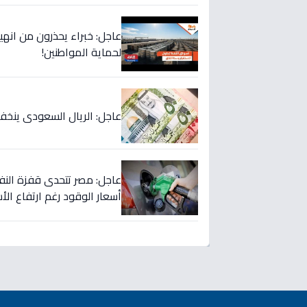
عاجل: خبراء يحذرون من انهيار
لحماية المواطنين!
عاجل: الريال السعودي ينخفض في 5 بنوك كبرى… هل ستبدأ الموجة؟ 
عاجل: مصر تتحدى قفزة النفط
أسعار الوقود رغم ارتفاع الأسعار لـ125 