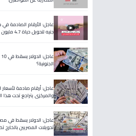
جنيه لتحويل حياة 4.7 مليون أسرة إلى الأفضل!
ع
الجنونية؟
عاجل: أرقام صادمة لأسعار الدو
والمركزي يتراجع تحت هذا ال
تحويلات المصريين بالخارج تض