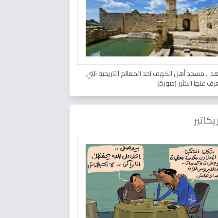
د .. مسجد أهل الكهف احد المعالم التاريخية التي
عرف عنها الكثير (صورة)
يكاتير