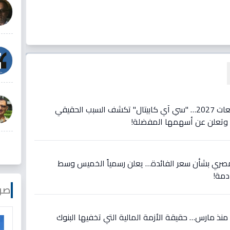
عاجل: تحول تاريخي في توقعات 2027… "سي آي كابيتال" تكشف السبب الحقيقي
ة وتعلن عن أسهمها المفضلة!
المصري بشأن سعر الفائدة… يعلن رسمياً الخميس وسط
مة!
صو
ة منذ مارس… حقيقة الأزمة المالية التي تخفيها البنوك