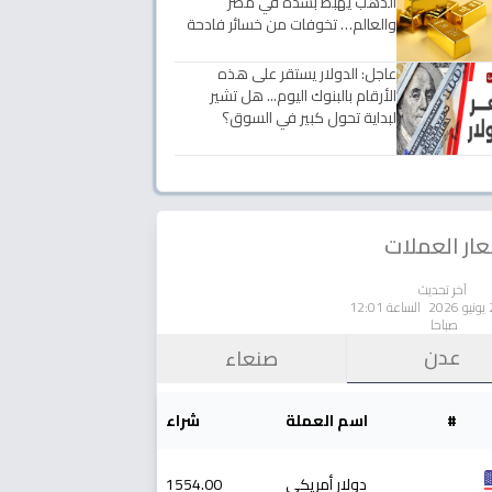
الذهب يهبط بشدة في مصر
والعالم… تخوفات من خسائر فادحة
عاجل: الدولار يستقر على هذه
الأرقام بالبنوك اليوم... هل تشير
لبداية تحول كبير في السوق؟
ار العملات
آخر تحديث
الساعة 12:01
صباحا
عدن
صنعاء
#
اسم العملة
شراء
دولار أمريكي
1554.00