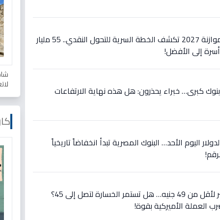
عاجل: الأرقام الصادمة في موازنة 2027 تكشف الخطة السرية للتحول النقدي.. 55 مليار
شاه
لات
اجل: الدولار يسقط في 10 بنوك كبرى… خبراء يحذرون: هل هذه نهاية الارتفاعات
كار
لار اليوم الأحد… البنوك المصرية تبدأ انخفاضاً تاريخياً
رقم!
عاجل: الدولار يسقط في مصر لأقل من 49 جنيه… هل تستمر الخسارة لتصل إلى 45؟
رب العملة الأميركية بقوة!