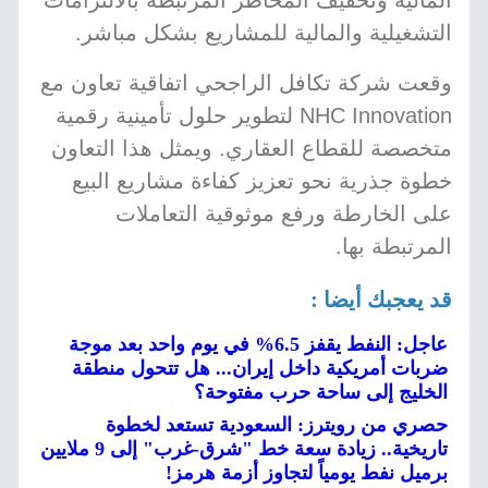
المالية وتخفيف المخاطر المرتبطة بالالتزامات
التشغيلية والمالية للمشاريع بشكل مباشر.
وقعت شركة تكافل الراجحي اتفاقية تعاون مع
NHC Innovation لتطوير حلول تأمينية رقمية
متخصصة للقطاع العقاري. ويمثل هذا التعاون
خطوة جذرية نحو تعزيز كفاءة مشاريع البيع
على الخارطة ورفع موثوقية التعاملات
المرتبطة بها.
قد يعجبك أيضا :
عاجل: النفط يقفز 6.5% في يوم واحد بعد موجة
ضربات أمريكية داخل إيران... هل تتحول منطقة
الخليج إلى ساحة حرب مفتوحة؟
حصري من رويترز: السعودية تستعد لخطوة
تاريخية.. زيادة سعة خط "شرق-غرب" إلى 9 ملايين
برميل نفط يومياً لتجاوز أزمة هرمز!