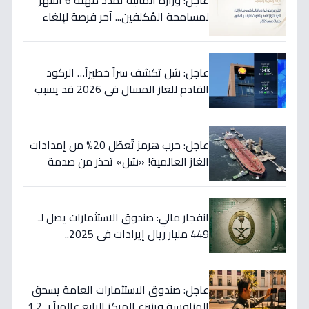
عاجل: وزارة المالية تمدد مهلة 6 أشهر
لمسامحة المُكلفين... آخر فرصة لإلغاء
غراماتك قبل نهاية 2026!
عاجل: شل تكشف سراً خطيراً… الركود
القادم للغاز المسال في 2026 قد يسبب
ارتفاع الأسعار 65% - هل أنت مستعد؟
عاجل: حرب هرمز تُعطّل 20% من إمدادات
الغاز العالمية! «شل» تحذر من صدمة
أسعار قادمة… وتكشف موعد «الانفراج
الكبير»
انفجار مالي: صندوق الاستثمارات يصل لـ
449 مليار ريال إيرادات في 2025..
والسيولة تتجاوز 350 مليار!
عاجل: صندوق الاستثمارات العامة يسحق
المنافسة وينتزع المركز الرابع عالمياً بـ 1.2