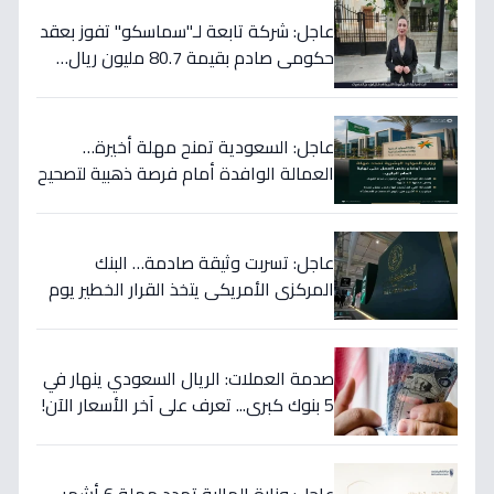
عاجل: شركة تابعة لـ"سماسكو" تفوز بعقد
حكومي صادم بقيمة 80.7 مليون ريال…
هكذا سيؤثر على أسهمها قريباً!
عاجل: السعودية تمنح مهلة أخيرة…
العمالة الوافدة أمام فرصة ذهبية لتصحيح
أوضاعها قبل نهاية 2024
عاجل: تسربت وثيقة صادمة… البنك
المركزي الأمريكي يتخذ القرار الخطير يوم
الخميس ويعلنه رسمياً - ستتأثر دولتك
مباشرة!
صدمة العملات: الريال السعودي ينهار في
5 بنوك كبرى... تعرف على آخر الأسعار الآن!
⬇️