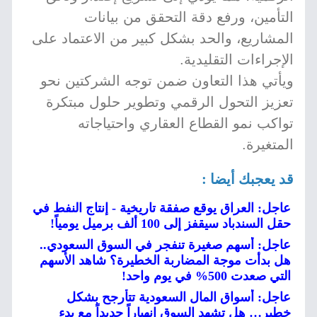
التأمين، ورفع دقة التحقق من بيانات
المشاريع، والحد بشكل كبير من الاعتماد على
الإجراءات التقليدية.
ويأتي هذا التعاون ضمن توجه الشركتين نحو
تعزيز التحول الرقمي وتطوير حلول مبتكرة
تواكب نمو القطاع العقاري واحتياجاته
المتغيرة.
قد يعجبك أيضا :
عاجل: العراق يوقع صفقة تاريخية - إنتاج النفط في
حقل السندباد سيقفز إلى 100 ألف برميل يومياً!
عاجل: أسهم صغيرة تنفجر في السوق السعودي..
هل بدأت موجة المضاربة الخطيرة؟ شاهد الأسهم
التي صعدت 500% في يوم واحد!
عاجل: أسواق المال السعودية تتأرجح بشكل
خطير… هل تشهد السوق انهياراً جديداً مع بدء