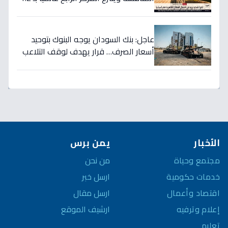
تريليون دولار… نصر تاريخي للاستثمار
السعودي!
عاجل: بنك السودان يوجه البنوك بتوحيد
أسعار الصرف… قرار يهدف لوقف التلاعب
في سوق العملة!
الأخبار
يمن برس
مجتمع وحياة
من نحن
خدمات حكومية
ارسل خبر
اقتصاد وأعمال
ارسل مقال
إعلام وترفيه
ارشيف الموقع
تعليم