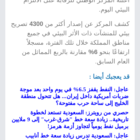
أعلنه المركز الوطني للرقابة على الالتزام
البيئي اليوم.
كشف المركز عن إصدار أكثر من
4300
تصريح
بيئي للمنشآت ذات الأثر البيئي في جميع
مناطق المملكة خلال تلك الفترة، مسجلاً
ارتفاعًا بنحو
6%
مقارنة بالربع المماثل من
العام السابق.
قد يعجبك أيضا :
عاجل: النفط يقفز 6.5% في يوم واحد بعد موجة
ضربات أمريكية داخل إيران... هل تتحول منطقة
الخليج إلى ساحة حرب مفتوحة؟
حصري من رويترز: السعودية تستعد لخطوة
تاريخية.. زيادة سعة خط "شرق-غرب" إلى 9 ملايين
برميل نفط يومياً لتجاوز أزمة هرمز!
عاجل: السعودية تدرس زيادة سعة خط أنابيب