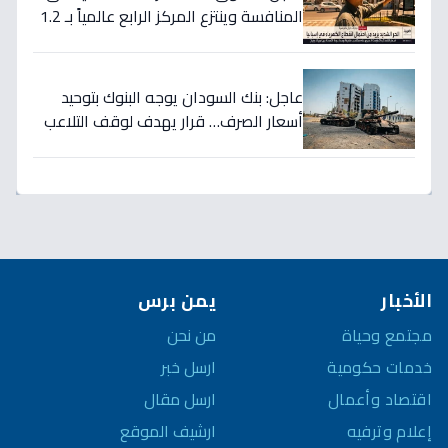
المنافسة وينتزع المركز الرابع عالمياً بـ 1.2
تريليون دولار… نصر تاريخي للاستثمار
السعودي!
عاجل: بنك السودان يوجه البنوك بتوحيد
أسعار الصرف… قرار يهدف لوقف التلاعب
في سوق العملة!
الأخبار
يمن برس
مجتمع وحياة
من نحن
خدمات حكومية
ارسل خبر
اقتصاد وأعمال
ارسل مقال
إعلام وترفيه
ارشيف الموقع