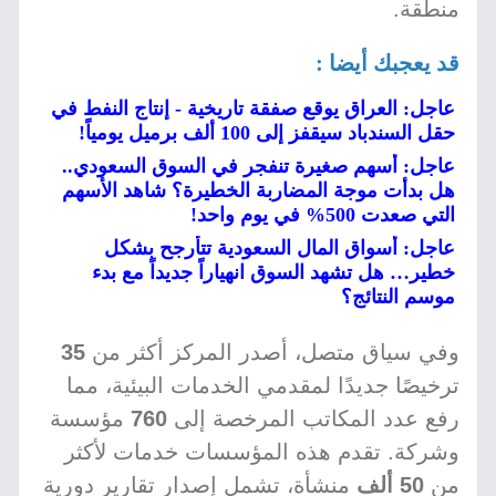
منطقة.
قد يعجبك أيضا :
عاجل: العراق يوقع صفقة تاريخية - إنتاج النفط في
حقل السندباد سيقفز إلى 100 ألف برميل يومياً!
عاجل: أسهم صغيرة تنفجر في السوق السعودي..
هل بدأت موجة المضاربة الخطيرة؟ شاهد الأسهم
التي صعدت 500% في يوم واحد!
عاجل: أسواق المال السعودية تتأرجح بشكل
خطير… هل تشهد السوق انهياراً جديداً مع بدء
موسم النتائج؟
وفي سياق متصل، أصدر المركز أكثر من
35
ترخيصًا جديدًا لمقدمي الخدمات البيئية، مما
رفع عدد المكاتب المرخصة إلى
760
مؤسسة
وشركة. تقدم هذه المؤسسات خدمات لأكثر
من
50 ألف
منشأة، تشمل إصدار تقارير دورية