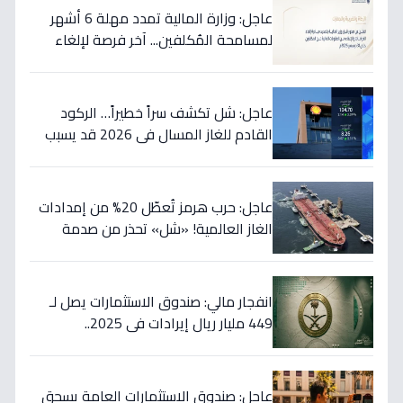
عاجل: وزارة المالية تمدد مهلة 6 أشهر
لمسامحة المُكلفين... آخر فرصة لإلغاء
غراماتك قبل نهاية 2026!
عاجل: شل تكشف سراً خطيراً… الركود
القادم للغاز المسال في 2026 قد يسبب
ارتفاع الأسعار 65% - هل أنت مستعد؟
عاجل: حرب هرمز تُعطّل 20% من إمدادات
الغاز العالمية! «شل» تحذر من صدمة
أسعار قادمة… وتكشف موعد «الانفراج
الكبير»
انفجار مالي: صندوق الاستثمارات يصل لـ
449 مليار ريال إيرادات في 2025..
والسيولة تتجاوز 350 مليار!
عاجل: صندوق الاستثمارات العامة يسحق