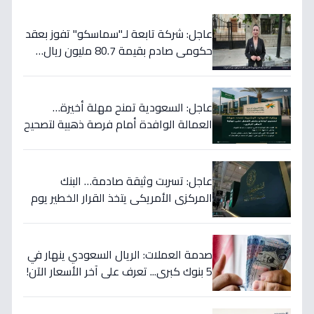
عاجل: شركة تابعة لـ"سماسكو" تفوز بعقد
حكومي صادم بقيمة 80.7 مليون ريال…
هكذا سيؤثر على أسهمها قريباً!
عاجل: السعودية تمنح مهلة أخيرة…
العمالة الوافدة أمام فرصة ذهبية لتصحيح
أوضاعها قبل نهاية 2024
عاجل: تسربت وثيقة صادمة… البنك
المركزي الأمريكي يتخذ القرار الخطير يوم
الخميس ويعلنه رسمياً - ستتأثر دولتك
مباشرة!
صدمة العملات: الريال السعودي ينهار في
5 بنوك كبرى... تعرف على آخر الأسعار الآن!
⬇️