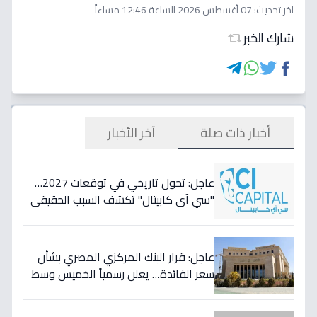
اخر تحديث:
07 أغسطس 2026 الساعة 12:46 مساءاً
شارك الخبر
أخبار ذات صلة
آخر الأخبار
عاجل: تحول تاريخي في توقعات 2027…
"سي آي كابيتال" تكشف السبب الحقيقي
لتأجيل طفرة البنوك المصرية وتعلن عن
أسهمها المفضلة!
عاجل: قرار البنك المركزي المصري بشأن
سعر الفائدة… يعلن رسمياً الخميس وسط
مخاوف من موجة تضخم قادمة!