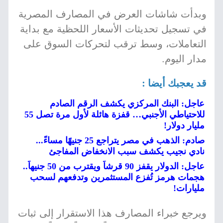
وبدأت شاشات العرض في المصارف المصرية
في تسجيل تحديثات الأسعار اللحظية مع بداية
التعاملات، وسط ترقب لتحركات السوق على
مدار اليوم.
قد يعجبك أيضا :
عاجل: البنك المركزي يكشف الرقم الصادم
للاحتياطي الأجنبي… قفزة هائلة لأول مرة تصل 55
مليار دولار!
صادم: الذهب في مصر يتراجع 25 جنيهًا مساءً...
نادي نجيب يكشف سبب الانخفاض المفاجئ
عاجل: الدولار يقفز 90 قرشاً ويقترب من 50 جنيهاً..
هجمات هرمز تُفزع المستثمرين وتدفعهم لسحب
مليارات!
ويرجع خبراء المصارف هذا الاستقرار إلى ثبات