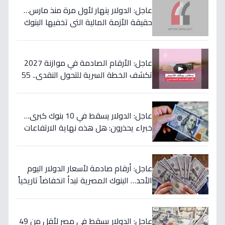
عاجل: الدولار ينهار لأول مرة منذ مارس…
حقيقة الأزمة المالية التي تخفيها البنوك
المصرية عن المواطنين!
عاجل: الأرقام الصادمة في موازنة 2027
تكشف الخطة السرية للتحول النقدي.. 55
مليار جنيه لتحويل حياة 4.7 مليون أسرة إلى
الأفضل!
عاجل: الدولار يسقط في 10 بنوك كبرى…
خبراء يحذرون: هل هذه نهاية الارتفاعات
الجنونية؟
عاجل: أرقام صادمة لأسعار الدولار اليوم
الأحد… البنوك المصرية تبدأ انخفاضاً تاريخياً
والمركزي يتراجع تحت هذا الرقم!
عاجل: الدولار يسقط في مصر لأقل من 49