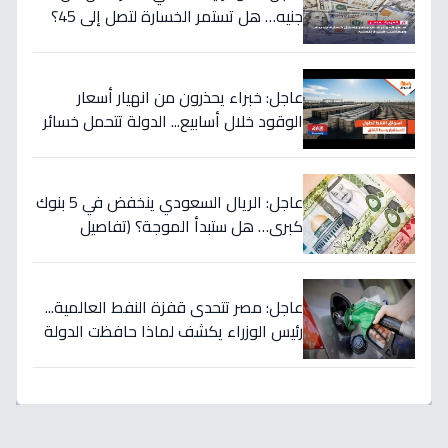
جنيه… هل تستمر الخسارة لتصل إلى 45؟
تحويلات المصريين بالخارج تضرب العملة
الأميركية بقوة!
عاجل: خبراء يحذرون من انهيار أسعار
الوقود خلال أسابيع... الدولة تتحمل خسائر
بملايين لحماية المواطنين!
عاجل: الريال السعودي ينخفض في 5 بنوك
كبرى… هل ستبدأ الموجة؟ (تفاصيل
الأسعار)
عاجل: مصر تتحدى قفزة النفط العالمية...
رئيس الوزراء يكشف لماذا حافظت الدولة
على أسعار الوقود رغم ارتفاع الأسعار
لـ125 دولاراً؟