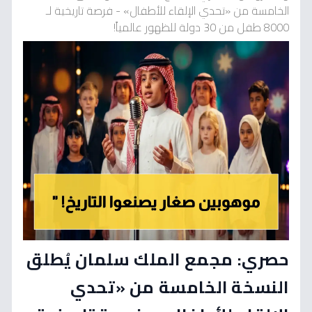
الخامسة من «تحدي الإلقاء للأطفال» - فرصة تاريخية لـ
8000 طفل من 30 دولة للظهور عالمياً!
حصري: مجمع الملك سلمان يُطلق
النسخة الخامسة من «تحدي