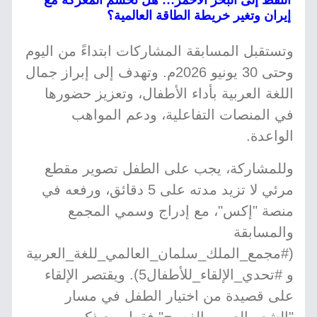
النفط إلى البحر الأحمر… هل تحسم المعركة مع
إيران وتغير خريطة الطاقة العالمية؟
وتستقبل المسابقة المشاركات ابتداءً من اليوم
وحتى 30 يونيو 2026م. وتهدف إلى إبراز جمال
اللغة العربية بأداء الأطفال، وتعزيز حضورها
في المنصات التفاعلية، ودعم المواهب
الواعدة.
وللمشاركة، يجب على الطفل تصوير مقطع
مرئي لا تزيد مدته على 5 دقائق، ورفعه في
منصة "إكس"، مع إدراج وسمي المجمع
والمسابقة
(#مجمع_الملك_سلمان_العالمي_للغة_العربية
و #تحدي_الإلقاء_للأطفال5). ويقتصر الإلقاء
على قصيدة من اختيار الطفل في مسار