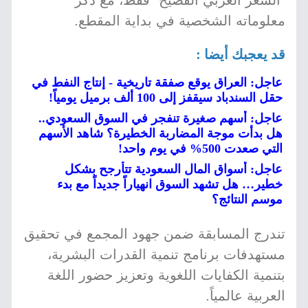
"الشعر العربي الفصيح" فقط، مع ذكر
معلوماته الشخصية في بداية المقطع.
قد يعجبك أيضا :
عاجل: العراق يوقع صفقة تاريخية - إنتاج النفط في
حقل السندباد سيقفز إلى 100 ألف برميل يومياً!
عاجل: أسهم صغيرة تنفجر في السوق السعودي..
هل بدأت موجة المضاربة الخطيرة؟ شاهد الأسهم
التي صعدت 500% في يوم واحد!
عاجل: أسواق المال السعودية تتأرجح بشكل
خطير… هل تشهد السوق انهياراً جديداً مع بدء
موسم النتائج؟
تندرج المسابقة ضمن جهود المجمع في تحقيق
مستهدفات برنامج تنمية القدرات البشرية،
بتنمية الكفايات اللغوية وتعزيز حضور اللغة
العربية عالمياً.