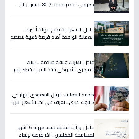
حكومي صادم بقيمة 80.7 مليون ريال…
هكذا سيؤثر على أسهمها قريباً!
عاجل: السعودية تمنح مهلة أخيرة…
العمالة الوافدة أمام فرصة ذهبية لتصحيح
أوضاعها قبل نهاية 2024
عاجل: تسربت وثيقة صادمة… البنك
المركزي الأمريكي يتخذ القرار الخطير يوم
الخميس ويعلنه رسمياً - ستتأثر دولتك
مباشرة!
صدمة العملات: الريال السعودي ينهار في
5 بنوك كبرى... تعرف على آخر الأسعار الآن!
⬇️
عاجل: وزارة المالية تمدد مهلة 6 أشهر
لمسامحة المُكلفين... آخر فرصة لإلغاء