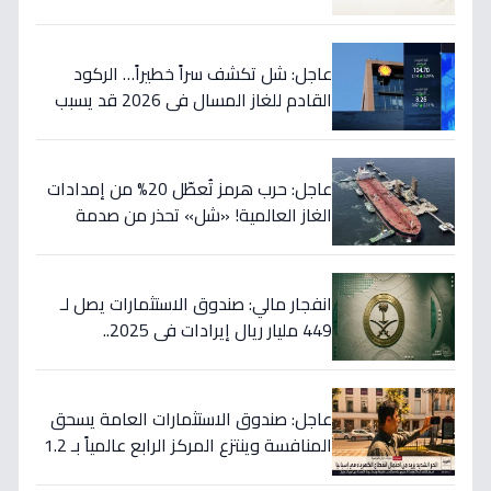
غراماتك قبل نهاية 2026!
عاجل: شل تكشف سراً خطيراً… الركود
القادم للغاز المسال في 2026 قد يسبب
ارتفاع الأسعار 65% - هل أنت مستعد؟
عاجل: حرب هرمز تُعطّل 20% من إمدادات
الغاز العالمية! «شل» تحذر من صدمة
أسعار قادمة… وتكشف موعد «الانفراج
الكبير»
انفجار مالي: صندوق الاستثمارات يصل لـ
449 مليار ريال إيرادات في 2025..
والسيولة تتجاوز 350 مليار!
عاجل: صندوق الاستثمارات العامة يسحق
المنافسة وينتزع المركز الرابع عالمياً بـ 1.2
تريليون دولار… نصر تاريخي للاستثمار