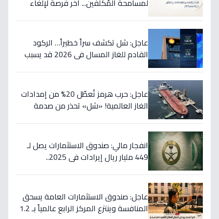
لمسامحة المُكلفين... آخر فرصة لإلغاء
غراماتك قبل نهاية 2026!
عاجل: شل تكشف سراً خطيراً… الركود
القادم للغاز المسال في 2026 قد يسبب
ارتفاع الأسعار 65% - هل أنت مستعد؟
عاجل: حرب هرمز تُعطّل 20% من إمدادات
الغاز العالمية! «شل» تحذر من صدمة
أسعار قادمة… وتكشف موعد «الانفراج
الكبير»
انفجار مالي: صندوق الاستثمارات يصل لـ
449 مليار ريال إيرادات في 2025..
والسيولة تتجاوز 350 مليار!
عاجل: صندوق الاستثمارات العامة يسحق
المنافسة وينتزع المركز الرابع عالمياً بـ 1.2