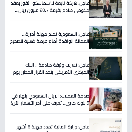
عاجل: شركة تابعة لـ"سماسكو" تفوز بعقد
حكومي صادم بقيمة 80.7 مليون ريال…
هكذا سيؤثر على أسهمها قريباً!
عاجل: السعودية تمنح مهلة أخيرة…
العمالة الوافدة أمام فرصة ذهبية لتصحيح
أوضاعها قبل نهاية 2024
عاجل: تسربت وثيقة صادمة… البنك
المركزي الأمريكي يتخذ القرار الخطير يوم
الخميس ويعلنه رسمياً - ستتأثر دولتك
مباشرة!
صدمة العملات: الريال السعودي ينهار في
5 بنوك كبرى... تعرف على آخر الأسعار الآن!
⬇️
عاجل: وزارة المالية تمدد مهلة 6 أشهر