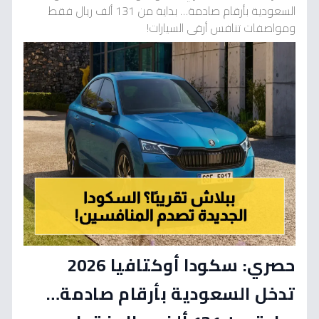
السعودية بأرقام صادمة… بداية من 131 ألف ريال فقط
ومواصفات تنافس أرقى السيارات!
حصري: سكودا أوكتافيا 2026
تدخل السعودية بأرقام صادمة…