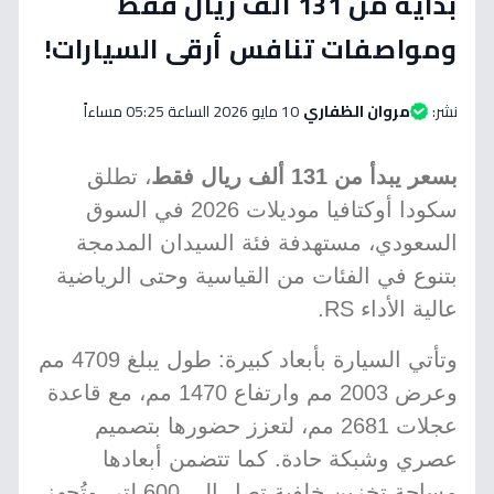
بداية من 131 ألف ريال فقط
ومواصفات تنافس أرقى السيارات!
نشر:
مروان الظفاري
10 مايو 2026 الساعة 05:25 مساءاً
بسعر يبدأ من 131 ألف ريال فقط
، تطلق
سكودا أوكتافيا موديلات 2026 في السوق
السعودي، مستهدفة فئة السيدان المدمجة
بتنوع في الفئات من القياسية وحتى الرياضية
عالية الأداء RS.
وتأتي السيارة بأبعاد كبيرة: طول يبلغ 4709 مم
وعرض 2003 مم وارتفاع 1470 مم، مع قاعدة
عجلات 2681 مم، لتعزز حضورها بتصميم
عصري وشبكة حادة. كما تتضمن أبعادها
مساحة تخزين خلفية تصل إلى 600 لتر. وتُجهز