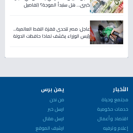
كبرى… هل ستبدأ الموجة؟ (تفاصيل
الأسعار)
عاجل: مصر تتحدى قفزة النفط العالمية...
رئيس الوزراء يكشف لماذا حافظت الدولة
على أسعار الوقود رغم ارتفاع الأسعار
لـ125 دولاراً؟
الأخبار
يمن برس
مجتمع وحياة
من نحن
خدمات حكومية
ارسل خبر
اقتصاد وأعمال
ارسل مقال
إعلام وترفيه
ارشيف الموقع