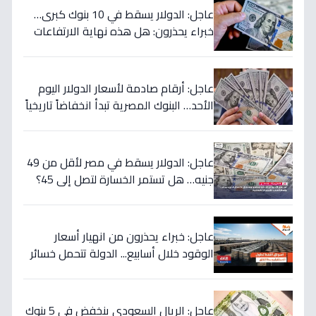
عاجل: الدولار يسقط في 10 بنوك كبرى…
خبراء يحذرون: هل هذه نهاية الارتفاعات
الجنونية؟
عاجل: أرقام صادمة لأسعار الدولار اليوم
الأحد… البنوك المصرية تبدأ انخفاضاً تاريخياً
والمركزي يتراجع تحت هذا الرقم!
عاجل: الدولار يسقط في مصر لأقل من 49
جنيه… هل تستمر الخسارة لتصل إلى 45؟
تحويلات المصريين بالخارج تضرب العملة
الأميركية بقوة!
عاجل: خبراء يحذرون من انهيار أسعار
الوقود خلال أسابيع... الدولة تتحمل خسائر
بملايين لحماية المواطنين!
عاجل: الريال السعودي ينخفض في 5 بنوك