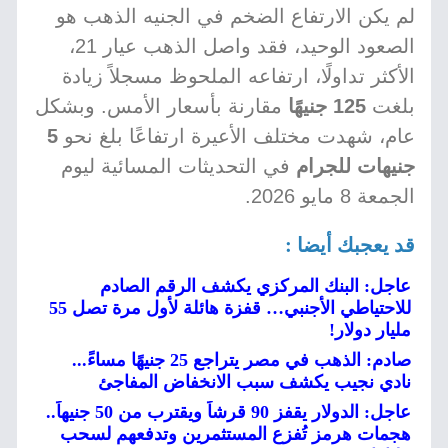
لم يكن الارتفاع الضخم في الجنيه الذهب هو
الصعود الوحيد، فقد واصل الذهب عيار 21،
الأكثر تداولًا، ارتفاعه الملحوظ مسجلاً زيادة
بلغت
125 جنيهًا
مقارنة بأسعار الأمس. وبشكل
عام، شهدت مختلف الأعيرة ارتفاعًا بلغ نحو
5
جنيهات للجرام
في التحديثات المسائية ليوم
الجمعة 8 مايو 2026.
قد يعجبك أيضا :
عاجل: البنك المركزي يكشف الرقم الصادم
للاحتياطي الأجنبي… قفزة هائلة لأول مرة تصل 55
مليار دولار!
صادم: الذهب في مصر يتراجع 25 جنيهًا مساءً...
نادي نجيب يكشف سبب الانخفاض المفاجئ
عاجل: الدولار يقفز 90 قرشاً ويقترب من 50 جنيهاً..
هجمات هرمز تُفزع المستثمرين وتدفعهم لسحب