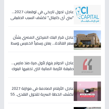
عاجل: تحول تاريخي في توقعات 2027…
"سي آي كابيتال" تكشف السبب الحقيقي
لتأجيل طفرة البنوك المصرية وتعلن عن
أسهمها المفضلة!
عاجل: قرار البنك المركزي المصري بشأن
سعر الفائدة… يعلن رسمياً الخميس وسط
مخاوف من موجة تضخم قادمة!
عاجل: الدولار ينهار لأول مرة منذ مارس…
حقيقة الأزمة المالية التي تخفيها البنوك
المصرية عن المواطنين!
عاجل: الأرقام الصادمة في موازنة 2027
تكشف الخطة السرية للتحول النقدي.. 55
مليار جنيه لتحويل حياة 4.7 مليون أسرة إلى
الأفضل!