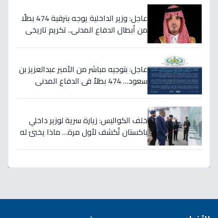
عاجل: وزير الداخلية يوجه بترقية 474 بطلًا
من أبطال الدفاع المدني.. تكريم تاريخي
لتضحياتهم
عاجل: بتوجيه مباشر من الأمير عبدالعزيز بن
سعود… 474 بطلاً في الدفاع المدني
يحصلون على الترقيات - قرارات حمود الفرج
تكرم جهودهم!
خلف الكواليس: زيارة سرية لوزير داخلي
باكستان تُكشف لأول مرة… ماذا يخبئ له
مركز 911 في الرياض؟