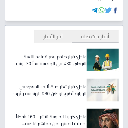
أخبار ذات صلة
آخر الأخبار
عاجل: قرار صادم يغير قواعد اللعبة..
التوطين 30٪ في الهندسة يبدأ 30 يونيو -
46 مهنة على خط النار!
عاجل: قرار يُغيّر حياة آلاف السعوديين…
الوزارة تُطبق توطين 30% للهندسة وتُهدّد
المخالفين بالعقوبات!
عاجل: كوريا الجنوبية تنتشر بـ 160 شرطياً
لحماية لاعبينها من جماهير غاضبة…