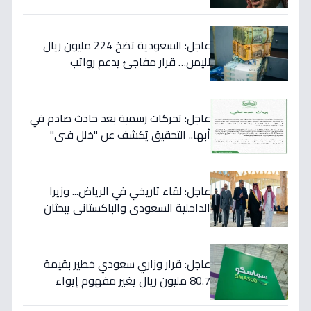
والتهديدات تصل حد الاغتيال!
عاجل: السعودية تضخ 224 مليون ريال
لليمن… قرار مفاجئ يدعم رواتب
الموظفين ويستهدف استقرار العملة!
عاجل: تحركات رسمية بعد حادث صادم في
أبها.. التحقيق يُكشف عن "خلل فني"
ويؤكد تقديم الرعاية للمصابين!
عاجل: لقاء تاريخي في الرياض... وزيرا
الداخلية السعودي والباكستاني يبحثان
خططاً مشتركة لمكافحة المخدرات!
عاجل: قرار وزاري سعودي خطير بقيمة
80.7 مليون ريال يغير مفهوم إيواء
العاملات المنزليات بشكل كامل