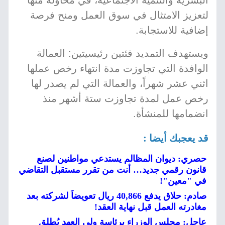
البشرية والتنمية الاجتماعية، في محاولة منها
لتعزيز الامتثال في سوق العمل ومنح فرصة
إضافية للاستجابة.
ويستهدف التمديد فئتين رئيسيتين: العمالة
الوافدة التي تجاوزت مدة انتهاء رخص عملها
اثني عشر شهراً، والعمالة التي لم يصدر لها
رخص عمل لمدة تجاوزت ستة أشهر منذ
انضمامها للمنشأة.
قد يعجبك أيضا :
حصري: ديوان المظالم يستدعي مواطنين لصنع
قانون رقمي جديد… أنت من تقرر مستقبل التقاضي
في "معين"!
صادم: حلاق يدفع 40,866 ريال تعويضاً لشركته بعد
مغادرته العمل قبل نهاية العقد!
عاجل: مجلس الوزراء برئاسة ولي العهد يُطلق