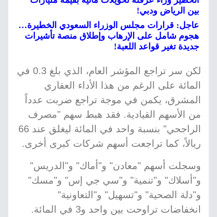
الخطير وراء عرقلة تحويلات مالية بقيمة مليارات
بين الرياض ودبي!
عاجل: قرارات مجلس الوزراء السعودي الخطيرة…
هجوم شامل على الإرهاب وإطلاق منصة تأشيرات
جديدة تغير قواعد اللعبة!
لكن سر تراجع المؤشر العام، الذي بلغ 0.3 في
المائة على الرغم من هذا الأداء العقاري
المشرق، يكمن في موجة تراجع ضربت عدداً
من الأسهم القيادية. فقد هبط سهم "مصرف
الراجحي" بنسبة واحد في المائة ليغلق عند 66
ريالاً، كما تراجعت أسهم شركات كبرى أخرى.
وسجلت أسهم "معادن" و"أماك" و"الدريس"
و"أسلاك" و"تنمية" و"سي جي إس" و"مسك"
و"دلة الصحية" و"تسهيل" و"التعاونية"
انخفاضات تراوحت بين واحد و3 في المائة.