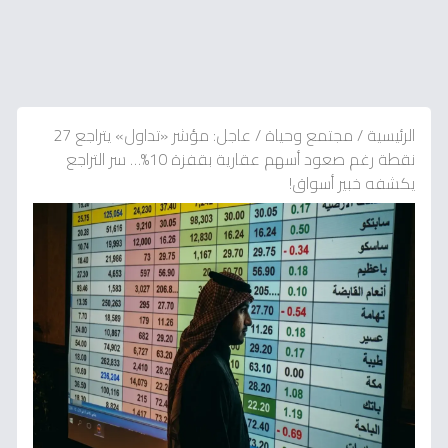
الرئيسية
/
مجتمع وحياة
/
عاجل: مؤشر «تداول» يتراجع 27
نقطة رغم صعود أسهم عقارية بقفزة 10%… سر التراجع
يكشفه خبير أسواق!