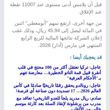
قبل أن يلامس أدنى مستوى عند 11007 نقطة
عند الإغلاق.
من جهة أخرى، ارتفع سهم "أبومعطي" اثنين
في المائة ليصل إلى 45.94 ريال، وذلك عقب
إعلان الشركة نتائجها المالية للربع الرابع
المنتهي في مارس (آذار) 2026.
قد يعجبك أيضا :
عاجل: تركيا تعتقل أكثر من 100 محتج في قلب
أنقرة قبيل قمة الناتو الخطيرة… معارضة تتهم
بـ"الأحكام العرفية"
عاجل: رونالدو يحقق رقمًا تاريخيًا صادمًا في كأس
العالم 2026… 17 تسديدة دون صناعة أي فرصة!
صادم: ريال مدريد يلجأ للعدو التاريخي! تعاقد مع
مدرب من برشلونة لإنقاذ السلة بعد كارثة موسم
خالي من الألقاب