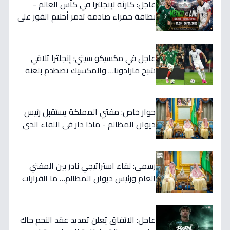
عاجل: كارثة لإنجلترا في كأس العالم -
بطاقة حمراء صادمة تدمر أحلام الفوز على
المكسيك 2-1... انقلبت الموازين!
عاجل في مكسيكو سيتي: إنجلترا تلاقي
شبح مارادونا… والمكسيك تصطدم بلعنة
1966 على بطاقة ربع النهائي!
حوار خاص: مفتي المملكة يستقبل رئيس
ديوان المظالم - ماذا دار في اللقاء الذي
يهزّ الأوساط الدينية والقضائية؟
رسمي: لقاء استراتيجي نادر بين المفتي
العام ورئيس ديوان المظالم… ما القرارات
المهمة التي نوقشت خلف الأبواب
المغلقة؟
عاجل: الاتفاق يُعلن تمديد عقد النجم جاك