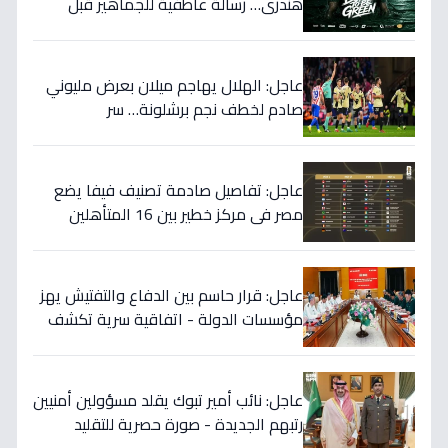
هندري… رسالة عاطفية للجماهير قبل
الموسم الجديد!
عاجل: الهلال يهاجم ميلان بعرض مليوني
صادم لخطف نجم برشلونة… سر
المفاوضات يكشف!
عاجل: تفاصيل صادمة تصنيف فيفا يضع
مصر في مركز خطير بين 16 المتأهلين
لكأس العالم.. والأرقام تكشف صدمة!
عاجل: قرار حاسم بين الدفاع والتفتيش يهز
مؤسسات الدولة - اتفاقية سرية تكشف
إنجاز 97.5% بالجيش!
عاجل: نائب أمير تبوك يقلد مسؤولين أمنيين
رتبهم الجديدة - صورة حصرية للتقليد