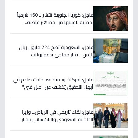
عاجل: كوريا الجنوبية تنتشر بـ 160 شرطياً
لحماية لاعبينها من جماهير غاضبة…
والتهديدات تصل حد الاغتيال!
عاجل: السعودية تضخ 224 مليون ريال
لليمن… قرار مفاجئ يدعم رواتب
الموظفين ويستهدف استقرار العملة!
عاجل: تحركات رسمية بعد حادث صادم في
أبها.. التحقيق يُكشف عن "خلل فني"
ويؤكد تقديم الرعاية للمصابين!
عاجل: لقاء تاريخي في الرياض... وزيرا
الداخلية السعودي والباكستاني يبحثان
خططاً مشتركة لمكافحة المخدرات!