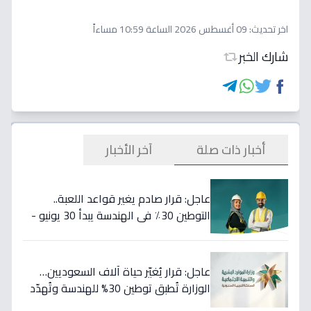
اخر تحديث:
09 أغسطس 2026 الساعة 10:59 مساءاً
شارك الخبر
أخبار ذات صلة
آخر الأخبار
عاجل: قرار صادم يغير قواعد اللعبة..
التوطين 30٪ في الهندسة يبدأ 30 يونيو -
46 مهنة على خط النار!
عاجل: قرار يُغيّر حياة آلاف السعوديين…
الوزارة تُطبق توطين 30% للهندسة وتُهدّد
المخالفين بالعقوبات!