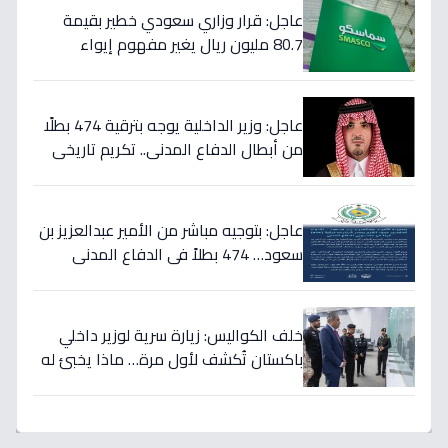
عاجل: قرار وزاري سعودي خطير بقيمة
80.7 مليون ريال يغير مفهوم إيواء
العاملات المنزليات بشكل كامل
عاجل: وزير الداخلية يوجه بترقية 474 بطلًا
من أبطال الدفاع المدني.. تكريم تاريخي
لتضحياتهم
عاجل: بتوجيه مباشر من الأمير عبدالعزيز بن
سعود… 474 بطلاً في الدفاع المدني
يحصلون على الترقيات - قرارات حمود الفرج
تكرم جهودهم!
خلف الكواليس: زيارة سرية لوزير داخلي
باكستان تُكشف لأول مرة… ماذا يخبئ له
مركز 911 في الرياض؟