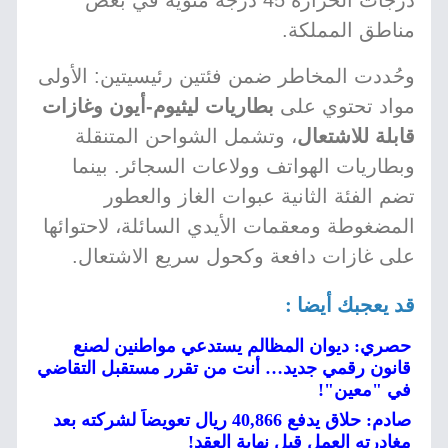
درجات الحرارة 45 درجة مئوية في بعض
مناطق المملكة.
وحُددت المخاطر ضمن فئتين رئيسيتين: الأولى
مواد تحتوي على
بطاريات ليثيوم-أيون وغازات
قابلة للاشتعال
، وتشمل الشواحن المتنقلة
وبطاريات الهواتف وولاعات السجائر. بينما
تضم الفئة الثانية عبوات الغاز والعطور
المضغوطة ومعقمات الأيدي السائلة، لاحتوائها
على غازات دافعة وكحول سريع الاشتعال.
قد يعجبك أيضا :
حصري: ديوان المظالم يستدعي مواطنين لصنع
قانون رقمي جديد… أنت من تقرر مستقبل التقاضي
في "معين"!
صادم: حلاق يدفع 40,866 ريال تعويضاً لشركته بعد
مغادرته العمل قبل نهاية العقد!