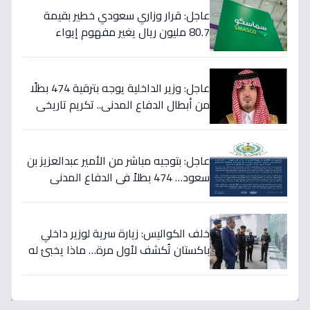
عاجل: قرار وزاري سعودي خطير بقيمة
80.7 مليون ريال يغير مفهوم إيواء
العاملات المنزليات بشكل كامل
عاجل: وزير الداخلية يوجه بترقية 474 بطلًا
من أبطال الدفاع المدني.. تكريم تاريخي
لتضحياتهم
عاجل: بتوجيه مباشر من الأمير عبدالعزيز بن
سعود… 474 بطلاً في الدفاع المدني
يحصلون على الترقيات - قرارات حمود الفرج
تكرم جهودهم!
خلف الكواليس: زيارة سرية لوزير داخلي
باكستان تُكشف لأول مرة… ماذا يخبئ له
مركز 911 في الرياض؟