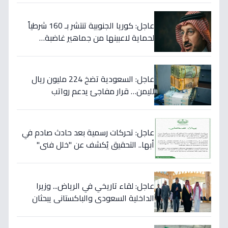
عاجل: كوريا الجنوبية تنتشر بـ 160 شرطياً
لحماية لاعبينها من جماهير غاضبة…
والتهديدات تصل حد الاغتيال!
عاجل: السعودية تضخ 224 مليون ريال
لليمن… قرار مفاجئ يدعم رواتب
الموظفين ويستهدف استقرار العملة!
عاجل: تحركات رسمية بعد حادث صادم في
أبها.. التحقيق يُكشف عن "خلل فني"
ويؤكد تقديم الرعاية للمصابين!
عاجل: لقاء تاريخي في الرياض... وزيرا
الداخلية السعودي والباكستاني يبحثان
خططاً مشتركة لمكافحة المخدرات!