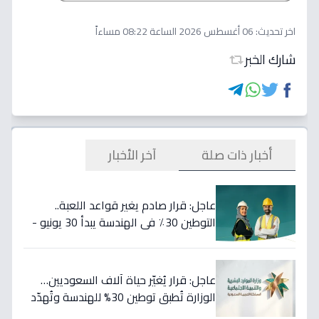
اخر تحديث:
06 أغسطس 2026 الساعة 08:22 مساءاً
شارك الخبر
أخبار ذات صلة
آخر الأخبار
عاجل: قرار صادم يغير قواعد اللعبة..
التوطين 30٪ في الهندسة يبدأ 30 يونيو -
46 مهنة على خط النار!
عاجل: قرار يُغيّر حياة آلاف السعوديين…
الوزارة تُطبق توطين 30% للهندسة وتُهدّد
المخالفين بالعقوبات!