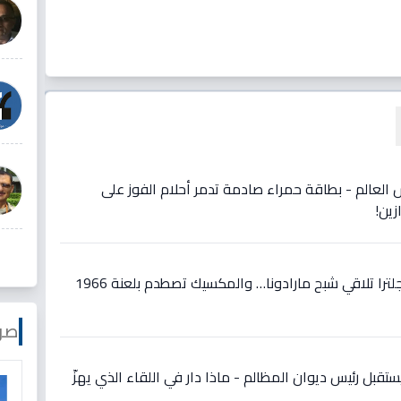
س العالم - بطاقة حمراء صادمة تدمر أحلام الفوز على
عاجل في مكسيكو سيتي: إنجلترا تلاقي شبح مارادونا… والمكسيك تصطدم بلعنة 1966
صو
قبل رئيس ديوان المظالم - ماذا دار في اللقاء الذي يهزّ