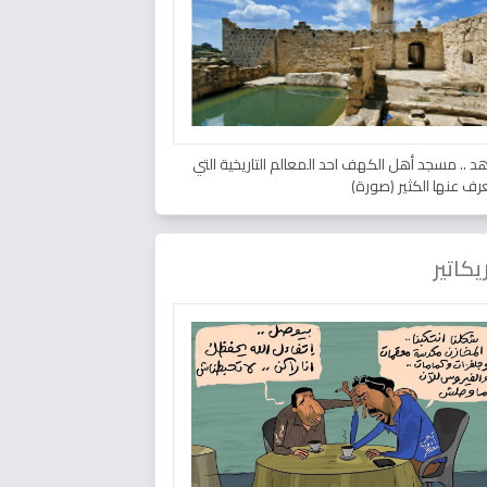
د .. مسجد أهل الكهف احد المعالم التاريخية التي
عرف عنها الكثير (صورة)
يكاتير