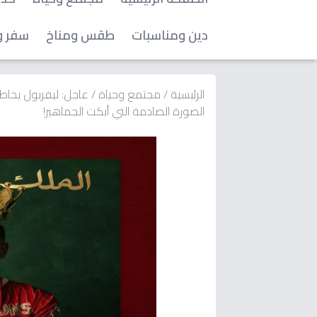
دين ومناسبات
طقس ومناخ
سفر و
الرئيسية
/
مجتمع وحياة
/
عاجل: ليفربول يخاط
الصورة الصادمة التي أبكت الجماهير!