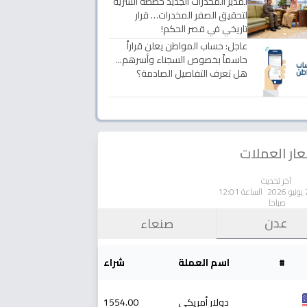
لمدير المخدرات الجديد خططه السرية
لتحقيق الصفر المخدرات… قرار
تاريخي في قصر الحكم!
عاجل: حساب المواطن يعلن قراراً
حاسماً بخصوص السجناء وأسرهم...
هل تعرف التفاصيل الصادمة؟
ار العملات
آخر تحديث
الساعة 12:01
صباحا
عدن
صنعاء
#
اسم العملة
شراء
دولار أمريكي
1554.00