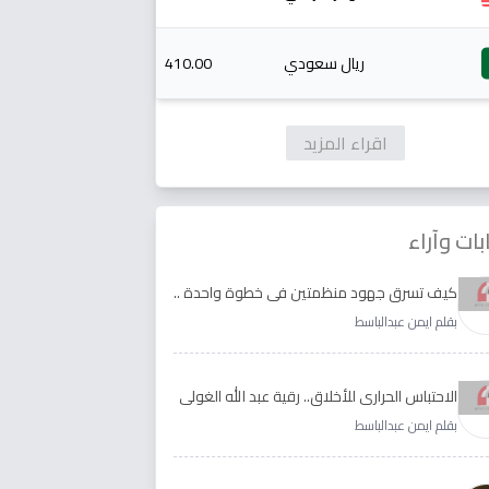
ريال سعودي
410.00
اقراء المزيد
بات وآراء
كيف تسرق جهود منظمتين في خطوة واحدة ..
الأجابة لدى رقية عبد الله الغولي وغدير طيره
بقلم ايمن عبدالباسط
الاحتباس الحراري للأخلاق.. رقية عبد الله الغولي
وغدير طيره نموذجا
بقلم ايمن عبدالباسط