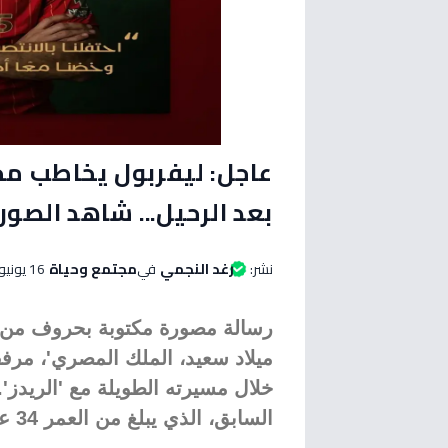
عاجل: ليفربول يخاطب محم
بعد الرحيل... شاهد الصور
نشر:
رغد النجمي
في
مجتمع وحياة
16 يونيو 2026 الساعة 08:50 صباحاً
رسالة مصورة مكتوبة بحروف من 
ميلاد سعيد، الملك المصري'، مرف
خلال مسيرته الطويلة مع 'الريدز'. 
السابق، الذي يبلغ من العمر 34 عاماً.