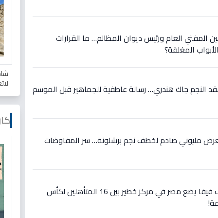
ين المفتي العام ورئيس ديوان المظالم… ما القرارات
أبواب المغلقة؟
شاه
لات
عقد النجم جاك هندري… رسالة عاطفية للجماهير قبل الموسم
كار
 بعرض مليوني صادم لخطف نجم برشلونة… سر المفاوضات
عاجل: تفاصيل صادمة تصنيف فيفا يضع مصر في مركز خطير بين 16 المتأهلين لكأس
ة!