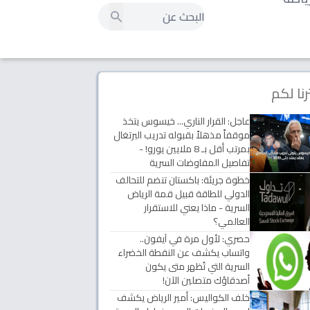
رنا لكم
عاجل: القرار الناري... خيسوس يتخذ
موقفاً مذهلاً بقبوله تدريب البرتغال
بمرتب أقل بـ 8 ملايين يورو! -
تفاصيل المفاوضات السرية
خطوة جريئة: باكستان تنضم للتحالف
الدولي للطاقة قبيل قمة الرياض
السرية - ماذا يعني للاستقرار
العالمي؟
حصري: لأول مرة في آيفون..
واتساب يكشف عن النقطة الخضراء
السرية التي تُظهر متى يكون
أصدقاؤك متصلين الآن!
خلف الكواليس: أمير الرياض يكشف