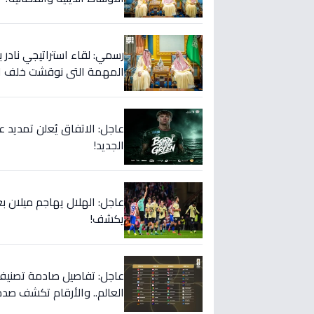
رسمي: لقاء استراتيجي نادر ب
المهمة التي نوقشت خلف ال
عاجل: الاتفاق يُعلن تمديد 
الجديد!
عاجل: الهلال يهاجم ميلان
يكشف!
العالم.. والأرقام تكشف صدم