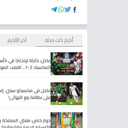
أخبار ذات صلة
آخر الأخبار
عاجل: كارثة لإنجلترا في كأ
المكسيك 2-1... انقلبت الموازين!
على بطاقة ربع النهائي!
حوار خاص: مفتي المملكة يست
الأوساط الدينية والقضائية؟