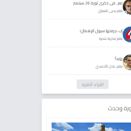
تعز ..في ذكرى ثورة 26 سبتمبر
بقلم يحيى البعيثي
إب..جرفتها سيول الإهمال!
بقلم فكرية شحرة
رويداَ
بقلم عادل الأحمدي
اقراء المزيد
رة وحدث