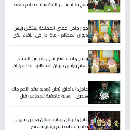
شبح مارادونا… والمكسيك تصطدم بلعنة
1966 على بطاقة ربع النهائي!
حوار خاص: مفتي المملكة يستقبل رئيس
ديوان المظالم - ماذا دار في اللقاء الذي
يهزّ الأوساط الدينية والقضائية؟
رسمي: لقاء استراتيجي نادر بين المفتي
العام ورئيس ديوان المظالم… ما القرارات
المهمة التي نوقشت خلف الأبواب
المغلقة؟
عاجل: الاتفاق يُعلن تمديد عقد النجم جاك
هندري… رسالة عاطفية للجماهير قبل
الموسم الجديد!
عاجل: الهلال يهاجم ميلان بعرض مليوني
صادم لخطف نجم برشلونة… سر