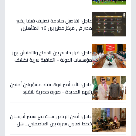
المفاوضات يكشف!
عاجل: تفاصيل صادمة تصنيف فيفا يضع
مصر في مركز خطير بين 16 المتأهلين
لكأس العالم.. والأرقام تكشف صدمة!
عاجل: قرار حاسم بين الدفاع والتفتيش يهز
مؤسسات الدولة - اتفاقية سرية تكشف
إنجاز 97.5% بالجيش!
عاجل: نائب أمير تبوك يقلد مسؤولين أمنيين
رتبهم الجديدة - صورة حصرية للتقليد
التاريخي!
عاجل: أمين الرياض يبحث مع سفير أذربيجان
خطط تعاون سرية بين العاصمتين… هل
نشهد تطورات اقتصادية وثقافية تاريخية