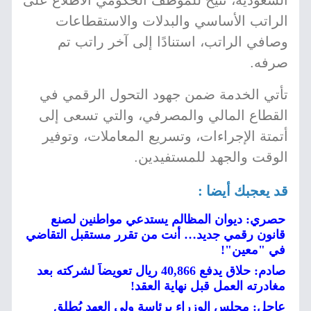
السعودية، تتيح للموظف الحكومي الاطلاع على
الراتب الأساسي والبدلات والاستقطاعات
وصافي الراتب، استنادًا إلى آخر راتب تم
صرفه.
تأتي الخدمة ضمن جهود التحول الرقمي في
القطاع المالي والمصرفي، والتي تسعى إلى
أتمتة الإجراءات، وتسريع المعاملات، وتوفير
الوقت والجهد للمستفيدين.
قد يعجبك أيضا :
حصري: ديوان المظالم يستدعي مواطنين لصنع
قانون رقمي جديد… أنت من تقرر مستقبل التقاضي
في "معين"!
صادم: حلاق يدفع 40,866 ريال تعويضاً لشركته بعد
مغادرته العمل قبل نهاية العقد!
عاجل: مجلس الوزراء برئاسة ولي العهد يُطلق