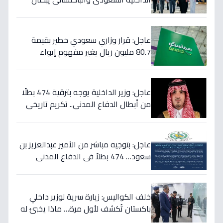
خططاً مشتركة لمكافحة المخدرات!
عاجل: قرار وزاري سعودي خطير بقيمة
80.7 مليون ريال يغير مفهوم إيواء
العاملات المنزليات بشكل كامل
عاجل: وزير الداخلية يوجه بترقية 474 بطلًا
من أبطال الدفاع المدني.. تكريم تاريخي
لتضحياتهم
عاجل: بتوجيه مباشر من الأمير عبدالعزيز بن
سعود… 474 بطلاً في الدفاع المدني
يحصلون على الترقيات - قرارات حمود الفرج
تكرم جهودهم!
خلف الكواليس: زيارة سرية لوزير داخلي
باكستان تُكشف لأول مرة… ماذا يخبئ له
مركز 911 في الرياض؟