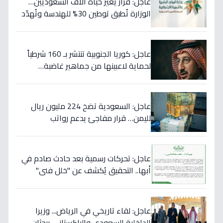
عاجل: قرار يُغيّر حياة آلاف السعوديين…
الوزارة تُطبق توطين 30% للهندسة وتُهدّد
المخالفين بالعقوبات!
عاجل: كوريا الجنوبية تنتشر بـ 160 شرطياً
لحماية لاعبينها من جماهير غاضبة…
والتهديدات تصل حد الاغتيال!
عاجل: السعودية تضخ 224 مليون ريال
لليمن… قرار مفاجئ يدعم رواتب
الموظفين ويستهدف استقرار العملة!
عاجل: تحركات رسمية بعد حادث صادم في
أبها.. التحقيق يُكشف عن "خلل فني"
ويؤكد تقديم الرعاية للمصابين!
عاجل: لقاء تاريخي في الرياض... وزيرا
الداخلية السعودي والباكستاني يبحثان