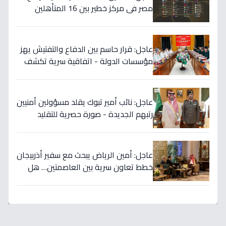
مصر في مركز خطير بين 16 المتأهلين
لكأس العالم.. والأرقام تكشف صدمة!
عاجل: قرار حاسم بين الدفاع والتفتيش يهز
مؤسسات الدولة - اتفاقية سرية تكشف
إنجاز 97.5% بالجيش!
عاجل: نائب أمير تبوك يقلد مسؤولين أمنيين
رتبهم الجديدة - صورة حصرية للتقليد
التاريخي!
عاجل: أمين الرياض يبحث مع سفير أذربيجان
خطط تعاون سرية بين العاصمتين… هل
نشهد تطورات اقتصادية وثقافية تاريخية
قريباً؟