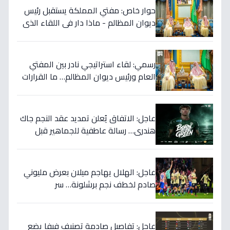
حوار خاص: مفتي المملكة يستقبل رئيس
ديوان المظالم - ماذا دار في اللقاء الذي
يهزّ الأوساط الدينية والقضائية؟
رسمي: لقاء استراتيجي نادر بين المفتي
العام ورئيس ديوان المظالم… ما القرارات
المهمة التي نوقشت خلف الأبواب
المغلقة؟
عاجل: الاتفاق يُعلن تمديد عقد النجم جاك
هندري… رسالة عاطفية للجماهير قبل
الموسم الجديد!
عاجل: الهلال يهاجم ميلان بعرض مليوني
صادم لخطف نجم برشلونة… سر
المفاوضات يكشف!
عاجل: تفاصيل صادمة تصنيف فيفا يضع