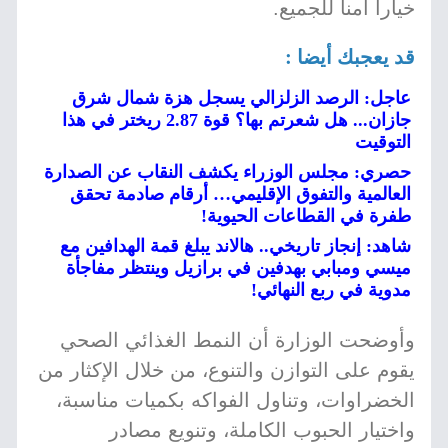
خياراً آمناً للجميع.
قد يعجبك أيضا :
عاجل: الرصد الزلزالي يسجل هزة شمال شرق
جازان... هل شعرتم بها؟ قوة 2.87 ريختر في هذا
التوقيت
حصري: مجلس الوزراء يكشف النقاب عن الصدارة
العالمية والتفوق الإقليمي… أرقام صادمة تحقق
طفرة في القطاعات الحيوية!
شاهد: إنجاز تاريخي.. هالاند يبلغ قمة الهدافين مع
ميسي ومبابي بهدفين في برازيل وينتظر مفاجأة
مدوية في ربع النهائي!
وأوضحت الوزارة أن النمط الغذائي الصحي
يقوم على التوازن والتنوع، من خلال الإكثار من
الخضراوات، وتناول الفواكه بكميات مناسبة،
واختيار الحبوب الكاملة، وتنويع مصادر