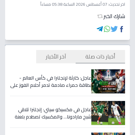
اخر تحديث:
07 أغسطس 2026 الساعة 05:38 مساءاً
شارك الخبر
أخبار ذات صلة
آخر الأخبار
عاجل: كارثة لإنجلترا في كأس العالم -
بطاقة حمراء صادمة تدمر أحلام الفوز على
المكسيك 2-1... انقلبت الموازين!
عاجل في مكسيكو سيتي: إنجلترا تلاقي
شبح مارادونا… والمكسيك تصطدم بلعنة
1966 على بطاقة ربع النهائي!