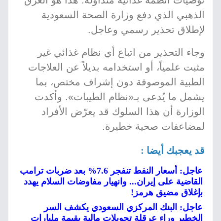
توصيات أنظمة غذائية متداولة. هذا هو العرق
الذهبي الذي دفع وزارة الصحة السعودية
لإطلاق تحذير رسمي وعاجل.
وجاء التحذير من اتباع أي نظام غذائي غير
مثبت علمياً، أو استخدامه بديلاً عن العلاجات
الطبية الموصوفة دون إشراف مختص، بما
يشمل ما يُدعى بـ«نظام الطيبات». وأكدت
الوزارة أن هذا السلوك قد يعرّض الأفراد
لمضاعفات صحية خطيرة.
قد يعجبك أيضا :
عاجل: أسعار النفط تنفجر 7.6% بعد ضربات ترامب
القاضية على إيران... وانهيار مفاوضات السلام يهدد
بإغلاق مضيق هرمز!
عاجل: البنك المركزي السعودي يكشف السر
الخطير وراء عرقلة تحويلات مالية بقيمة مليارات