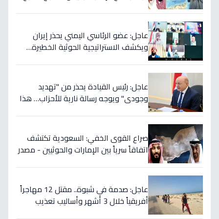
يتجدد بعد 7 أشهر من الصمت!
عاجل: عضو الرئاسي اليمني يحذر إيران
ويكشف الاستراتيجية الحوثية الخطيرة…
قرار عسكري وشيك إذا لم تتوقف المأساة
عاجل: رئيس القيادة يحذر من "تهديد
وجودي" ويوجه رسالة نارية للأحزاب… هذا
ما يخفي إيران خلف الكواليس!
صراع القوى الخفي: السعودية تكتشف
اتفاقاً سرياً بين الإمارات والحوثيين - مصدر
رئاسي يؤكد خطة التمرد في الساحل
الغربي!
عاجل: صدمة في شبوة.. مقتل 12 مهاجراً
أفريقياً خلال 3 أشهر وأساليب تعذيب
وحشية تنشرها عصابات التهريب عبر