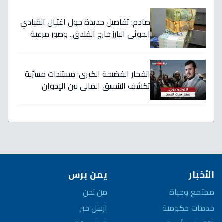
الفيديو!
صادم: تفاصيل جديدة حول اغتيال القيادي
الحوثي البارز خارج الفندق.. وصور مرعبة
للتصفيات في صنعاء
انفجار الفضيحة الكبرى: مستندات مسرّبة
تكشف التنسيق المالي بين الإخوان
والحوثي… 40 مليار دولار تُسرق من نفط
اليمن!
الأخبار
يمن برس
مجتمع وحياة
من نحن
خدمات حكومية
ارسل خبر