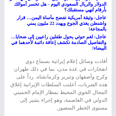
الدولار والريال السعودي اليوم - هل تخسر أموالك
بأرقام تُنهي مستقبلك؟
عاجل: وثيقة أمريكية تفضح مأساة اليمن… قرار
واشنطن يغذي الجوع ويهدد 22 مليون يمني
بالمجاعة!
عاجل: لغم حوثي يحول طفلين راعيين إلى ضحايا…
والتفاصيل الصادمة تكشف إعاقة دائمة لأحدهما في
البيضاء!
أفادت وسائل إعلام إيرانية بسماع دوي
انفجارات في عدة مدن، بما في ذلك طهران
وكرج وأصفهان وتبريز وكرمانشاه. رداً على
هذه الضربات، أعلنت السلطات الإيرانية إغلاق
المجال الجوي المحيط بمطار الإمام الخميني
الدولي في العاصمة، وهو إجراء يشير إلى
مستوى الخطر المتصور.