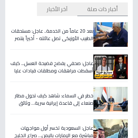
أخبار ذات صلة
آخر الأخبار
بعد 20 عاماً من الخدمة.. عاجل: مستحقات
الطبيب الأوزبكي تصل عائلته - أخيراً ينتصر
الحق! 📜
عاجل: صحفي يفضح فضيحة العسل... كيف
أسقطت مراهقات ومطلقات قيادات عليا
في اليمن وسرقت ملايين الدولارات؟
خطر في السماء: شاهد كيف تحول مطار
صنعاء إلى قاعدة إيرانية سرية… وثائق
تكشف العبث الحوثي!
عاجل: السعودية تخسر أول مواجهات
مباشرة مع الإمارات باليمن… صراع الخليج